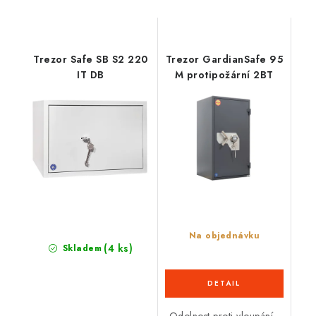
Trezor Safe SB S2 220
Trezor GardianSafe 95
IT DB
M protipožární 2BT
Na objednávku
(4 ks)
Skladem
Odolnost proti vloupání -