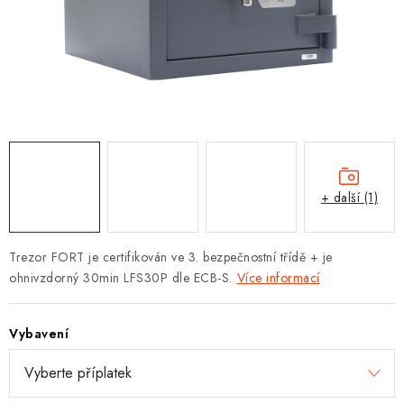
PROTIPOŽÁRNÍ BATERIOVÉ TREZORY NA LITHIOVÉ
BATERIE
MOJE OBJEDNÁVKA
OBCHODNÍ PODMÍNKY
NAŠE VÝHODY
+ další (1)
REFERENCE
VELKOOBCHOD
Trezor FORT je certifikován ve 3. bezpečnostní třídě + je
ohnivzdorný 30min LFS30P dle ECB-S.
Více informací
STÁTNÍ INSTITUCE
Vybavení
AKTUALITY
ODSTOUPENÍ OD SMLOUVY