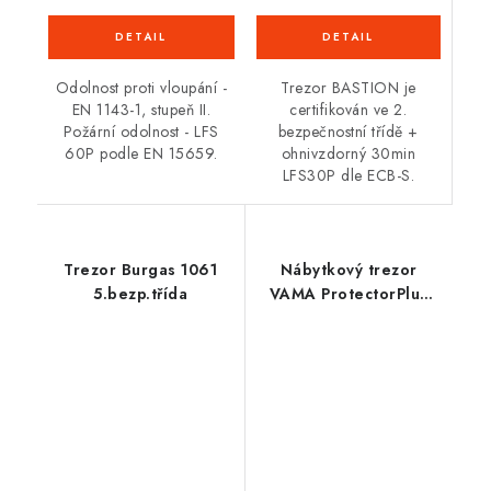
Trezor BASTION je
Odolnost proti vloupání -
certifikován ve 2.
EN 1143-1, stupeň II.
bezpečnostní třídě +
Požární odolnost - LFS
ohnivzdorný 30min
60P podle EN 15659.
LFS30P dle ECB-S.
Trezor Burgas 1061
Nábytkový trezor
5.bezp.třída
VAMA ProtectorPlus
3450 EL 2BT