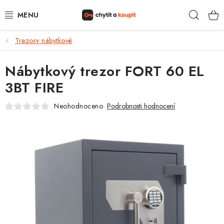
Přejít
Hleda
na
obsah
Trezory nábytkové
DŮM, BYT, ZAHRADA
Nábytkový trezor FORT 60 EL
ZÁMEČNICTVÍ - ZABEZPEČENÍ
3BT FIRE
KANCELÁŘ
Neohodnoceno
Podrobnosti hodnocení
TREZORY A SEJFY
ZÁMEČNICKÉ SLUŽBY
KONTAKTY
O NÁS