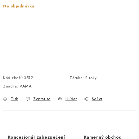
Na objednávku
POŠTOVNÍ SCHRÁNKY
ZNAČKY
Zámečnické služby
Státní instituce
Zabezpečení bytů
Bezpečnostní třídy - PYRAMIDA BEZPEČNOSTI
Zabezpečení domů
Zabezpečení firem (administrativních budov) a tovarních
Kód zboží:
3512
Záruka
:
2 roky
komplexů
Značka:
VAMA
Obchodní podmínky
Kontakty
O nás
Naše výhody
Tisk
Zeptat se
Hlídat
Sdílet
Bezpečnostní třídy
Koncesionář zabezpečení
Kamenný obchod