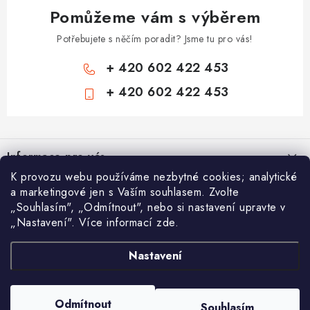
Pomůžeme vám s výběrem
Potřebujete s něčím poradit? Jsme tu pro vás!
+ 420 602 422 453
+ 420 602 422 453
Z
á
Informace pro vás
p
K provozu webu používáme nezbytné cookies; analytické
a
Zámečnické služby
a marketingové jen s Vaším souhlasem. Zvolte
Nákupní košík
t
„Souhlasím", „Odmítnout", nebo si nastavení upravte v
Státní instituce
í
„Nastavení". Více informací zde.
Vyhledávání
0
KS /
0 KČ
Zabezpečení bytů
Nastavení
AAA Trezory
VA & MA, s.r.o.
Bezpečnostní třídy - PYRAMIDA BEZPEČNOSTI
HLEDAT
Zabezpečení domů
Copyright 2026
Chytit a koupit
. Všechna práva vyhrazena.
Upravit nastavení
Odmítnout
Souhlasím
cookies