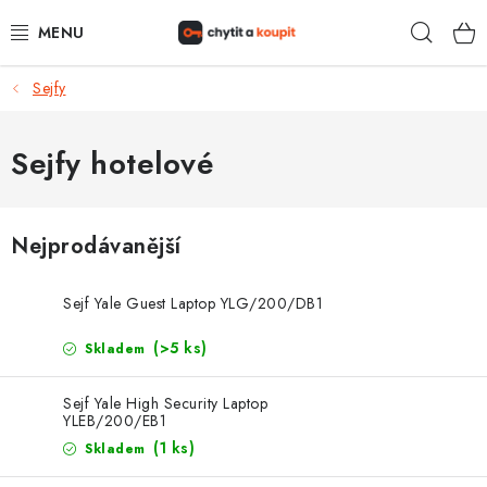
Přejít
Hleda
na
obsah
Sejfy
DŮM, BYT, ZAHRADA
ZÁMEČNICTVÍ - ZABEZPEČENÍ
Sejfy hotelové
KANCELÁŘ
Nejprodávanější
TREZORY A SEJFY
Sejf Yale Guest Laptop YLG/200/DB1
ZÁMEČNICKÉ SLUŽBY
(>5 ks)
Skladem
KONTAKTY
Sejf Yale High Security Laptop
YLEB/200/EB1
O NÁS
(1 ks)
Skladem