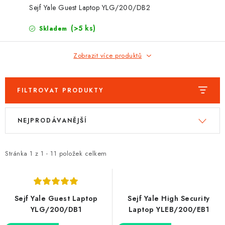
PROTIPOŽÁRNÍ BATERIOVÉ TREZORY NA LITHIOVÉ
Sejf Yale Guest Laptop YLG/200/DB2
BATERIE
(>5 ks)
Skladem
MOJE OBJEDNÁVKA
Zobrazit více produktů
OBCHODNÍ PODMÍNKY
NAŠE VÝHODY
FILTROVAT PRODUKTY
V
Ř
REFERENCE
NEJPRODÁVANĚJŠÍ
ý
a
p
z
VELKOOBCHOD
i
e
Stránka
1
z
1
-
11
položek celkem
s
n
STÁTNÍ INSTITUCE
p
í
AKTUALITY
r
p
Sejf Yale Guest Laptop
Sejf Yale High Security
o
r
YLG/200/DB1
Laptop YLEB/200/EB1
ODSTOUPENÍ OD SMLOUVY