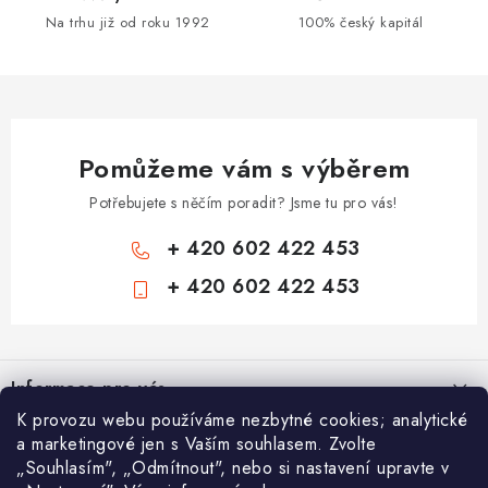
r
Na trhu již od roku 1992
100% český kapitál
v
k
y
v
ý
Pomůžeme vám s výběrem
p
i
Potřebujete s něčím poradit? Jsme tu pro vás!
s
+ 420 602 422 453
u
+ 420 602 422 453
Z
á
Informace pro vás
p
K provozu webu používáme nezbytné cookies; analytické
a
Zámečnické služby
a marketingové jen s Vaším souhlasem. Zvolte
Nákupní košík
t
„Souhlasím", „Odmítnout", nebo si nastavení upravte v
Státní instituce