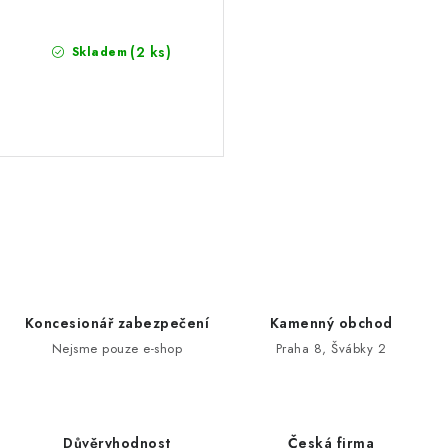
(2 ks)
Skladem
O
v
l
á
d
Koncesionář zabezpečení
Kamenný obchod
a
Nejsme pouze e-shop
Praha 8, Švábky 2
c
í
p
Důvěryhodnost
Česká firma