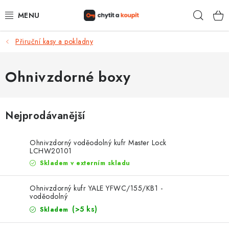
Přejít
Hleda
na
obsah
Přiruční kasy a pokladny
DŮM, BYT, ZAHRADA
ZÁMEČNICTVÍ - ZABEZPEČENÍ
Ohnivzdorné boxy
KANCELÁŘ
Nejprodávanější
TREZORY A SEJFY
Ohnivzdorný voděodolný kufr Master Lock
ZÁMEČNICKÉ SLUŽBY
LCHW20101
Skladem v externím skladu
KONTAKTY
Ohnivzdorný kufr YALE YFWC/155/KB1 -
voděodolný
O NÁS
(>5 ks)
Skladem