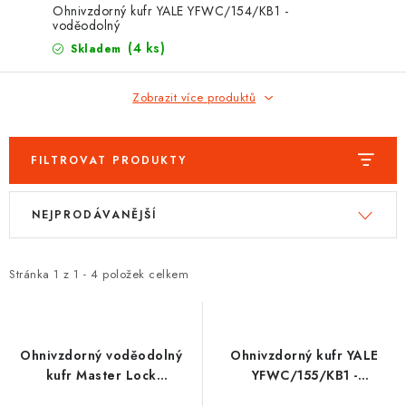
PROTIPOŽÁRNÍ BATERIOVÉ TREZORY NA LITHIOVÉ
Ohnivzdorný kufr YALE YFWC/154/KB1 -
BATERIE
voděodolný
(4 ks)
Skladem
MOJE OBJEDNÁVKA
Zobrazit více produktů
OBCHODNÍ PODMÍNKY
NAŠE VÝHODY
FILTROVAT PRODUKTY
V
Ř
REFERENCE
NEJPRODÁVANĚJŠÍ
ý
a
p
z
VELKOOBCHOD
i
e
Stránka
1
z
1
-
4
položek celkem
s
n
STÁTNÍ INSTITUCE
p
í
r
p
AKTUALITY
Ohnivzdorný voděodolný
Ohnivzdorný kufr YALE
o
r
kufr Master Lock
YFWC/155/KB1 -
ODSTOUPENÍ OD SMLOUVY
LCHW20101
voděodolný
d
o