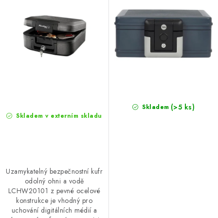
u
d
POŠTOVNÍ SCHRÁNKY
k
u
t
k
ZNAČKY
ů
t
ů
Zámečnické služby
Státní instituce
Zabezpečení bytů
Bezpečnostní třídy - PYRAMIDA BEZPEČNOSTI
Zabezpečení domů
(>5 ks)
Skladem
Skladem v externím skladu
Zabezpečení firem (administrativních budov) a tovarních
komplexů
Obchodní podmínky
Kontakty
O nás
Naše výhody
Bezpečnostní třídy
Uzamykatelný bezpečnostní kufr
odolný ohni a vodě
LCHW20101 z pevné ocelové
konstrukce je vhodný pro
uchování digitálních médií a