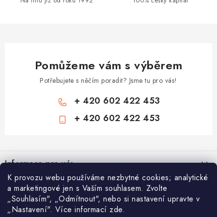
Na trhu již od roku 1992
100% český kapitál
v
k
y
v
ý
Pomůžeme vám s výběrem
p
i
Potřebujete s něčím poradit? Jsme tu pro vás!
s
+ 420 602 422 453
u
+ 420 602 422 453
Z
á
Informace pro vás
p
K provozu webu používáme nezbytné cookies; analytické
a
Zámečnické služby
Nákupní košík
a marketingové jen s Vaším souhlasem. Zvolte
t
„Souhlasím", „Odmítnout", nebo si nastavení upravte v
Státní instituce
í
„Nastavení". Více informací zde.
Vyhledávání
0
KS /
0 KČ