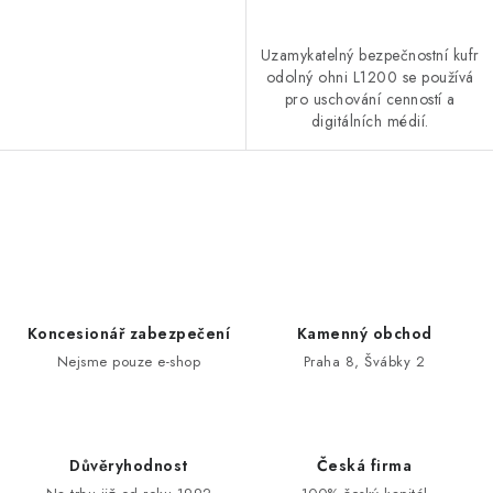
Uzamykatelný bezpečnostní kufr
odolný ohni L1200 se používá
pro uschování cenností a
digitálních médií.
O
v
l
á
d
Koncesionář zabezpečení
Kamenný obchod
a
Nejsme pouze e-shop
Praha 8, Švábky 2
c
í
p
Důvěryhodnost
Česká firma
r