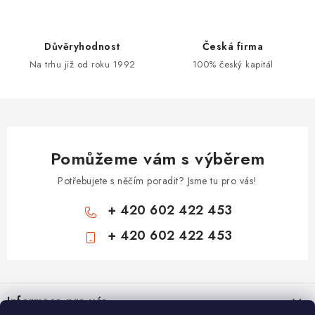
n
y
í
v
ý
Důvěryhodnost
Česká firma
p
Na trhu již od roku 1992
100% český kapitál
i
s
u
Pomůžeme vám s výběrem
Potřebujete s něčím poradit? Jsme tu pro vás!
+ 420 602 422 453
+ 420 602 422 453
Z
á
Informace pro vás
p