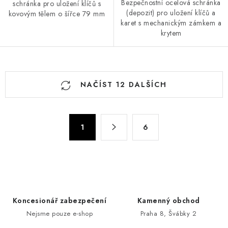
Bezpečnostní ocelová schránka
schránka pro uložení klíčů s
(depozit) pro uložení klíčů a
kovovým tělem o šířce 79 mm
karet s mechanickým zámkem a
krytem
O
NAČÍST 12 DALŠÍCH
v
l
á
S
d
1
6
t
a
r
c
á
n
í
k
p
o
r
Koncesionář zabezpečení
Kamenný obchod
v
v
Nejsme pouze e-shop
Praha 8, Švábky 2
á
k