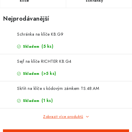
PROTIPOŽÁRNÍ BATERIOVÉ TREZORY NA LITHIOVÉ
klíče
schránky
BATERIE
Nejprodávanější
MOJE OBJEDNÁVKA
Schránka na klíče KB.G9
OBCHODNÍ PODMÍNKY
(5 ks)
Skladem
NAŠE VÝHODY
Sejf na klíče RICHTER KB.G4
REFERENCE
(>5 ks)
Skladem
VELKOOBCHOD
Skříň na klíče s kódovým zámkem TS.48.AM
STÁTNÍ INSTITUCE
(1 ks)
Skladem
AKTUALITY
Zobrazit více produktů
ODSTOUPENÍ OD SMLOUVY