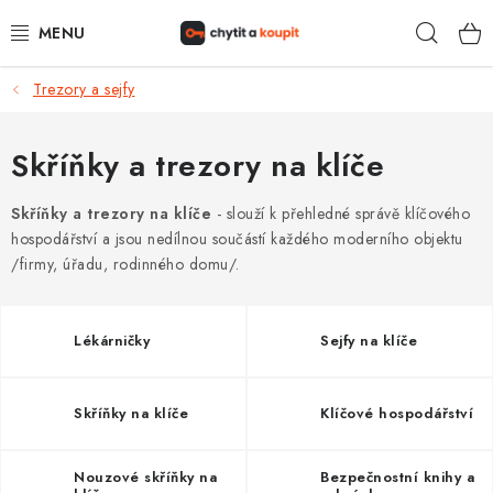
Přejít
Hleda
na
obsah
Trezory a sejfy
DŮM, BYT, ZAHRADA
ZÁMEČNICTVÍ - ZABEZPEČENÍ
Skříňky a trezory na klíče
KANCELÁŘ
Skříňky a trezory na klíče
- slouží k přehledné správě klíčového
hospodářství a jsou nedílnou součástí každého moderního objektu
/firmy, úřadu, rodinného domu/.
TREZORY A SEJFY
ZÁMEČNICKÉ SLUŽBY
Lékárničky
Sejfy na klíče
KONTAKTY
Skříňky na klíče
Klíčové hospodářství
O NÁS
Nouzové skříňky na
Bezpečnostní knihy a