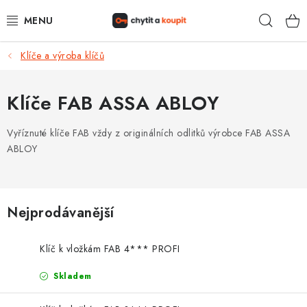
Přejít
Hleda
na
obsah
Klíče a výroba klíčů
DŮM, BYT, ZAHRADA
ZÁMEČNICTVÍ - ZABEZPEČENÍ
Klíče FAB ASSA ABLOY
KANCELÁŘ
Vyříznuté klíče FAB vždy z originálních odlitků výrobce FAB ASSA
ABLOY
TREZORY A SEJFY
ZÁMEČNICKÉ SLUŽBY
Nejprodávanější
KONTAKTY
Klíč k vložkám FAB 4*** PROFI
O NÁS
Skladem