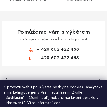
v
k
y
v
ý
Pomůžeme vám s výběrem
p
i
Potřebujete s něčím poradit? Jsme tu pro vás!
s
+ 420 602 422 453
u
+ 420 602 422 453
Z
á
Informace pro vás
p
K provozu webu používáme nezbytné cookies; analytické
a
Zámečnické služby
Nákupní košík
a marketingové jen s Vaším souhlasem. Zvolte
t
„Souhlasím", „Odmítnout", nebo si nastavení upravte v
Státní instituce
í
„Nastavení". Více informací zde.
Vyhledávání
0
KS /
0 KČ