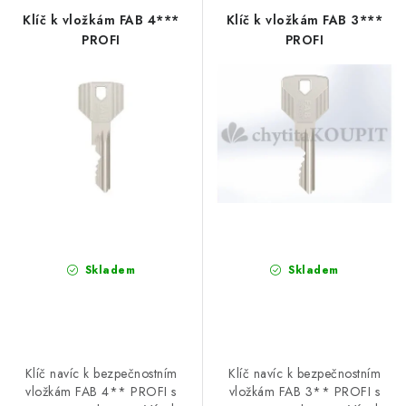
r
p
Klíč k vložkám FAB 4***
Klíč k vložkám FAB 3***
POŠTOVNÍ SCHRÁNKY
o
r
PROFI
PROFI
d
o
ZNAČKY
u
d
k
u
Zámečnické služby
Státní instituce
Zabezpečení bytů
t
k
Bezpečnostní třídy - PYRAMIDA BEZPEČNOSTI
ů
t
ů
Zabezpečení domů
Zabezpečení firem (administrativních budov) a tovarních
komplexů
Obchodní podmínky
Kontakty
O nás
Naše výhody
Skladem
Skladem
Bezpečnostní třídy
Klíč navíc k bezpečnostním
Klíč navíc k bezpečnostním
vložkám FAB 4** PROFI s
vložkám FAB 3** PROFI s