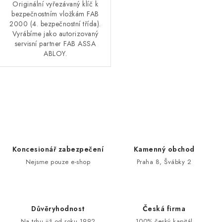
Originální vyřezávaný klíč k
bezpečnostním vložkám FAB
2000 (4. bezpečnostní třída).
Vyrábíme jako autorizovaný
servisní partner FAB ASSA
ABLOY.
O
v
l
á
d
Koncesionář zabezpečení
Kamenný obchod
a
Nejsme pouze e-shop
Praha 8, Švábky 2
c
í
p
Důvěryhodnost
Česká firma
r
Na trhu již od roku 1992
100% český kapitál