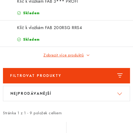
PROTIPOŽÁRNÍ BATERIOVÉ TREZORY NA LITHIOVÉ
Klíč k vložkám FAB 3*** PROFI
BATERIE
Skladem
MOJE OBJEDNÁVKA
Klíč k vložkám FAB 200RSG RRS4
OBCHODNÍ PODMÍNKY
Skladem
NAŠE VÝHODY
Zobrazit více produktů
REFERENCE
FILTROVAT PRODUKTY
VELKOOBCHOD
V
Ř
NEJPRODÁVANĚJŠÍ
ý
a
STÁTNÍ INSTITUCE
p
z
i
e
Stránka
1
z
1
-
9
položek celkem
AKTUALITY
s
n
p
í
ODSTOUPENÍ OD SMLOUVY