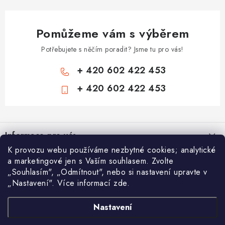
Pomůžeme vám s výběrem
Potřebujete s něčím poradit? Jsme tu pro vás!
+ 420 602 422 453
+ 420 602 422 453
Z
á
Informace pro vás
p
K provozu webu používáme nezbytné cookies; analytické
a
Zámečnické služby
Nákupní košík
a marketingové jen s Vaším souhlasem. Zvolte
t
„Souhlasím", „Odmítnout", nebo si nastavení upravte v
Státní instituce
í
„Nastavení". Více informací zde.
Vyhledávání
0
KS /
0 KČ
Zabezpečení bytů
Nastavení
AAA Trezory
VA & MA, s.r.o.
Bezpečnostní třídy - PYRAMIDA BEZPEČNOSTI
HLEDAT