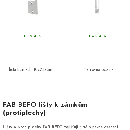
ů
t
ů
POŠTOVNÍ SCHRÁNKY
ZNAČKY
Do 3 dnů
Do 3 dnů
Zámečnické služby
Státní instituce
Zabezpečení bytů
Bezpečnostní třídy - PYRAMIDA BEZPEČNOSTI
Zabezpečení domů
lišta Bzn.vel.110x24x3mm
lišta rovná pozink
Zabezpečení firem (administrativních budov) a tovarních
komplexů
Obchodní podmínky
Kontakty
O nás
Naše výhody
O
Bezpečnostní třídy
v
FAB BEFO lišty k zámkům
l
(protiplechy)
á
d
Lišty a protiplechy FAB BEFO
zajišťují čisté a pevné osazení