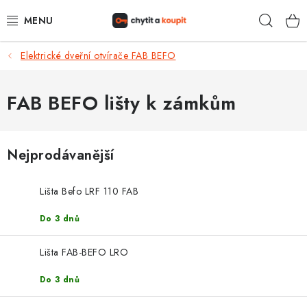
Přejít
Hleda
na
obsah
Elektrické dveřní otvírače FAB BEFO
DŮM, BYT, ZAHRADA
ZÁMEČNICTVÍ - ZABEZPEČENÍ
FAB BEFO lišty k zámkům
KANCELÁŘ
Nejprodávanější
TREZORY A SEJFY
Lišta Befo LRF 110 FAB
ZÁMEČNICKÉ SLUŽBY
Do 3 dnů
KONTAKTY
Lišta FAB-BEFO LRO
O NÁS
Do 3 dnů