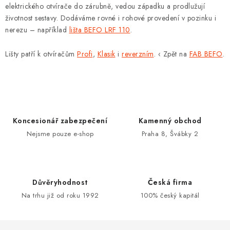
a
elektrického otvírače do zárubně, vedou západku a prodlužují
c
životnost sestavy. Dodáváme rovné i rohové provedení v pozinku i
í
nerezu – například
lišta BEFO LRF 110
.
p
Lišty patří k otvíračům
Profi
,
Klasik
i
reverzním
. ‹ Zpět na
FAB BEFO
.
r
v
k
y
v
Koncesionář zabezpečení
Kamenný obchod
ý
Nejsme pouze e-shop
Praha 8, Švábky 2
p
i
s
u
Důvěryhodnost
Česká firma
Na trhu již od roku 1992
100% český kapitál