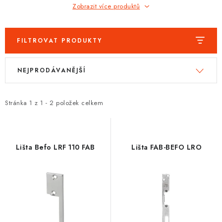
PROTIPOŽÁRNÍ BATERIOVÉ TREZORY NA LITHIOVÉ
Zobrazit více produktů
BATERIE
MOJE OBJEDNÁVKA
FILTROVAT PRODUKTY
V
Ř
OBCHODNÍ PODMÍNKY
NEJPRODÁVANĚJŠÍ
ý
a
NAŠE VÝHODY
p
z
i
e
Stránka
1
z
1
-
2
položek celkem
REFERENCE
s
n
p
í
VELKOOBCHOD
r
p
Lišta Befo LRF 110 FAB
Lišta FAB-BEFO LRO
o
r
STÁTNÍ INSTITUCE
d
o
u
d
AKTUALITY
k
u
t
k
ODSTOUPENÍ OD SMLOUVY