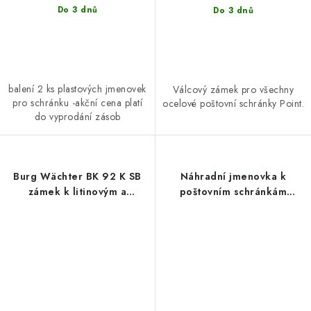
Do 3 dnů
Do 3 dnů
balení 2 ks plastových jmenovek
Válcový zámek pro všechny
pro schránku -akční cena platí
ocelové poštovní schránky Point.
do vyprodání zásob
Burg Wächter BK 92 K SB
Náhradní jmenovka k
zámek k litinovým a
poštovním schránkám
plastovým schránkám
RICHTER NJ.BK.1