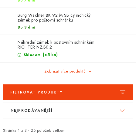
PROTIPOŽÁRNÍ BATERIOVÉ TREZORY NA LITHIOVÉ
Do 7 dnů
BATERIE
Burg Wächter BK 92 M SB cylindrický
zámek pro poštovní schránku
MOJE OBJEDNÁVKA
Do 3 dnů
OBCHODNÍ PODMÍNKY
Náhradní zámek k poštovním schránkám
RICHTER NZ.BK.2
NAŠE VÝHODY
(>5 ks)
Skladem
REFERENCE
Zobrazit více produktů
VELKOOBCHOD
FILTROVAT PRODUKTY
STÁTNÍ INSTITUCE
V
Ř
NEJPRODÁVANĚJŠÍ
ý
a
AKTUALITY
p
z
i
e
Stránka
1
z
3
-
25
položek celkem
ODSTOUPENÍ OD SMLOUVY