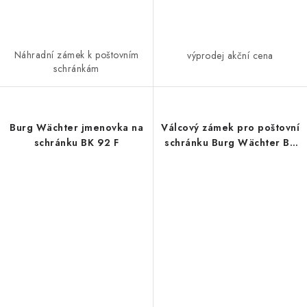
Náhradní zámek k poštovním
výprodej akční cena
schránkám
Burg Wächter jmenovka na
Válcový zámek pro poštovní
schránku BK 92 F
schránku Burg Wächter BK
92 Point SB