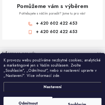
Pomůžeme vám s výběrem
Potřebujete s něčím poradit? Jsme tu pro vás!
+ 420 602 422 453
+ 420 602 422 453
Z
á
Informace pro vás
p
K provozu webu používáme nezbytné cookies; analytické
a
Zámečnické služby
a marketingové jen s Vaším souhlasem. Zvolte
Nákupní košík
t
„Souhlasím", „Odmítnout", nebo si nastavení upravte v
Státní instituce
í
„Nastavení". Více informací zde.
Vyhledávání
0
KS /
0 KČ
Zabezpečení bytů
Nastavení
AAA Trezory
VA & MA, s.r.o.
Bezpečnostní třídy - PYRAMIDA BEZPEČNOSTI
HLEDAT
Zabezpečení domů
Copyright 2026
Chytit a koupit
. Všechna práva vyhrazena.
Upravit nastavení
Odmítnout
Souhlasím
cookies