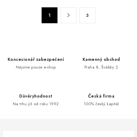
l
á
S
d
1
3
t
a
r
c
á
n
í
k
p
o
r
Koncesionář zabezpečení
Kamenný obchod
v
v
Nejsme pouze e-shop
Praha 8, Švábky 2
á
k
n
y
í
v
ý
Důvěryhodnost
Česká firma
p
Na trhu již od roku 1992
100% český kapitál
i
s
u