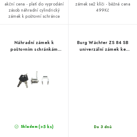
akční cena - platí do vyprodání
zámek se2 klíči - běžná cena
zásob náhradní cylindrický
499Kč
zámek k poštovní schránce
Náhradní zámek k
Burg Wächter ZS 84 SB
poštovním schránkám
univerzální zámek ke
RICHTER NZ.BK.2
schránce
(>5 ks)
Skladem
Do 3 dnů