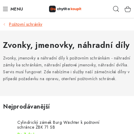
Přejít
Hleda
na
obsah
Poštovní schránky
DŮM, BYT, ZAHRADA
ZÁMEČNICTVÍ - ZABEZPEČENÍ
Zvonky, jmenovky, náhradní díly
KANCELÁŘ
Zvonky, jmenovky a náhradní díly k poštovním schránkám - náhradní
zámky ke schránkám, náhradní plastové jmenovky, náhradní dvířka.
Servis musí fungovat. Zde nabízíme i služby naší zámečnické dílny v
TREZORY A SEJFY
případě požadavku na opravu, otevření poštovních schránek.
ZÁMEČNICKÉ SLUŽBY
KONTAKTY
Nejprodávanější
O NÁS
Cylindrický zámek Burg Wächter k poštovní
schránce ZBK 71 SB