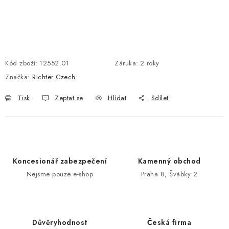
POŠTOVNÍ SCHRÁNKY
ZNAČKY
Kód zboží:
12552.01
Záruka
:
2 roky
Zámečnické služby
Státní instituce
Zabezpečení bytů
Značka:
Richter Czech
Bezpečnostní třídy - PYRAMIDA BEZPEČNOSTI
Tisk
Zeptat se
Hlídat
Sdílet
Zabezpečení domů
Zabezpečení firem (administrativních budov) a tovarních
komplexů
Obchodní podmínky
Kontakty
O nás
Naše výhody
Koncesionář zabezpečení
Kamenný obchod
Bezpečnostní třídy
Nejsme pouze e-shop
Praha 8, Švábky 2
Důvěryhodnost
Česká firma