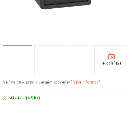
PROTIPOŽÁRNÍ BATERIOVÉ TREZORY NA LITHIOVÉ
BATERIE
MOJE OBJEDNÁVKA
OBCHODNÍ PODMÍNKY
NAŠE VÝHODY
+ další (2)
REFERENCE
VELKOOBCHOD
Sejf na otisk prstu v černém provedení
Více informací
STÁTNÍ INSTITUCE
(>5 ks)
Skladem
AKTUALITY
ODSTOUPENÍ OD SMLOUVY