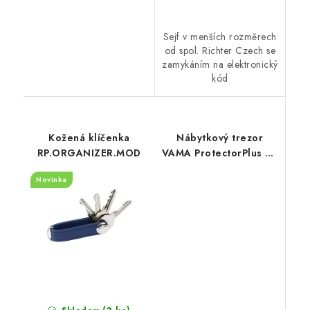
Sejf v menších rozměrech
od spol. Richter Czech se
zamykáním na elektronický
kód
Kožená klíčenka
Nábytkový trezor
RP.ORGANIZER.MOD
VAMA ProtectorPlus 65
K 2BT
Novinka