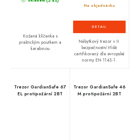
(3 ks)
Skladem
Na objednávku
Kožená klíčenka s
Nábytkový trezor v II.
praktickým poutkem a
bezpečnostní třídě
karabinou
certifikovaný dle evropské
normy EN 1143-1.
Trezor GardianSafe 67
Trezor GardianSafe 46
EL protipožární 2BT
M protipožární 2BT