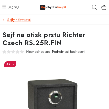
Přejít
Hleda
na
obsah
Sejfy nábytkové
DŮM, BYT, ZAHRADA
Sejf na otisk prstu Richter
ZÁMEČNICTVÍ - ZABEZPEČENÍ
Czech RS.25R.FIN
KANCELÁŘ
Neohodnoceno
Podrobnosti hodnocení
TREZORY A SEJFY
Akce
ZÁMEČNICKÉ SLUŽBY
KONTAKTY
O NÁS