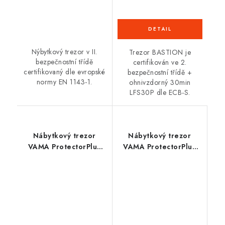
Nýbytkový trezor v II.
Trezor BASTION je
bezpečnostní třídě
certifikován ve 2.
certifikovaný dle evropské
bezpečnostní třídě +
normy EN 1143-1.
ohnivzdorný 30min
LFS30P dle ECB-S.
Nábytkový trezor
Nábytkový trezor
VAMA ProtectorPlus
VAMA ProtectorPlus
3450 EL 2BT
8465 K 2BT