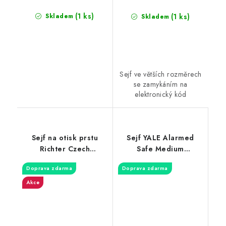
(1 ks)
(1 ks)
Skladem
Skladem
Sejf ve větších rozměrech
se zamykáním na
elektronický kód
Sejf na otisk prstu
Sejf YALE Alarmed
Richter Czech
Safe Medium
RS.30R.FIN
YEC/250/DB2
Doprava zdarma
Doprava zdarma
Akce