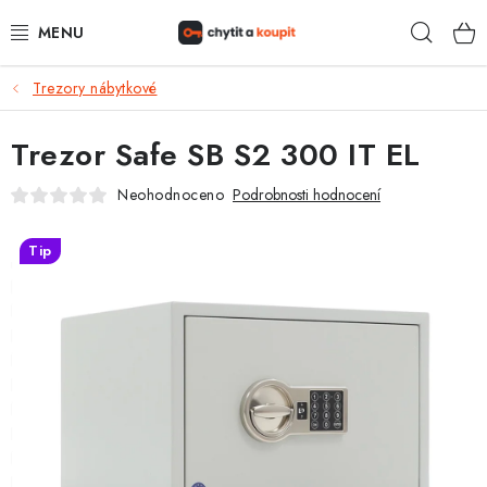
Přejít
Hleda
na
obsah
Trezory nábytkové
DŮM, BYT, ZAHRADA
Trezor Safe SB S2 300 IT EL
ZÁMEČNICTVÍ - ZABEZPEČENÍ
Neohodnoceno
Podrobnosti hodnocení
KANCELÁŘ
Tip
TREZORY A SEJFY
ZÁMEČNICKÉ SLUŽBY
KONTAKTY
O NÁS