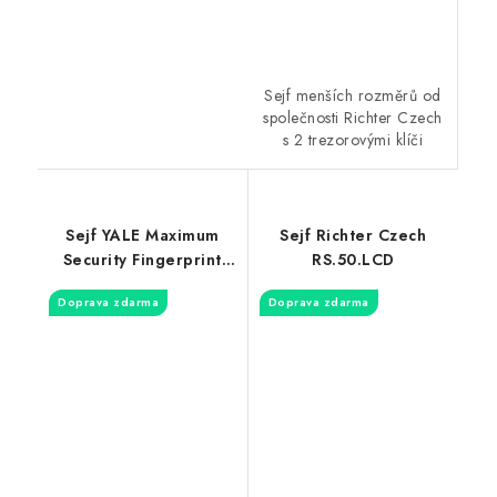
Sejf menších rozměrů od
společnosti Richter Czech
s 2 trezorovými klíči
Sejf YALE Maximum
Sejf Richter Czech
Security Fingerprint
RS.50.LCD
YSFM/520/EG1
Doprava zdarma
Doprava zdarma