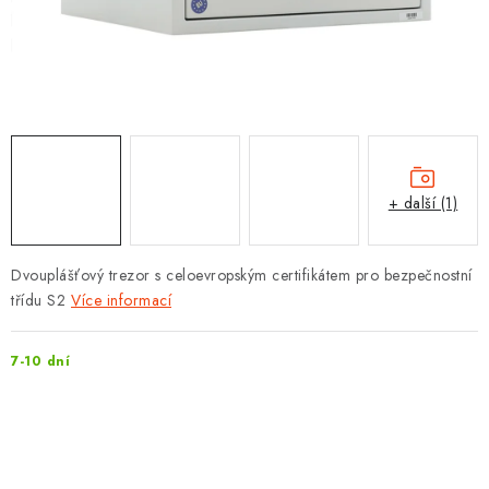
PROTIPOŽÁRNÍ BATERIOVÉ TREZORY NA LITHIOVÉ
BATERIE
MOJE OBJEDNÁVKA
OBCHODNÍ PODMÍNKY
NAŠE VÝHODY
+ další (1)
REFERENCE
Dvouplášťový trezor s celoevropským certifikátem pro bezpečnostní
třídu S2
Více informací
VELKOOBCHOD
7-10 dní
STÁTNÍ INSTITUCE
AKTUALITY
ODSTOUPENÍ OD SMLOUVY