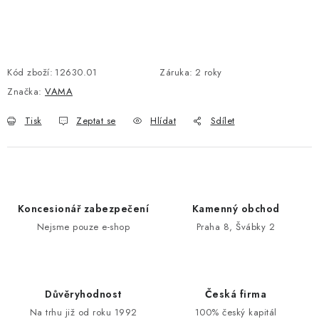
POŠTOVNÍ SCHRÁNKY
ZNAČKY
Kód zboží:
12630.01
Záruka
:
2 roky
Značka:
VAMA
Zámečnické služby
Státní instituce
Zabezpečení bytů
Tisk
Zeptat se
Hlídat
Sdílet
Bezpečnostní třídy - PYRAMIDA BEZPEČNOSTI
Zabezpečení domů
Zabezpečení firem (administrativních budov) a tovarních
komplexů
Obchodní podmínky
Kontakty
O nás
Naše výhody
Koncesionář zabezpečení
Kamenný obchod
Nejsme pouze e-shop
Praha 8, Švábky 2
Bezpečnostní třídy
Důvěryhodnost
Česká firma
Na trhu již od roku 1992
100% český kapitál