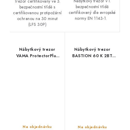
Nábytkový trezor v I.
Trezor certifikovaný ve 3.
bezpečnostní třídě
bezpečnostní třídě s
certifikovaný dle evropské
certifikovanou protipožární
normy EN 1143-1.
ochranou na 30 minut
(LFS 30P)
Nábytkový trezor
Nábytkový trezor
VAMA ProtectorPlus
BASTION 60 K 2BT
4450 K 2BT
FIRE
Na objednávku
Na objednávku