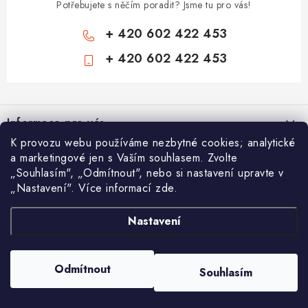
Potřebujete s něčím poradit? Jsme tu pro vás!
+ 420 602 422 453
+ 420 602 422 453
Z
á
Informace pro vás
p
K provozu webu používáme nezbytné cookies; analytické
a
Zámečnické služby
Nákupní košík
a marketingové jen s Vaším souhlasem. Zvolte
t
„Souhlasím", „Odmítnout", nebo si nastavení upravte v
Státní instituce
í
„Nastavení". Více informací zde.
Vyhledávání
0
KS /
0 KČ
Zabezpečení bytů
Nastavení
AAA Trezory
VA & MA, s.r.o.
Bezpečnostní třídy - PYRAMIDA BEZPEČNOSTI
HLEDAT
Zabezpečení domů
Copyright 2026
Chytit a koupit
. Všechna práva vyhrazena.
Upravit nastavení
Odmítnout
Souhlasím
cookies
Zabezpečení firem (administrativních budov) a tovarních komplexů
Vytvořil Shoptet
Obchodní podmínky