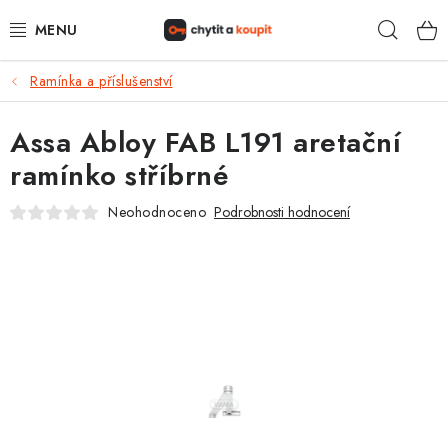
Přejít
Hleda
na
obsah
Ramínka a příslušenství
DŮM, BYT, ZAHRADA
Assa Abloy FAB L191 aretační
ZÁMEČNICTVÍ - ZABEZPEČENÍ
ramínko stříbrné
KANCELÁŘ
Neohodnoceno
Podrobnosti hodnocení
TREZORY A SEJFY
ZÁMEČNICKÉ SLUŽBY
KONTAKTY
O NÁS