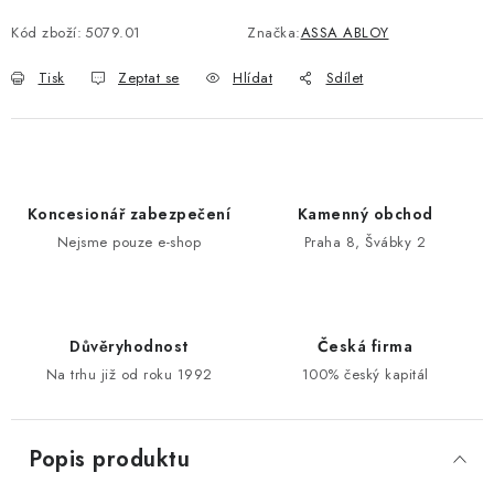
Kód zboží:
5079.01
Značka:
ASSA ABLOY
POŠTOVNÍ SCHRÁNKY
Tisk
Zeptat se
Hlídat
Sdílet
ZNAČKY
Zámečnické služby
Státní instituce
Zabezpečení bytů
Bezpečnostní třídy - PYRAMIDA BEZPEČNOSTI
Koncesionář zabezpečení
Kamenný obchod
Zabezpečení domů
Nejsme pouze e-shop
Praha 8, Švábky 2
Zabezpečení firem (administrativních budov) a tovarních
komplexů
Obchodní podmínky
Kontakty
O nás
Naše výhody
Důvěryhodnost
Česká firma
Bezpečnostní třídy
Na trhu již od roku 1992
100% český kapitál
Popis produktu