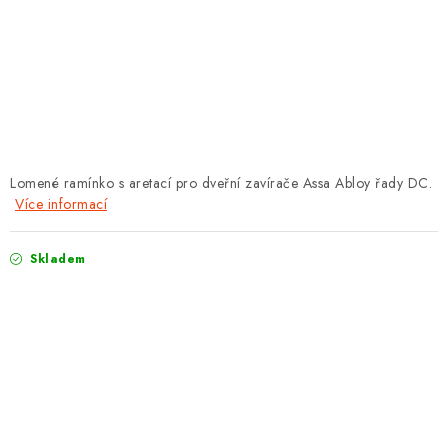
PROTIPOŽÁRNÍ BATERIOVÉ TREZORY NA LITHIOVÉ
BATERIE
MOJE OBJEDNÁVKA
OBCHODNÍ PODMÍNKY
NAŠE VÝHODY
Lomené ramínko s aretací pro dveřní zavírače Assa Abloy řady DC.
Více informací
REFERENCE
Skladem
VELKOOBCHOD
STÁTNÍ INSTITUCE
AKTUALITY
ODSTOUPENÍ OD SMLOUVY