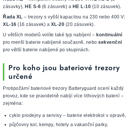
zásuvky),
HE S-6
(6 zásuvek) a
HE L-10
(10 zásuvek).
Řada XL
– trezory s vyšší kapacitou na 230 nebo 400 V:
XL-16
(16 zásuvek) a
XL-20
(20 zásuvek).
U větších modelů volíte také typ nabíjení –
kontinuální
pro menší baterie nabíjené současně, nebo
sekvenční
pro větší baterie nabíjené po skupinách.
Pro koho jsou bateriové trezory
určené
Protipožární bateriové trezory Batteryguard ocení každý
provoz, kde se pravidelně nabíjí více lithiových baterií –
zejména:
cyklo prodejny a servisy – baterie elektrokol v opravě,
půjčovny kol, kempy, hotely a vakanční parky,