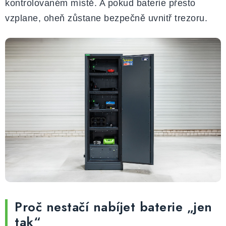
kontrolovaném místě. A pokud baterie přesto
v
vzplane, oheň zůstane bezpečně uvnitř trezoru.
k
y
v
ý
p
i
s
u
Proč nestačí nabíjet baterie „jen
tak“