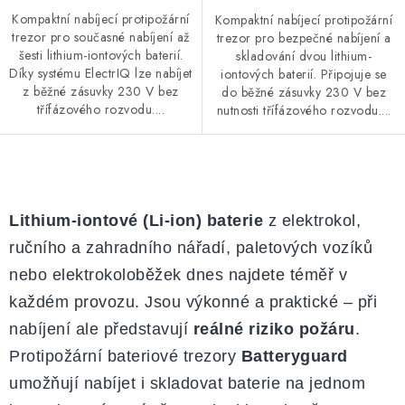
Kompaktní nabíjecí protipožární
Kompaktní nabíjecí protipožární
trezor pro současné nabíjení až
trezor pro bezpečné nabíjení a
šesti lithium-iontových baterií.
skladování dvou lithium-
Díky systému ElectrIQ lze nabíjet
iontových baterií. Připojuje se
z běžné zásuvky 230 V bez
do běžné zásuvky 230 V bez
třífázového rozvodu....
nutnosti třífázového rozvodu....
O
v
Lithium-iontové (Li-ion) baterie
z elektrokol,
l
ručního a zahradního nářadí, paletových vozíků
á
nebo elektrokoloběžek dnes najdete téměř v
d
a
každém provozu. Jsou výkonné a praktické – při
c
nabíjení ale představují
reálné riziko požáru
.
í
Protipožární bateriové trezory
Batteryguard
p
umožňují nabíjet i skladovat baterie na jednom
r