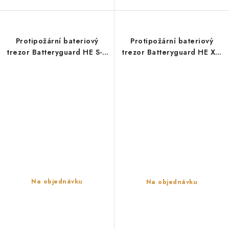
Protipožární bateriový
Protipožární bateriový
trezor Batteryguard HE S-6
trezor Batteryguard HE XS-
(6 zásuvek, 230 V)
2 (2 zásuvky, 230 V)
Na objednávku
Na objednávku