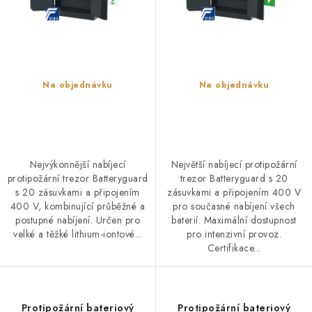
ů
t
ů
Na objednávku
Na objednávku
Nejvýkonnější nabíjecí
Největší nabíjecí protipožární
protipožární trezor Batteryguard
trezor Batteryguard s 20
s 20 zásuvkami a připojením
zásuvkami a připojením 400 V
400 V, kombinující průběžné a
pro současné nabíjení všech
postupné nabíjení. Určen pro
baterií. Maximální dostupnost
velké a těžké lithium-iontové...
pro intenzivní provoz.
Certifikace...
Protipožární bateriový
Protipožární bateriový