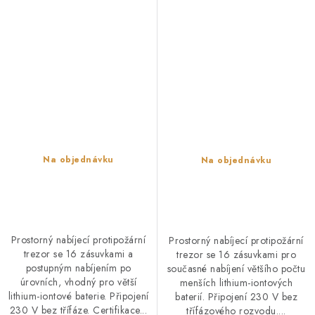
postupné nabíjení)
průběžné nabíjení)
Na objednávku
Na objednávku
Prostorný nabíjecí protipožární
Prostorný nabíjecí protipožární
trezor se 16 zásuvkami a
trezor se 16 zásuvkami pro
postupným nabíjením po
současné nabíjení většího počtu
úrovních, vhodný pro větší
menších lithium-iontových
lithium-iontové baterie. Připojení
baterií. Připojení 230 V bez
230 V bez třífáze. Certifikace...
třífázového rozvodu....