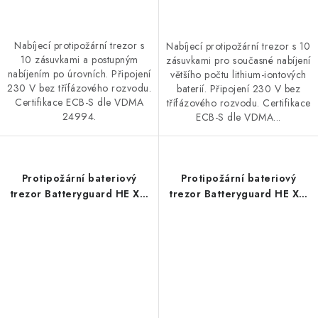
Nabíjecí protipožární trezor s
Nabíjecí protipožární trezor s 10
10 zásuvkami a postupným
zásuvkami pro současné nabíjení
nabíjením po úrovních. Připojení
většího počtu lithium-iontových
230 V bez třífázového rozvodu.
baterií. Připojení 230 V bez
Certifikace ECB-S dle VDMA
třífázového rozvodu. Certifikace
24994.
ECB-S dle VDMA...
Protipožární bateriový
Protipožární bateriový
trezor Batteryguard HE XL-
trezor Batteryguard HE XL-
16 (16 zásuvek, 400 V,
16 (16 zásuvek, 400 V,
průběžné a postupné
průběžné nabíjení)
nabíjení)