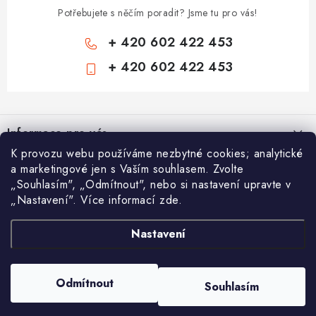
Potřebujete s něčím poradit? Jsme tu pro vás!
+ 420 602 422 453
+ 420 602 422 453
Z
á
Informace pro vás
p
K provozu webu používáme nezbytné cookies; analytické
a
Zámečnické služby
a marketingové jen s Vaším souhlasem. Zvolte
Nákupní košík
t
„Souhlasím", „Odmítnout", nebo si nastavení upravte v
Státní instituce
í
„Nastavení". Více informací zde.
Vyhledávání
0
KS /
0 KČ
Zabezpečení bytů
Nastavení
AAA Trezory
VA & MA, s.r.o.
Bezpečnostní třídy - PYRAMIDA BEZPEČNOSTI
HLEDAT
Zabezpečení domů
Copyright 2026
Chytit a koupit
. Všechna práva vyhrazena.
Upravit nastavení
Odmítnout
Souhlasím
cookies
Zabezpečení firem (administrativních budov) a tovarních komplexů
Vytvořil Shoptet