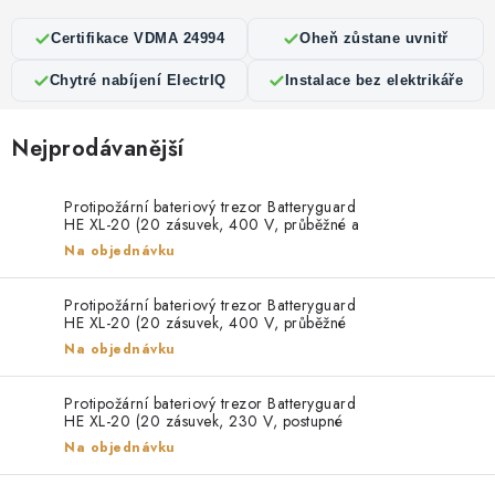
PROTIPOŽÁRNÍ BATERIOVÉ TREZORY NA LITHIOVÉ
BATERIE
Certifikace VDMA 24994
Oheň zůstane uvnitř
MOJE OBJEDNÁVKA
Chytré nabíjení ElectrIQ
Instalace bez elektrikáře
OBCHODNÍ PODMÍNKY
Nejprodávanější
NAŠE VÝHODY
Protipožární bateriový trezor Batteryguard
HE XL-20 (20 zásuvek, 400 V, průběžné a
postupné nabíjení)
REFERENCE
Na objednávku
Protipožární bateriový trezor Batteryguard
VELKOOBCHOD
HE XL-20 (20 zásuvek, 400 V, průběžné
nabíjení)
Na objednávku
STÁTNÍ INSTITUCE
Protipožární bateriový trezor Batteryguard
HE XL-20 (20 zásuvek, 230 V, postupné
AKTUALITY
nabíjení)
Na objednávku
ODSTOUPENÍ OD SMLOUVY