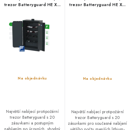
trezor Batteryguard HE XL-
trezor Batteryguard HE XL-
20 (20 zásuvek, 230 V,
20 (20 zásuvek, 230 V,
postupné nabíjení)
průběžné nabíjení)
Na objednávku
Na objednávku
Největší nabíjecí protipožární
Největší nabíjecí protipožární
trezor Batteryguard s 20
trezor Batteryguard s 20
zásuvkami a postupným
zásuvkami pro současné nabíjení
nabíjením po úrovních, vhodný
většího počtu menších lithium-