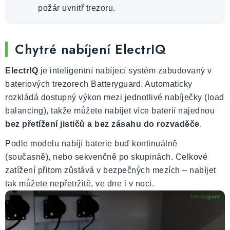
požár uvnitř trezoru.
Chytré nabíjení ElectrIQ
ElectrIQ
je inteligentní nabíjecí systém zabudovaný v
bateriových trezorech Batteryguard. Automaticky
rozkládá dostupný výkon mezi jednotlivé nabíječky (load
balancing), takže můžete nabíjet více baterií najednou
bez přetížení jističů a bez zásahu do rozvaděče
.
Podle modelu nabíjí baterie buď kontinuálně
(současně), nebo sekvenčně po skupinách. Celkové
zatížení přitom zůstává v bezpečných mezích – nabíjet
tak můžete nepřetržitě, ve dne i v noci.