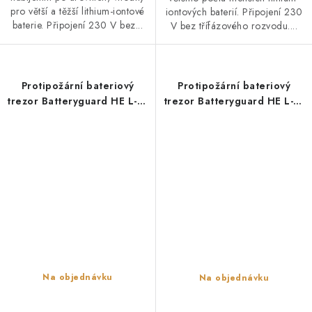
pro větší a těžší lithium-iontové
iontových baterií. Připojení 230
baterie. Připojení 230 V bez...
V bez třífázového rozvodu....
Protipožární bateriový
Protipožární bateriový
trezor Batteryguard HE L-10
trezor Batteryguard HE L-10
(10 zásuvek, 230 V,
(10 zásuvek, 230 V,
postupné nabíjení)
průběžné nabíjení)
Na objednávku
Na objednávku