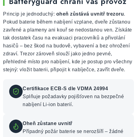
Batteryguard chrání váš provoz
Princip je jednoduchý:
oheň zůstává uvnitř trezoru
.
Pokud baterie během nabíjení vzplane, dveře zůstanou
zavřené a plameny ani kouř se nedostanou ven. Získáte
tak dostatek času na evakuaci pracovníků a přivolání
hasičů – bez škod na budově, vybavení a bez ohrožení
zdraví. Trezor zároveň slouží jako jedno pevné,
přehledné místo pro nabíjení, kde je postup pro všechny
stejný: vložit baterii, připojit k nabíječce, zavřít dveře.
Certifikace ECB-S dle VDMA 24994
Splňuje požadavky pojišťoven na bezpečné
nabíjení Li-ion baterií.
Oheň zůstane uvnitř
Případný požár baterie se nerozšíří – žádné