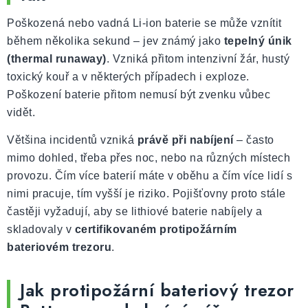
Poškozená nebo vadná Li-ion baterie se může vznítit
během několika sekund – jev známý jako
tepelný únik
(thermal runaway)
. Vzniká přitom intenzivní žár, hustý
toxický kouř a v některých případech i exploze.
Poškození baterie přitom nemusí být zvenku vůbec
vidět.
Většina incidentů vzniká
právě při nabíjení
– často
mimo dohled, třeba přes noc, nebo na různých místech
provozu. Čím více baterií máte v oběhu a čím více lidí s
nimi pracuje, tím vyšší je riziko. Pojišťovny proto stále
častěji vyžadují, aby se lithiové baterie nabíjely a
skladovaly v
certifikovaném protipožárním
bateriovém trezoru
.
Jak protipožární bateriový trezor