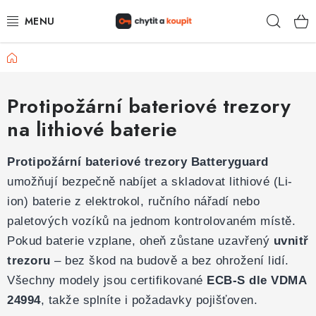
Přejít
Hleda
na
obsah
Domů
DŮM, BYT, ZAHRADA
ZÁMEČNICTVÍ - ZABEZPEČENÍ
Protipožární bateriové trezory
na lithiové baterie
KANCELÁŘ
Protipožární bateriové trezory Batteryguard
TREZORY A SEJFY
umožňují bezpečně nabíjet a skladovat lithiové (Li-
ion) baterie z elektrokol, ručního nářadí nebo
ZÁMEČNICKÉ SLUŽBY
paletových vozíků na jednom kontrolovaném místě.
Pokud baterie vzplane, oheň zůstane uzavřený
uvnitř
KONTAKTY
trezoru
– bez škod na budově a bez ohrožení lidí.
O NÁS
Všechny modely jsou certifikované
ECB-S dle VDMA
24994
, takže splníte i požadavky pojišťoven.