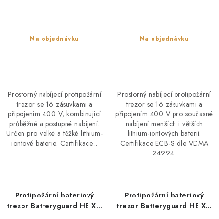
Na objednávku
Na objednávku
Prostorný nabíjecí protipožární
Prostorný nabíjecí protipožární
trezor se 16 zásuvkami a
trezor se 16 zásuvkami a
připojením 400 V, kombinující
připojením 400 V pro současné
průběžné a postupné nabíjení.
nabíjení menších i větších
Určen pro velké a těžké lithium-
lithium-iontových baterií.
iontové baterie. Certifikace...
Certifikace ECB-S dle VDMA
24994.
Protipožární bateriový
Protipožární bateriový
trezor Batteryguard HE XL-
trezor Batteryguard HE XL-
16 (16 zásuvek, 230 V,
16 (16 zásuvek, 230 V,