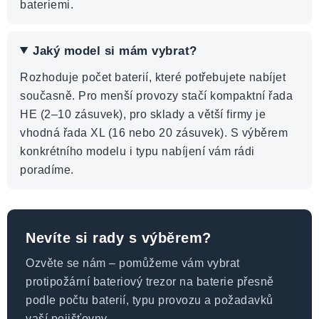
bateriemi.
Jaký model si mám vybrat?
Rozhoduje počet baterií, které potřebujete nabíjet
současně. Pro menší provozy stačí kompaktní řada
HE (2–10 zásuvek), pro sklady a větší firmy je
vhodná řada XL (16 nebo 20 zásuvek). S výběrem
konkrétního modelu i typu nabíjení vám rádi
poradíme.
Nevíte si rady s výběrem?
Ozvěte se nám – pomůžeme vám vybrat
protipožární bateriový trezor na baterie přesně
podle počtu baterií, typu provozu a požadavků
vaší pojišťovny.