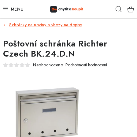
Přejít
Hleda
na
obsah
Schránky na noviny a vhozy na dopisy
DŮM, BYT, ZAHRADA
Poštovní schránka Richter
ZÁMEČNICTVÍ - ZABEZPEČENÍ
Czech BK.24.D.N
KANCELÁŘ
Neohodnoceno
Podrobnosti hodnocení
TREZORY A SEJFY
ZÁMEČNICKÉ SLUŽBY
KONTAKTY
O NÁS