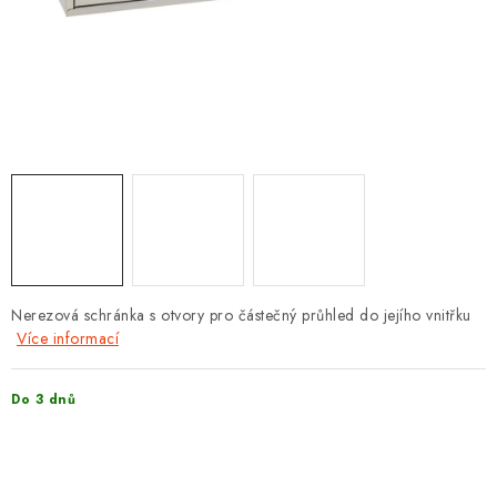
PROTIPOŽÁRNÍ BATERIOVÉ TREZORY NA LITHIOVÉ
BATERIE
MOJE OBJEDNÁVKA
OBCHODNÍ PODMÍNKY
NAŠE VÝHODY
REFERENCE
VELKOOBCHOD
Nerezová schránka s otvory pro částečný průhled do jejího vnitřku
Více informací
STÁTNÍ INSTITUCE
Do 3 dnů
AKTUALITY
ODSTOUPENÍ OD SMLOUVY