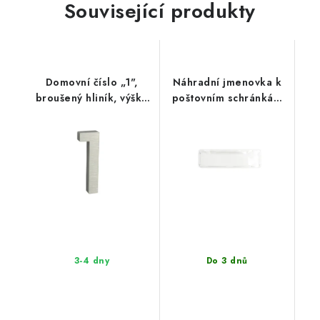
Související produkty
Domovní číslo „1",
Náhradní jmenovka k
broušený hliník, výška
poštovním schránkám
100 mm –
RICHTER NJ.BK.7
RN.100LV.1.AL.3D
3-4 dny
Do 3 dnů