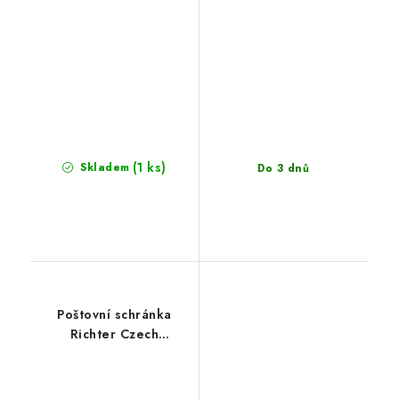
(1 ks)
Skladem
Do 3 dnů
Poštovní schránka
Richter Czech
BK.203.HM originál