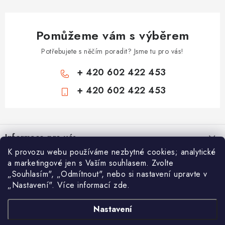
Pomůžeme vám s výběrem
Potřebujete s něčím poradit? Jsme tu pro vás!
+ 420 602 422 453
+ 420 602 422 453
Z
á
Informace pro vás
p
K provozu webu používáme nezbytné cookies; analytické
a
Zámečnické služby
Nákupní košík
a marketingové jen s Vaším souhlasem. Zvolte
t
„Souhlasím", „Odmítnout", nebo si nastavení upravte v
Státní instituce
í
„Nastavení". Více informací zde.
Vyhledávání
0
KS /
0 KČ
Zabezpečení bytů
Nastavení
AAA Trezory
VA & MA, s.r.o.
Bezpečnostní třídy - PYRAMIDA BEZPEČNOSTI
HLEDAT