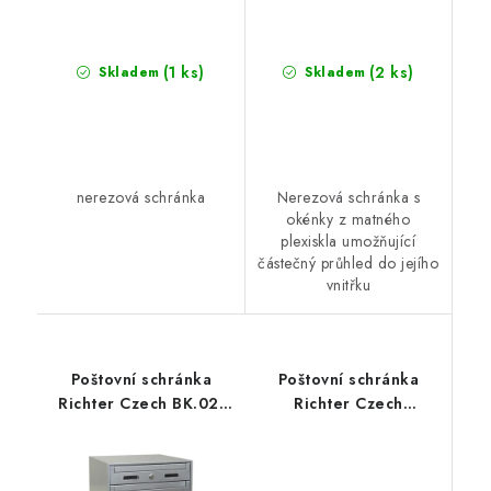
(1 ks)
(2 ks)
Skladem
Skladem
nerezová schránka
Nerezová schránka s
okénky z matného
plexiskla umožňující
částečný průhled do jejího
vnitřku
Poštovní schránka
Poštovní schránka
Richter Czech BK.02-
Richter Czech
5.S sestava
BK.203.N originál