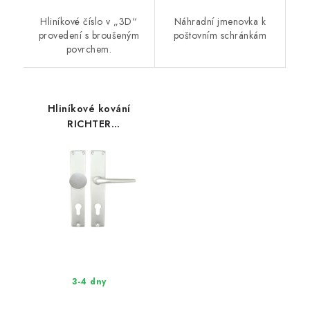
Hliníkové číslo v „3D“
Náhradní jmenovka k
provedení s broušeným
poštovním schránkám
povrchem.
Hliníkové kování
RICHTER
RK.ERIKAC.ST.KO.PZ.72.F1
3-4 dny