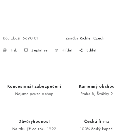
POŠTOVNÍ SCHRÁNKY
ZNAČKY
Kód zboží:
6690.01
Značka:
Richter Czech
Zámečnické služby
Státní instituce
Zabezpečení bytů
Tisk
Zeptat se
Hlídat
Sdílet
Bezpečnostní třídy - PYRAMIDA BEZPEČNOSTI
Zabezpečení domů
Zabezpečení firem (administrativních budov) a tovarních
komplexů
Obchodní podmínky
Kontakty
O nás
Naše výhody
Koncesionář zabezpečení
Kamenný obchod
Bezpečnostní třídy
Nejsme pouze e-shop
Praha 8, Švábky 2
Důvěryhodnost
Česká firma
Na trhu již od roku 1992
100% český kapitál