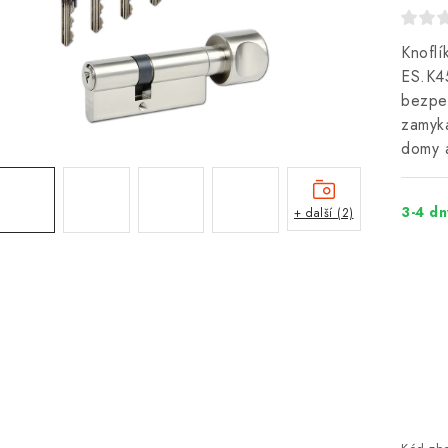
Knoflí
ES.K45
bezpeč
zamyká
domy 
3-4 dn
+ další (2)