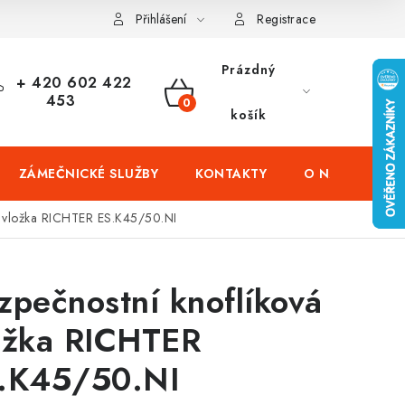
čení domů
Zabezpečení firem (administrativních budov) a tovarníc
Přihlášení
Registrace
Prázdný
+ 420 602 422
453
NÁKUPNÍ
košík
KOŠÍK
ZÁMEČNICKÉ SLUŽBY
KONTAKTY
O NÁS
PR
á vložka RICHTER ES.K45/50.NI
zpečnostní knoflíková
ožka RICHTER
.K45/50.NI