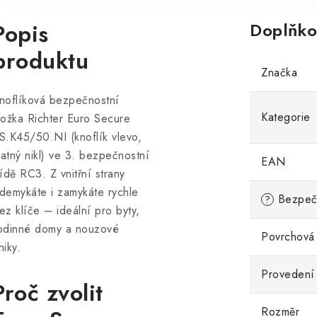
Popis
Doplňko
produktu
Značka
noflíková bezpečnostní
Kategorie
ložka Richter Euro Secure
S.K45/50.NI (knoflík vlevo,
atný nikl) ve 3. bezpečnostní
EAN
řídě RC3. Z vnitřní strany
demykáte i zamykáte rychle
Bezpečn
?
ez klíče – ideální pro byty,
odinné domy a nouzové
Povrchová
niky.
Provedení 
Proč zvolit
Rozměr