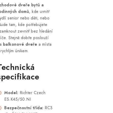
chodové dveře bytů a
odinných domů
, kde uvnitř
ydlí senior nebo děti, nebo
šude tam, kde potřebujete
zamknout zevnitř bez hledání
líče. Stejně dobře poslouží
na
balkonové dveře
a místa
 rychlým únikem.
Technická
specifikace
Model:
Richter Czech
ES.K45/50.NI
Bezpečnostní třída:
RC3