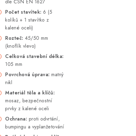
dle ČSN EN 1627
Počet stavítek:
6 (5
kolíků + 1 stavítko z
kalené oceli)
Rozteč:
45/50 mm
(knoflík vlevo)
Celková stavební délka:
105 mm
Povrchová úprava:
matný
nikl
Materiál těla a klíčů:
mosaz, bezpečnostní
prvky z kalené oceli
Ochrana:
proti odvrtání,
bumpingu a vyplanžetování