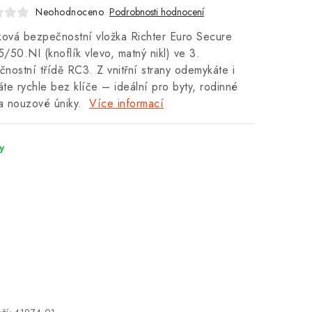
Neohodnoceno
Podrobnosti hodnocení
ková bezpečnostní vložka Richter Euro Secure
/50.NI (knoflík vlevo, matný nikl) ve 3.
nostní třídě RC3. Z vnitřní strany odemykáte i
te rychle bez klíče – ideální pro byty, rodinné
a nouzové úniky.
Více informací
y