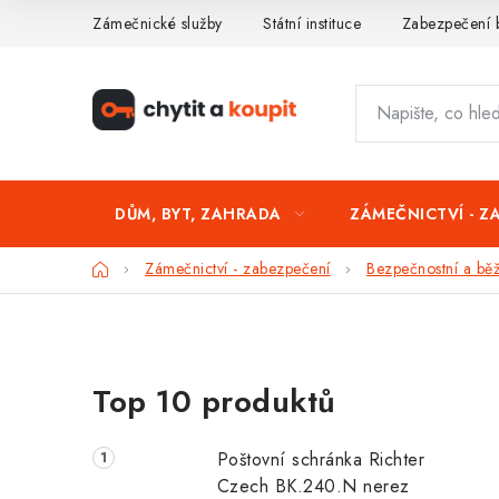
Přejít
Zámečnické služby
Státní instituce
Zabezpečení 
na
obsah
DŮM, BYT, ZAHRADA
ZÁMEČNICTVÍ - Z
Domů
Zámečnictví - zabezpečení
Bezpečnostní a běž
P
Top 10 produktů
o
s
Poštovní schránka Richter
t
Czech BK.240.N nerez