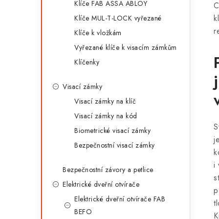
Klíče FAB ASSA ABLOY
C
k
Klíče MUL-T-LOCK vyřezané
r
Klíče k vložkám
Vyřezané klíče k visacím zámkům
Klíčenky
Visací zámky
Visací zámky na klíč
Visací zámky na kód
S
Biometrické visací zámky
j
Bezpečnostní visací zámky
k
i
Bezpečnostní závory a petlice
s
Elektrické dveřní otvírače
p
Elektrické dveřní otvírače FAB
t
BEFO
K