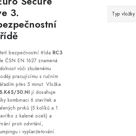
Euro Secure
ve 3.
Typ vložky
bezpečnostní
třídě
řetí bezpečnostní třída
RC3
le ČSN EN 1627 znamená
dolnost vůči zkušenému
loději pracujícímu s ručním
ářadím přes 5 minut. Vložka
S.K45/50.NI
jí dosahuje
íky kombinaci 6 stavítek a
alených prvků (5 kolíků a 1
tavítko z kalené oceli) a
hrání proti odvrtání,
umpingu i vyplanžetování.