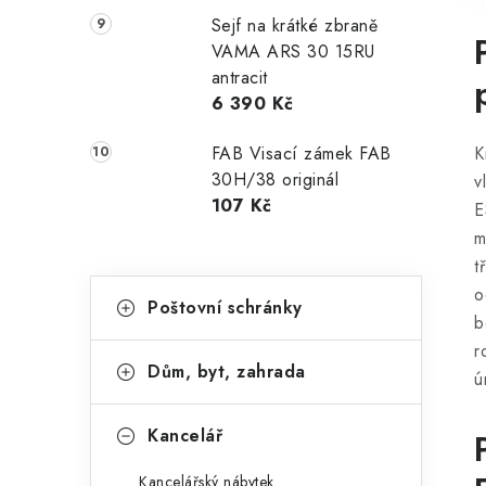
Sejf na krátké zbraně
VAMA ARS 30 15RU
antracit
6 390 Kč
K
FAB Visací zámek FAB
30H/38 originál
v
107 Kč
E
m
t
K
Přeskočit
o
Poštovní schránky
kategorie
a
b
r
t
Dům, byt, zahrada
ú
e
g
Kancelář
o
Kancelářský nábytek