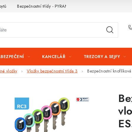
bytů
Bezpečnostní třídy - PYRAMIDA BEZPEČNOSTI
Zabezpe
ABEZPEČENÍ
KANCELÁŘ
TREZORY A SEJFY
né vložky
Vložky bezpečnostní třída 3
Bezpečnostní knoflíkov
Be
vl
ES