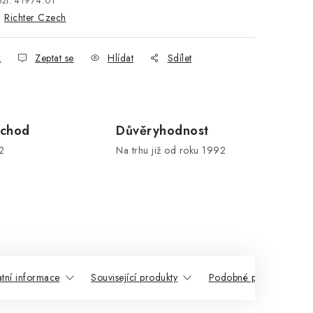
ží:
41974.01
:
Richter Czech
k
Zeptat se
Hlídat
Sdílet
chod
Důvěryhodnost
2
Na trhu již od roku 1992
atní informace
Související produkty
Podobné produkty