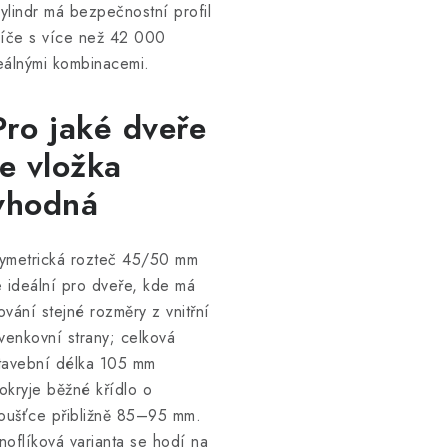
ylindr má bezpečnostní profil
líče s více než 42 000
eálnými kombinacemi.
Pro jaké dveře
je vložka
vhodná
ymetrická rozteč 45/50 mm
e ideální pro dveře, kde má
ování stejné rozměry z vnitřní
 venkovní strany; celková
tavební délka 105 mm
okryje běžné křídlo o
loušťce přibližně 85–95 mm.
noflíková varianta se hodí na