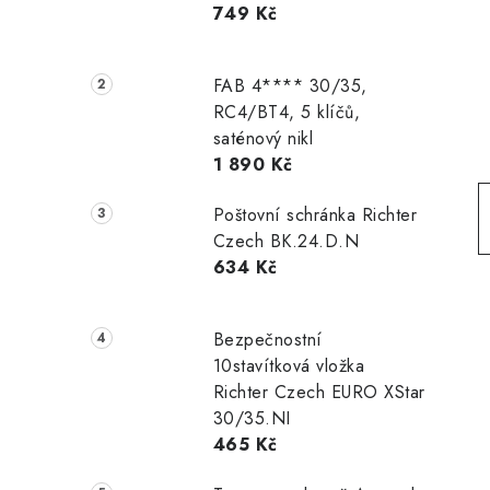
749 Kč
r
a
FAB 4**** 30/35,
n
RC4/BT4, 5 klíčů,
saténový nikl
n
1 890 Kč
í
Poštovní schránka Richter
p
Czech BK.24.D.N
634 Kč
a
n
Bezpečnostní
e
10stavítková vložka
Richter Czech EURO XStar
l
30/35.NI
465 Kč