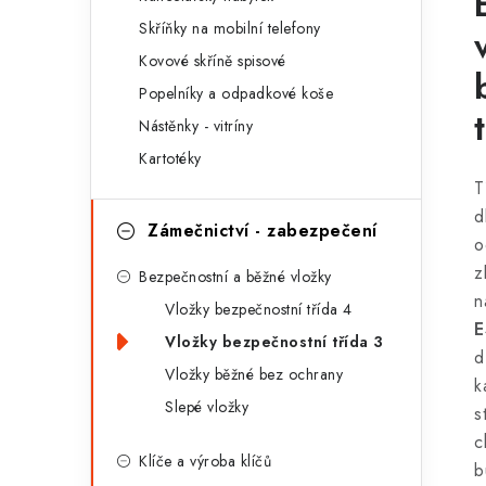
r
Skříňky na mobilní telefony
i
Kovové skříně spisové
e
Popelníky a odpadkové koše
Nástěnky - vitríny
Kartotéky
T
d
Zámečnictví - zabezpečení
o
z
Bezpečnostní a běžné vložky
n
Vložky bezpečnostní třída 4
E
Vložky bezpečnostní třída 3
d
Vložky běžné bez ochrany
k
Slepé vložky
s
c
Klíče a výroba klíčů
b