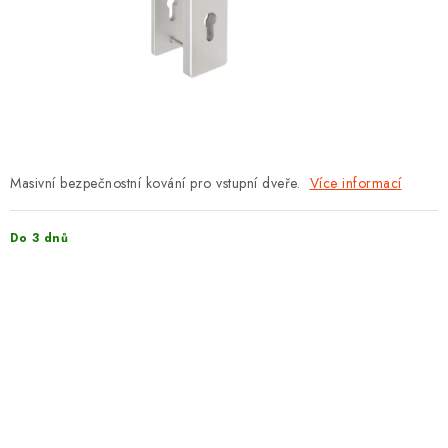
PROTIPOŽÁRNÍ BATERIOVÉ TREZORY NA LITHIOVÉ
BATERIE
MOJE OBJEDNÁVKA
OBCHODNÍ PODMÍNKY
NAŠE VÝHODY
Masivní bezpečnostní kování pro vstupní dveře.
Více informací
REFERENCE
Do 3 dnů
VELKOOBCHOD
STÁTNÍ INSTITUCE
AKTUALITY
ODSTOUPENÍ OD SMLOUVY