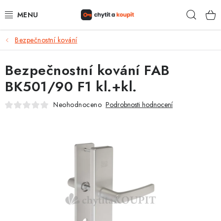
Přejít
Hleda
na
obsah
Bezpečnostní kování
DŮM, BYT, ZAHRADA
Bezpečnostní kování FAB
ZÁMEČNICTVÍ - ZABEZPEČENÍ
BK501/90 F1 kl.+kl.
KANCELÁŘ
Neohodnoceno
Podrobnosti hodnocení
TREZORY A SEJFY
ZÁMEČNICKÉ SLUŽBY
KONTAKTY
O NÁS