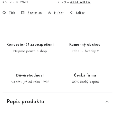
Kód zboží:
2961
Značka:
ASSA ABLOY
POŠTOVNÍ SCHRÁNKY
Tisk
Zeptat se
Hlídat
Sdílet
ZNAČKY
Zámečnické služby
Státní instituce
Zabezpečení bytů
Koncesionář zabezpečení
Kamenný obchod
Bezpečnostní třídy - PYRAMIDA BEZPEČNOSTI
Nejsme pouze e-shop
Praha 8, Švábky 2
Zabezpečení domů
Zabezpečení firem (administrativních budov) a tovarních
komplexů
Obchodní podmínky
Kontakty
O nás
Naše výhody
Důvěryhodnost
Česká firma
Na trhu již od roku 1992
100% český kapitál
Bezpečnostní třídy
Popis produktu