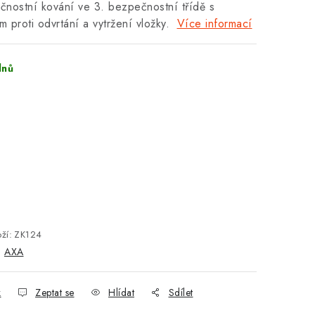
nostní kování ve 3. bezpečnostní třídě s
em proti odvrtání a vytržení vložky.
Více informací
dnů
ží:
ZK124
:
AXA
k
Zeptat se
Hlídat
Sdílet