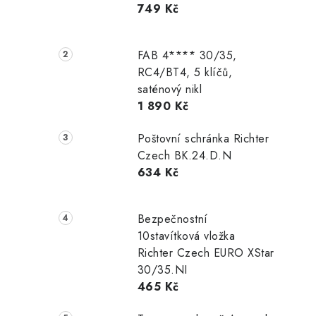
749 Kč
r
a
FAB 4**** 30/35,
n
RC4/BT4, 5 klíčů,
saténový nikl
n
1 890 Kč
í
Poštovní schránka Richter
p
Czech BK.24.D.N
634 Kč
a
n
Bezpečnostní
e
10stavítková vložka
Richter Czech EURO XStar
l
30/35.NI
465 Kč