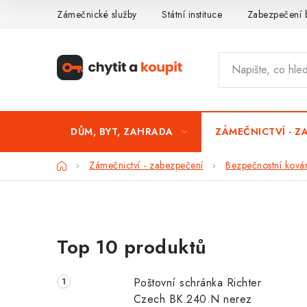
Přejít
Zámečnické služby
Státní instituce
Zabezpečení 
na
obsah
DŮM, BYT, ZAHRADA
ZÁMEČNICTVÍ - Z
Domů
Zámečnictví - zabezpečení
Bezpečnostní ková
P
Top 10 produktů
o
s
Poštovní schránka Richter
t
Czech BK.240.N nerez