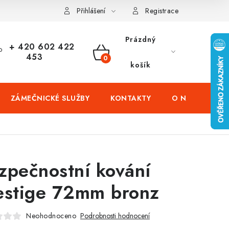
čení domů
Zabezpečení firem (administrativních budov) a tovarníc
Přihlášení
Registrace
Prázdný
+ 420 602 422
453
NÁKUPNÍ
košík
KOŠÍK
ZÁMEČNICKÉ SLUŽBY
KONTAKTY
O NÁS
PR
zpečnostní kování
estige 72mm bronz
Neohodnoceno
Podrobnosti hodnocení