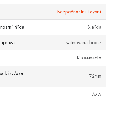
Bezpečnostní kování
ostní třída
3.třída
 úprava
satinovaná bronz
Klika+madlo
a kliky/osa
72mm
AXA