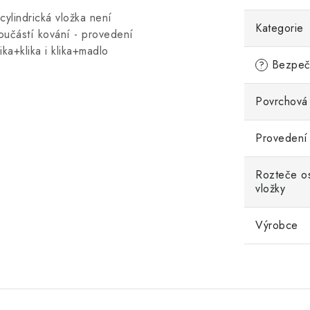
 cylindrická vložka není
Kategorie
oučástí kování - provedení
lika+klika i klika+madlo
Bezpečn
?
Povrchová
Provedení
Rozteče os
vložky
Výrobce