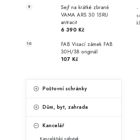
Sejf na krátké zbraně
-
VAMA ARS 30 15RU
s
antracit
k
6 390 Kč
FAB Visací zámek FAB
30H/38 originál
107 Kč
K
Přeskočit
Poštovní schránky
kategorie
a
t
Dům, byt, zahrada
e
g
Kancelář
o
Kancelářský nábytek