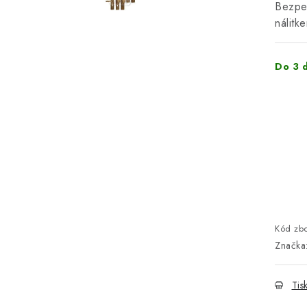
Bezpeč
nálitk
Do 3 
Kód zbo
Značka
Tis