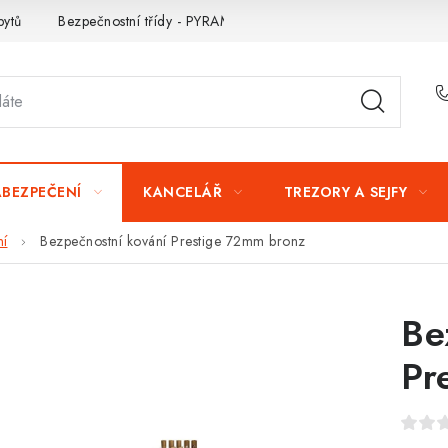
bytů
Bezpečnostní třídy - PYRAMIDA BEZPEČNOSTI
Zabezpe
ABEZPEČENÍ
KANCELÁŘ
TREZORY A SEJFY
ní
Bezpečnostní kování Prestige 72mm bronz
Be
Pr