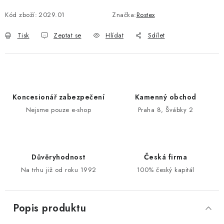
Kód zboží:
2029.01
Značka:
Rostex
POŠTOVNÍ SCHRÁNKY
Tisk
Zeptat se
Hlídat
Sdílet
ZNAČKY
Zámečnické služby
Státní instituce
Zabezpečení bytů
Bezpečnostní třídy - PYRAMIDA BEZPEČNOSTI
Koncesionář zabezpečení
Kamenný obchod
Zabezpečení domů
Nejsme pouze e-shop
Praha 8, Švábky 2
Zabezpečení firem (administrativních budov) a tovarních
komplexů
Obchodní podmínky
Kontakty
O nás
Naše výhody
Důvěryhodnost
Česká firma
Bezpečnostní třídy
Na trhu již od roku 1992
100% český kapitál
Popis produktu