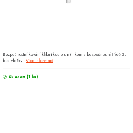
PROTIPOŽÁRNÍ BATERIOVÉ TREZORY NA LITHIOVÉ
BATERIE
MOJE OBJEDNÁVKA
OBCHODNÍ PODMÍNKY
NAŠE VÝHODY
Bezpečnostní kování klika+koule s nálitkem v bezpečnostní třídě 3,
bez vložky.
Více informací
REFERENCE
(1 ks)
Skladem
VELKOOBCHOD
STÁTNÍ INSTITUCE
AKTUALITY
ODSTOUPENÍ OD SMLOUVY