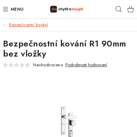
Přejít
Hleda
na
obsah
Bezpečnostní kování
DŮM, BYT, ZAHRADA
Bezpečnostní kování R1 90mm
ZÁMEČNICTVÍ - ZABEZPEČENÍ
bez vložky
KANCELÁŘ
Neohodnoceno
Podrobnosti hodnocení
TREZORY A SEJFY
ZÁMEČNICKÉ SLUŽBY
KONTAKTY
O NÁS