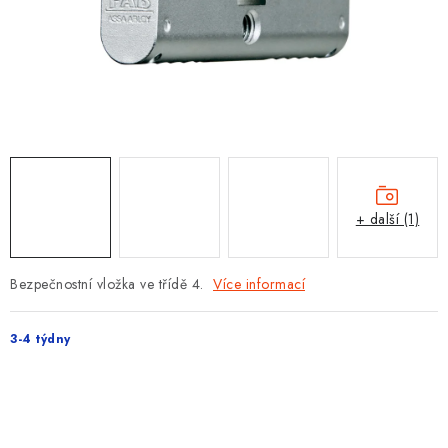
PROTIPOŽÁRNÍ BATERIOVÉ TREZORY NA LITHIOVÉ
BATERIE
MOJE OBJEDNÁVKA
OBCHODNÍ PODMÍNKY
NAŠE VÝHODY
+ další (1)
REFERENCE
VELKOOBCHOD
Bezpečnostní vložka ve třídě 4.
Více informací
STÁTNÍ INSTITUCE
3-4 týdny
AKTUALITY
ODSTOUPENÍ OD SMLOUVY