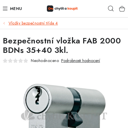
Přejít
Hleda
na
obsah
Vložky bezpečnostní třída 4
DŮM, BYT, ZAHRADA
Bezpečnostní vložka FAB 2000
ZÁMEČNICTVÍ - ZABEZPEČENÍ
BDNs 35+40 3kl.
KANCELÁŘ
Neohodnoceno
Podrobnosti hodnocení
TREZORY A SEJFY
ZÁMEČNICKÉ SLUŽBY
KONTAKTY
O NÁS