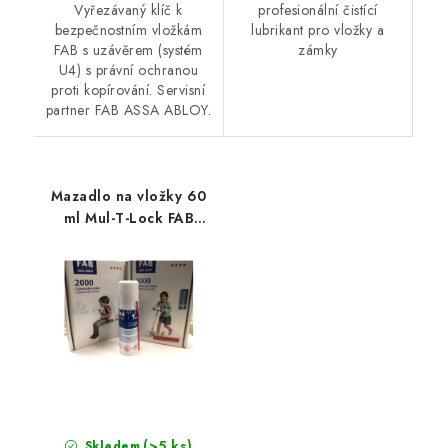
Vyřezávaný klíč k
profesionální čistící
bezpečnostním vložkám
lubrikant pro vložky a
FAB s uzávěrem (systém
zámky
U4) s právní ochranou
proti kopírování. Servisní
partner FAB ASSA ABLOY.
Mazadlo na vložky 60
ml Mul-T-Lock FAB
sprej
(>5 ks)
Skladem