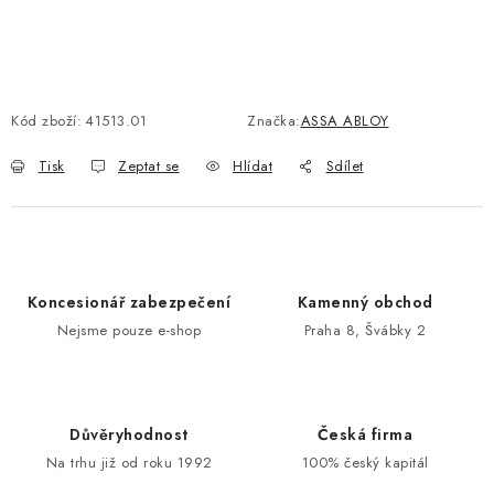
POŠTOVNÍ SCHRÁNKY
ZNAČKY
Kód zboží:
41513.01
Značka:
ASSA ABLOY
Zámečnické služby
Státní instituce
Zabezpečení bytů
Tisk
Zeptat se
Hlídat
Sdílet
Bezpečnostní třídy - PYRAMIDA BEZPEČNOSTI
Zabezpečení domů
Zabezpečení firem (administrativních budov) a tovarních
komplexů
Koncesionář zabezpečení
Kamenný obchod
Obchodní podmínky
Kontakty
O nás
Naše výhody
Nejsme pouze e-shop
Praha 8, Švábky 2
Bezpečnostní třídy
Důvěryhodnost
Česká firma
Na trhu již od roku 1992
100% český kapitál