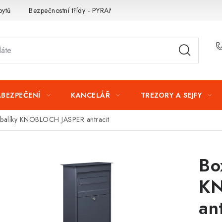
bytů
Bezpečnostní třídy - PYRAMIDA BEZPEČNOSTI
Zabezpe
ABEZPEČENÍ
KANCELÁŘ
TREZORY A SEJFY
 balíky KNOBLOCH JASPER antracit
Bo
KN
an