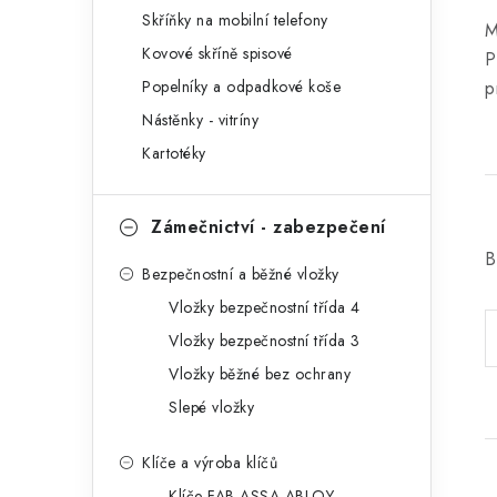
Skříňky na mobilní telefony
M
Kovové skříně spisové
P
p
Popelníky a odpadkové koše
Nástěnky - vitríny
Kartotéky
Zámečnictví - zabezpečení
B
Bezpečnostní a běžné vložky
Vložky bezpečnostní třída 4
Vložky bezpečnostní třída 3
Vložky běžné bez ochrany
Slepé vložky
Klíče a výroba klíčů
Klíče FAB ASSA ABLOY