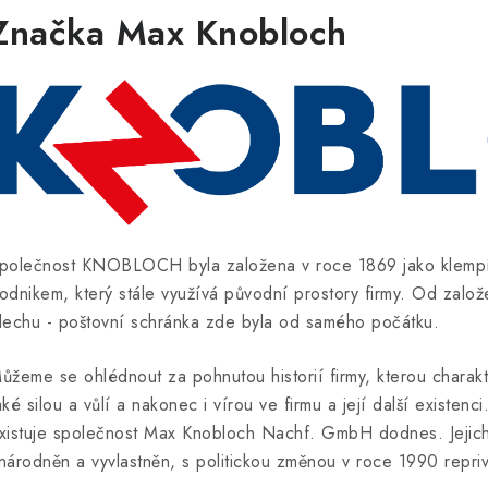
Značka Max Knobloch
polečnost KNOBLOCH byla založena v roce 1869 jako klempíř
odnikem, který stále využívá původní prostory firmy. Od zalo
lechu - poštovní schránka zde byla od samého počátku.
ůžeme se ohlédnout za pohnutou historií firmy, kterou charakte
aké silou a vůlí a nakonec i vírou ve firmu a její další existe
xistuje společnost Max Knobloch Nachf. GmbH dodnes. Jejich z
národněn a vyvlastněn, s politickou změnou v roce 1990 repriv