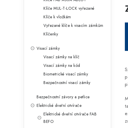
Klíče MUL-T-LOCK vyřezané
Klíče k vložkám
Vyřezané klíče k visacím zámkům
Klíčenky
Visací zámky
Visací zámky na klíč
Visací zámky na kód
S
Biometrické visací zámky
p
Bezpečnostní visací zámky
p
Bezpečnostní závory a petlice
M
Elektrické dveřní otvírače
t
e
Elektrické dveřní otvírače FAB
z
BEFO