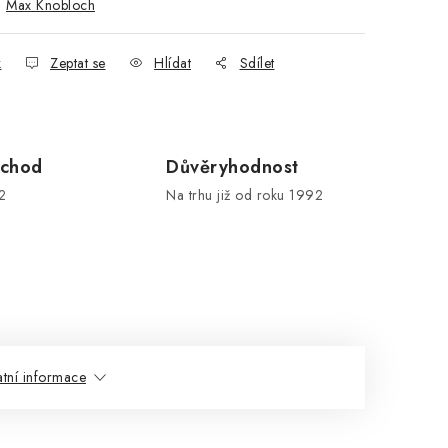
:
Max Knobloch
k
Zeptat se
Hlídat
Sdílet
chod
Důvěryhodnost
2
Na trhu již od roku 1992
atní informace