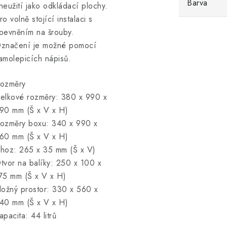
Barva
neužití jako odkládací plochy.
ro volně stojící instalaci s
pevněním na šrouby.
značení je možné pomocí
amolepicích nápisů.
ozměry
elkové rozměry: 380 x 990 x
90 mm (Š x V x H)
ozměry boxu: 340 x 990 x
60 mm (Š x V x H)
hoz: 265 x 35 mm (Š x V)
tvor na balíky: 250 x 100 x
75 mm (Š x V x H)
ložný prostor: 330 x 560 x
40 mm (Š x V x H)
apacita: 44 litrů