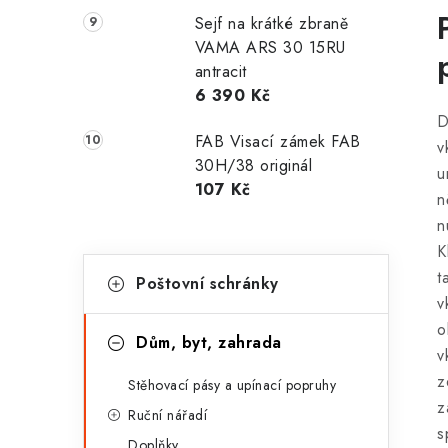
Sejf na krátké zbraně
VAMA ARS 30 15RU
antracit
6 390 Kč
D
FAB Visací zámek FAB
v
30H/38 originál
u
107 Kč
n
n
K
K
Přeskočit
t
Poštovní schránky
kategorie
a
v
t
o
Dům, byt, zahrada
v
e
z
Stěhovací pásy a upínací popruhy
g
z
Ruční nářadí
o
s
Doplňky