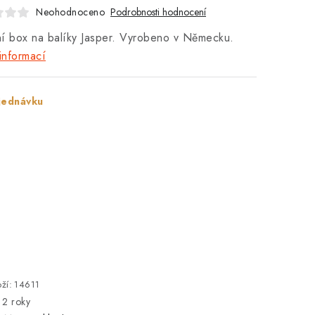
Neohodnoceno
Podrobnosti hodnocení
í box na balíky Jasper. Vyrobeno v Německu.
informací
jednávku
ží:
14611
2 roky