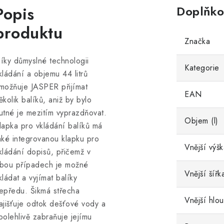
Popis
Doplňko
produktu
Značka
íky důmyslné technologii
Kategorie
kládání a objemu 44 litrů
možňuje JASPER přijímat
EAN
ěkolik balíků, aniž by bylo
utné je mezitím vyprazdňovat.
Objem (l)
lapka pro vkládání balíků má
aké integrovanou klapku pro
Vnější výš
kládání dopisů, přičemž v
bou případech je možné
Vnější šířk
kládat a vyjímat balíky
epředu. Šikmá střecha
Vnější hlo
ajišťuje odtok dešťové vody a
polehlivě zabraňuje jejímu