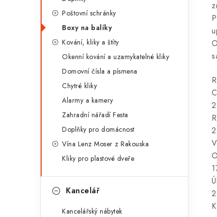
z
r
Poštovní schránky
P
i
Boxy na balíky
u
e
Kování, kliky a štíty
O
s
Okenní kování a uzamykatelné kliky
Domovní čísla a písmena
R
Chytré kliky
C
Alarmy a kamery
2
Zahradní nářadí Festa
R
Doplňky pro domácnost
2
V
Vína Lenz Moser z Rakouska
O
Kliky pro plastové dveře
1
Ú
Kancelář
2
K
Kancelářský nábytek