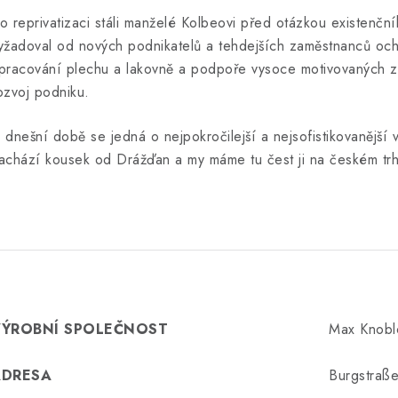
o reprivatizaci stáli manželé Kolbeovi před otázkou existenčn
yžadoval od nových podnikatelů a tehdejších zaměstnanců ochot
pracování plechu a lakovně a podpoře vysoce motivovaných za
ozvoj podniku.
 dnešní době se jedná o nejpokročilejší a nejsofistikovanější
achází kousek od Drážďan a my máme tu čest ji na českém trh
VÝROBNÍ SPOLEČNOST
Max Knob
ADRESA
Burgstraß