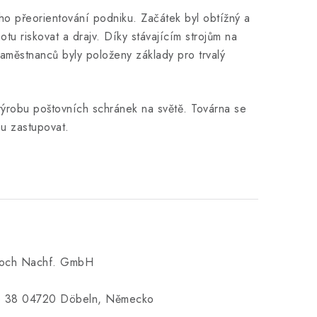
ího přeorientování podniku. Začátek byl obtížný a
u riskovat a drajv. Díky stávajícím strojům na
městnanců byly položeny základy pro trvalý
 výrobu poštovních schránek na světě. Továrna se
u zastupovat.
loch Nachf. GmbH
e 38 04720 Döbeln, Německo