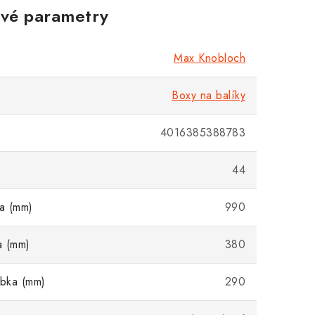
vé parametry
Max Knobloch
Boxy na balíky
4016385388783
44
ka (mm)
990
a (mm)
380
ubka (mm)
290