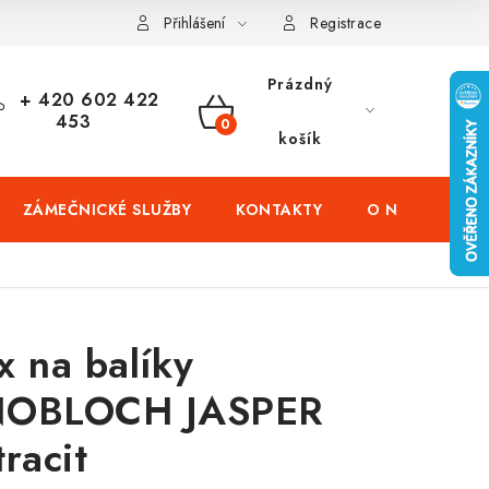
čení domů
Zabezpečení firem (administrativních budov) a tovarníc
Přihlášení
Registrace
Prázdný
+ 420 602 422
453
NÁKUPNÍ
košík
KOŠÍK
ZÁMEČNICKÉ SLUŽBY
KONTAKTY
O NÁS
PR
x na balíky
OBLOCH JASPER
tracit