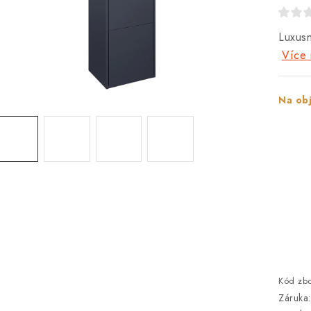
Luxusn
Více 
Na ob
Kód zbo
Záruka
: