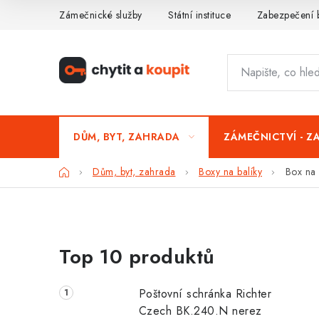
Přejít
Zámečnické služby
Státní instituce
Zabezpečení 
na
obsah
DŮM, BYT, ZAHRADA
ZÁMEČNICTVÍ - Z
Domů
Dům, byt, zahrada
Boxy na balíky
Box na
P
Top 10 produktů
o
s
Poštovní schránka Richter
t
Czech BK.240.N nerez