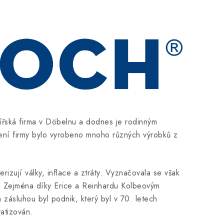
ská firma v Döbelnu a dodnes je rodinným
žení firmy bylo vyrobeno mnoho různých výrobků z
rizují války, inflace a ztráty. Vyznačovala se však
nci. Zejména díky Erice a Reinhardu Kolbeovým
ásluhou byl podnik, který byl v 70. letech
atizován.