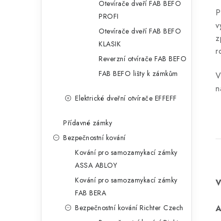
Otevírače dveří FAB BEFO
P
PROFI
v
Otevírače dveří FAB BEFO
z
KLASIK
r
Reverzní otvírače FAB BEFO
FAB BEFO lišty k zámkům
V
n
Elektrické dveřní otvírače EFFEFF
Přídavné zámky
Bezpečnostní kování
Kování pro samozamykací zámky
ASSA ABLOY
Kování pro samozamykací zámky
FAB BERA
Bezpečnostní kování Richter Czech