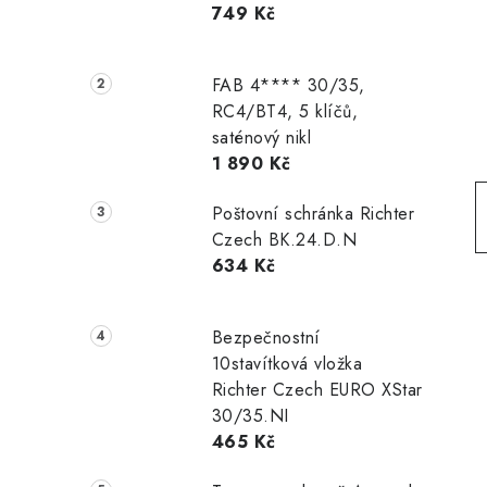
749 Kč
r
a
FAB 4**** 30/35,
n
RC4/BT4, 5 klíčů,
saténový nikl
n
1 890 Kč
í
Poštovní schránka Richter
p
Czech BK.24.D.N
634 Kč
a
n
Bezpečnostní
e
10stavítková vložka
Richter Czech EURO XStar
l
30/35.NI
465 Kč