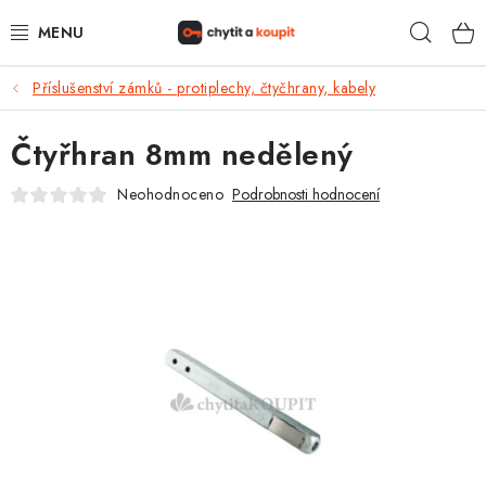
Přejít
Hleda
na
obsah
Příslušenství zámků - protiplechy, čtyčhrany, kabely
DŮM, BYT, ZAHRADA
Čtyřhran 8mm nedělený
ZÁMEČNICTVÍ - ZABEZPEČENÍ
Neohodnoceno
Podrobnosti hodnocení
KANCELÁŘ
TREZORY A SEJFY
ZÁMEČNICKÉ SLUŽBY
KONTAKTY
O NÁS