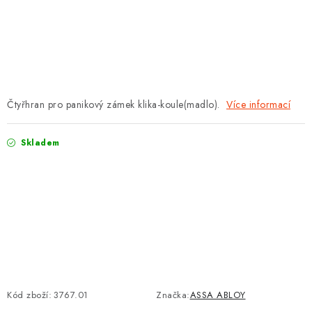
PROTIPOŽÁRNÍ BATERIOVÉ TREZORY NA LITHIOVÉ
BATERIE
MOJE OBJEDNÁVKA
OBCHODNÍ PODMÍNKY
Čtyřhran pro panikový zámek klika-koule(madlo).
Více informací
NAŠE VÝHODY
Skladem
REFERENCE
VELKOOBCHOD
STÁTNÍ INSTITUCE
AKTUALITY
Kód zboží:
3767.01
Značka:
ASSA ABLOY
ODSTOUPENÍ OD SMLOUVY