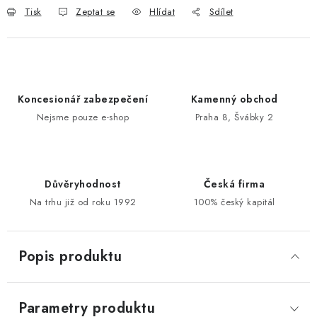
Tisk
Zeptat se
Hlídat
Sdílet
POŠTOVNÍ SCHRÁNKY
ZNAČKY
Koncesionář zabezpečení
Kamenný obchod
Zámečnické služby
Státní instituce
Zabezpečení bytů
Nejsme pouze e-shop
Praha 8, Švábky 2
Bezpečnostní třídy - PYRAMIDA BEZPEČNOSTI
Zabezpečení domů
Zabezpečení firem (administrativních budov) a tovarních
komplexů
Důvěryhodnost
Česká firma
Na trhu již od roku 1992
100% český kapitál
Obchodní podmínky
Kontakty
O nás
Naše výhody
Bezpečnostní třídy
Popis produktu
Parametry produktu