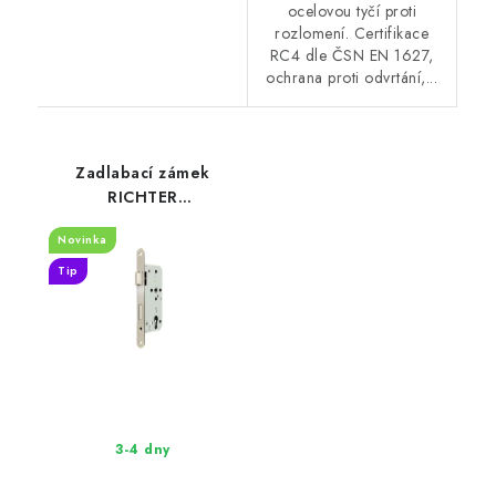
ocelovou tyčí proti
rozlomení. Certifikace
RC4 dle ČSN EN 1627,
ochrana proti odvrtání,...
Zadlabací zámek
RICHTER
EN.304.PZ.72.55.20.PL
Novinka
pro cylindrickou vložku
Tip
3-4 dny