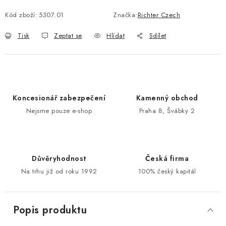
Kód zboží:
5307.01
Značka:
Richter Czech
POŠTOVNÍ SCHRÁNKY
Tisk
Zeptat se
Hlídat
Sdílet
ZNAČKY
Zámečnické služby
Státní instituce
Zabezpečení bytů
Bezpečnostní třídy - PYRAMIDA BEZPEČNOSTI
Koncesionář zabezpečení
Kamenný obchod
Zabezpečení domů
Nejsme pouze e-shop
Praha 8, Švábky 2
Zabezpečení firem (administrativních budov) a tovarních
komplexů
Obchodní podmínky
Kontakty
O nás
Naše výhody
Důvěryhodnost
Česká firma
Bezpečnostní třídy
Na trhu již od roku 1992
100% český kapitál
Popis produktu