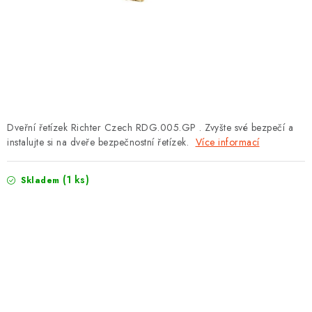
PROTIPOŽÁRNÍ BATERIOVÉ TREZORY NA LITHIOVÉ
BATERIE
MOJE OBJEDNÁVKA
OBCHODNÍ PODMÍNKY
NAŠE VÝHODY
Dveřní řetízek Richter Czech RDG.005.GP . Zvyšte své bezpečí a
instalujte si na dveře bezpečnostní řetízek.
Více informací
REFERENCE
(1 ks)
Skladem
VELKOOBCHOD
STÁTNÍ INSTITUCE
AKTUALITY
ODSTOUPENÍ OD SMLOUVY