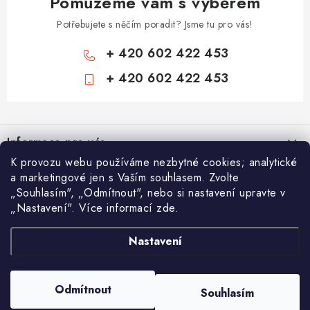
Pomůžeme vám s výběrem
Potřebujete s něčím poradit? Jsme tu pro vás!
+ 420 602 422 453
+ 420 602 422 453
Z
á
Informace pro vás
p
K provozu webu používáme nezbytné cookies; analytické
a
Zámečnické služby
a marketingové jen s Vaším souhlasem. Zvolte
Nákupní košík
t
„Souhlasím", „Odmítnout", nebo si nastavení upravte v
Státní instituce
í
„Nastavení". Více informací zde.
Vyhledávání
0
KS /
0 KČ
Zabezpečení bytů
Nastavení
AAA Trezory
VA & MA, s.r.o.
Bezpečnostní třídy - PYRAMIDA BEZPEČNOSTI
HLEDAT
Zabezpečení domů
Copyright 2026
Chytit a koupit
. Všechna práva vyhrazena.
Upravit nastavení
Odmítnout
Souhlasím
cookies
Zabezpečení firem (administrativních budov) a tovarních komplexů
Vytvořil Shoptet