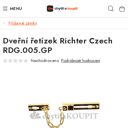
Přejít
Hleda
na
obsah
Přídavné zámky
DŮM, BYT, ZAHRADA
Dveřní řetízek Richter Czech
ZÁMEČNICTVÍ - ZABEZPEČENÍ
RDG.005.GP
KANCELÁŘ
Neohodnoceno
Podrobnosti hodnocení
TREZORY A SEJFY
ZÁMEČNICKÉ SLUŽBY
KONTAKTY
O NÁS