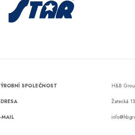
VÝROBNÍ SPOLEČNOST
H&B Group 
ADRESA
Žatecká 1
-MAIL
info@hbgr