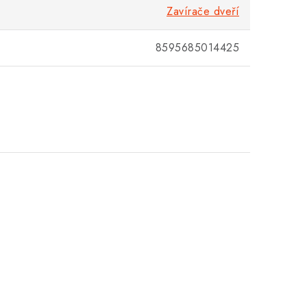
Zavírače dveří
8595685014425