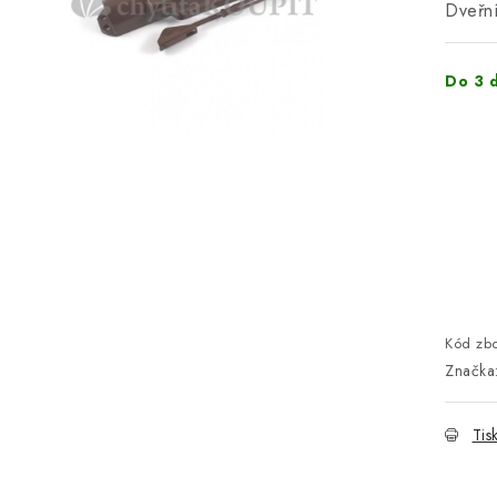
Dveřní
Do 3 
Kód zbo
Značka
Tis