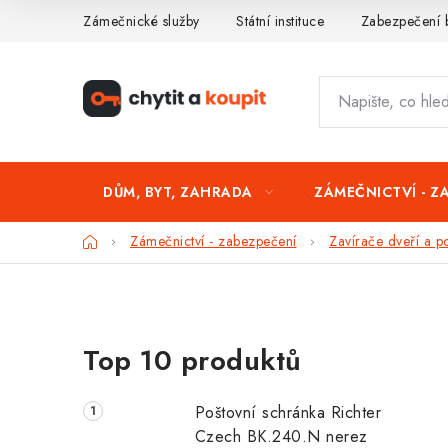
Přejít
Zámečnické služby
Státní instituce
Zabezpečení 
na
obsah
DŮM, BYT, ZAHRADA
ZÁMEČNICTVÍ - Z
Domů
Zámečnictví - zabezpečení
Zavírače dveří a p
P
Top 10 produktů
o
s
Poštovní schránka Richter
t
Czech BK.240.N nerez