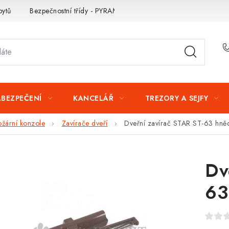
bytů
Bezpečnostní třídy - PYRAMIDA BEZPEČNOSTI
Zabezpe
ABEZPEČENÍ
KANCELÁŘ
TREZORY A SEJFY
ožární konzole
Zavírače dveří
Dveřní zavírač STAR ST-63 hně
Dv
63