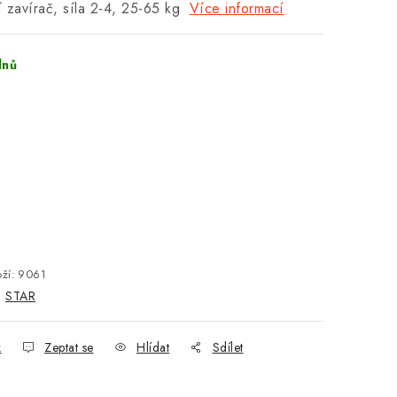
 zavírač, síla 2-4, 25-65 kg
Více informací
dnů
ží:
9061
:
STAR
k
Zeptat se
Hlídat
Sdílet