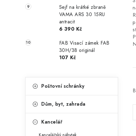
S
Sejf na krátké zbraně
n
VAMA ARS 30 15RU
R
antracit
p
6 390 Kč
s
P
FAB Visací zámek FAB
N
30H/38 originál
107 Kč
K
Přeskočit
Poštovní schránky
kategorie
a
B
t
Dům, byt, zahrada
e
g
Kancelář
o
Kancelářský nábytek