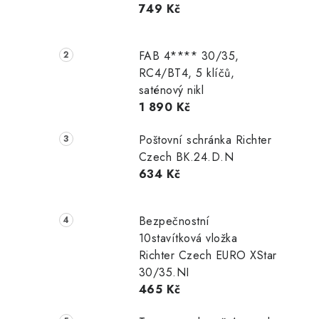
749 Kč
r
a
FAB 4**** 30/35,
n
RC4/BT4, 5 klíčů,
saténový nikl
n
1 890 Kč
í
Poštovní schránka Richter
p
Czech BK.24.D.N
634 Kč
a
n
Bezpečnostní
e
10stavítková vložka
Richter Czech EURO XStar
l
30/35.NI
465 Kč