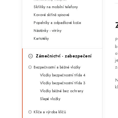
r
Skříňky na mobilní telefony
i
Kovové skříně spisové
e
Popelníky a odpadkové koše
Nástěnky - vitríny
Kartotéky
P
b
o
Zámečnictví - zabezpečení
j
z
Bezpečnostní a běžné vložky
Vložky bezpečnostní třída 4
N
Vložky bezpečnostní třída 3
k
Vložky běžné bez ochrany
Slepé vložky
Klíče a výroba klíčů