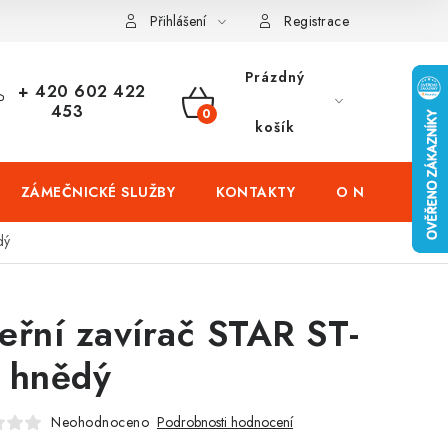
čení domů
Zabezpečení firem (administrativních budov) a tovarníc
Přihlášení
Registrace
Prázdný
+ 420 602 422
453
NÁKUPNÍ
košík
KOŠÍK
ZÁMEČNICKÉ SLUŽBY
KONTAKTY
O NÁS
PR
dý
eřní zavírač STAR ST-
 hnědý
Neohodnoceno
Podrobnosti hodnocení