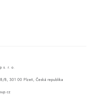
s. r. o.
38/8, 301 00 Plzeň, Česká republika
oup.cz