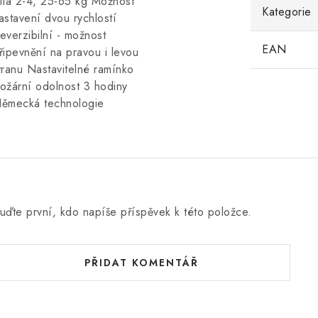
íla 2-4, 25-65 kg Možnost
Kategorie
astavení dvou rychlostí
everzibilní - možnost
EAN
řipevnění na pravou i levou
tranu Nastavitelné ramínko
ožární odolnost 3 hodiny
ěmecká technologie
uďte první, kdo napíše příspěvek k této položce.
PŘIDAT KOMENTÁŘ