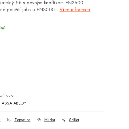
atelný štít s pevným knoflíkem EN3600 -
né použití jako u EN3000.
Více informací
dnů
ží:
6951
:
ASSA ABLOY
k
Zeptat se
Hlídat
Sdílet