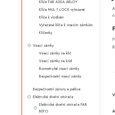
Klíče FAB ASSA ABLOY
A
Klíče MUL-T-LOCK vyřezané
o
Klíče k vložkám
Vyřezané klíče k visacím zámkům
Klíčenky
P
Visací zámky
g
Visací zámky na klíč
Visací zámky na kód
Biometrické visací zámky
Bezpečnostní visací zámky
Bezpečnostní závory a petlice
Elektrické dveřní otvírače
Elektrické dveřní otvírače FAB
BEFO