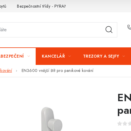
bytů
Bezpečnostní třídy - PYRAMIDA BEZPEČNOSTI
Zabezpe
ABEZPEČENÍ
KANCELÁŘ
TREZORY A SEJFY
 kování
EN3600 vnější štít pro panikové kování
EN
pa