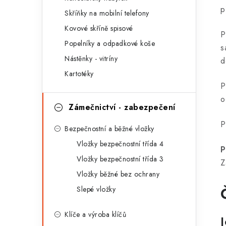
r
p
Skříňky na mobilní telefony
i
Kovové skříně spisové
P
e
Popelníky a odpadkové koše
s
Nástěnky - vitríny
d
Kartotéky
P
o
Zámečnictví - zabezpečení
P
Bezpečnostní a běžné vložky
Vložky bezpečnostní třída 4
P
Vložky bezpečnostní třída 3
Z
Vložky běžné bez ochrany
Slepé vložky
Klíče a výroba klíčů