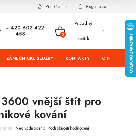
čení domů
Zabezpečení firem (administrativních budov) a tovarníc
Přihlášení
Registrace
Prázdný
+ 420 602 422
453
NÁKUPNÍ
košík
KOŠÍK
ZÁMEČNICKÉ SLUŽBY
KONTAKTY
O NÁS
PR
3600 vnější štít pro
nikové kování
Neohodnoceno
Podrobnosti hodnocení