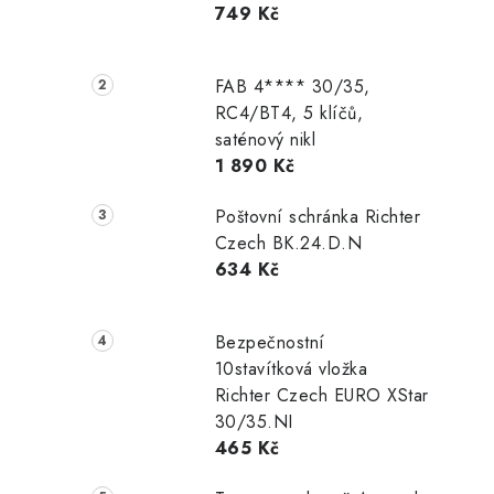
749 Kč
r
a
FAB 4**** 30/35,
n
RC4/BT4, 5 klíčů,
saténový nikl
n
1 890 Kč
í
Poštovní schránka Richter
p
Czech BK.24.D.N
634 Kč
a
n
Bezpečnostní
e
10stavítková vložka
Richter Czech EURO XStar
l
30/35.NI
465 Kč