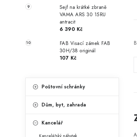
Sejf na krátké zbraně
VAMA ARS 30 15RU
antracit
6 390 Kč
B
FAB Visací zámek FAB
30H/38 originál
107 Kč
K
Přeskočit
Poštovní schránky
kategorie
a
t
Dům, byt, zahrada
e
g
Kancelář
o
A
Kancelářský nábytek