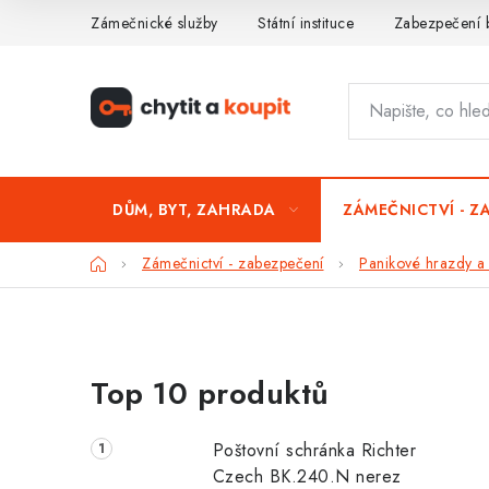
Přejít
Zámečnické služby
Státní instituce
Zabezpečení 
na
obsah
DŮM, BYT, ZAHRADA
ZÁMEČNICTVÍ - Z
Domů
Zámečnictví - zabezpečení
Panikové hrazdy a
P
Top 10 produktů
o
s
Poštovní schránka Richter
t
Czech BK.240.N nerez