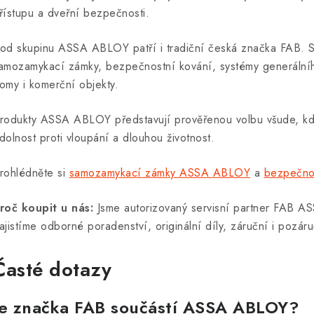
řístupu a dveřní bezpečnosti.
od skupinu ASSA ABLOY patří i tradiční česká značka FAB. So
amozamykací zámky, bezpečnostní kování, systémy generálního 
omy i komerční objekty.
rodukty ASSA ABLOY představují prověřenou volbu všude, kde 
dolnost proti vloupání a dlouhou životnost.
rohlédněte si
samozamykací zámky ASSA ABLOY
a
bezpečno
roč koupit u nás:
Jsme autorizovaný servisní partner FAB A
ajistíme odborné poradenství, originální díly, záruční i pozáru
Časté dotazy
Je značka FAB součástí ASSA ABLOY?