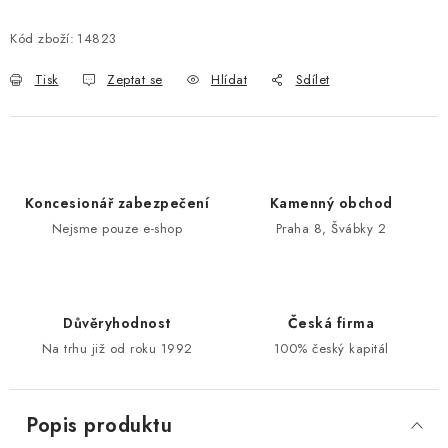
Kód zboží:
14823
POŠTOVNÍ SCHRÁNKY
Tisk
Zeptat se
Hlídat
Sdílet
ZNAČKY
Zámečnické služby
Státní instituce
Zabezpečení bytů
Bezpečnostní třídy - PYRAMIDA BEZPEČNOSTI
Koncesionář zabezpečení
Kamenný obchod
Zabezpečení domů
Nejsme pouze e-shop
Praha 8, Švábky 2
Zabezpečení firem (administrativních budov) a tovarních
komplexů
Obchodní podmínky
Kontakty
O nás
Naše výhody
Bezpečnostní třídy
Důvěryhodnost
Česká firma
Na trhu již od roku 1992
100% český kapitál
Popis produktu