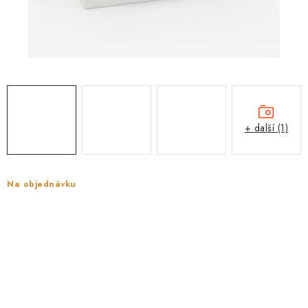
PROTIPOŽÁRNÍ BATERIOVÉ TREZORY NA LITHIOVÉ
BATERIE
MOJE OBJEDNÁVKA
OBCHODNÍ PODMÍNKY
NAŠE VÝHODY
+ další (1)
REFERENCE
Na objednávku
VELKOOBCHOD
STÁTNÍ INSTITUCE
AKTUALITY
ODSTOUPENÍ OD SMLOUVY