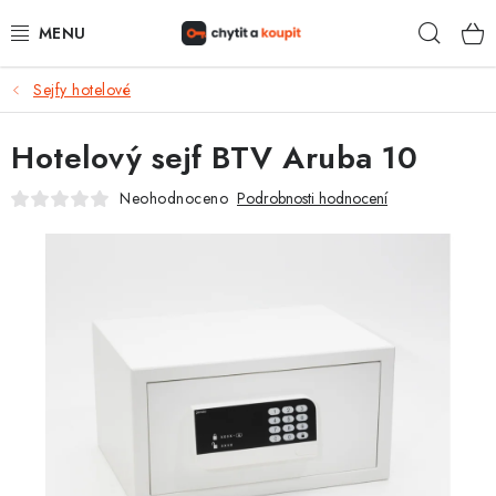
Přejít
Hleda
na
obsah
Sejfy hotelové
DŮM, BYT, ZAHRADA
Hotelový sejf BTV Aruba 10
ZÁMEČNICTVÍ - ZABEZPEČENÍ
Neohodnoceno
Podrobnosti hodnocení
KANCELÁŘ
TREZORY A SEJFY
ZÁMEČNICKÉ SLUŽBY
KONTAKTY
O NÁS