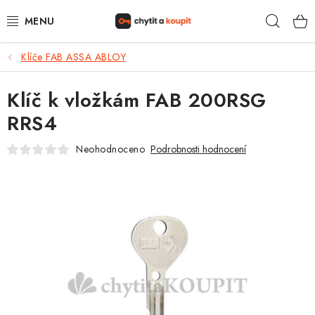
Přejít
Hleda
na
obsah
Klíče FAB ASSA ABLOY
DŮM, BYT, ZAHRADA
Klíč k vložkám FAB 200RSG
ZÁMEČNICTVÍ - ZABEZPEČENÍ
RRS4
KANCELÁŘ
Neohodnoceno
Podrobnosti hodnocení
TREZORY A SEJFY
ZÁMEČNICKÉ SLUŽBY
KONTAKTY
O NÁS