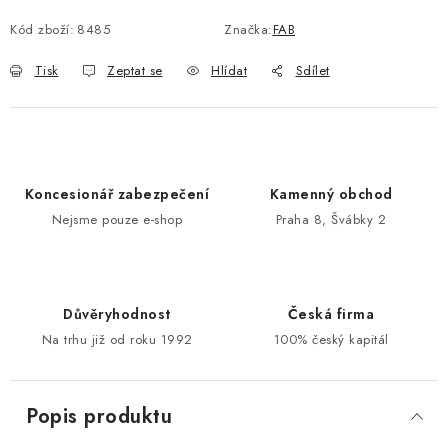
Kód zboží:
8485
Značka:
FAB
POŠTOVNÍ SCHRÁNKY
Tisk
Zeptat se
Hlídat
Sdílet
ZNAČKY
Zámečnické služby
Státní instituce
Zabezpečení bytů
Bezpečnostní třídy - PYRAMIDA BEZPEČNOSTI
Koncesionář zabezpečení
Kamenný obchod
Zabezpečení domů
Nejsme pouze e-shop
Praha 8, Švábky 2
Zabezpečení firem (administrativních budov) a tovarních
komplexů
Obchodní podmínky
Kontakty
O nás
Naše výhody
Důvěryhodnost
Česká firma
Bezpečnostní třídy
Na trhu již od roku 1992
100% český kapitál
Popis produktu