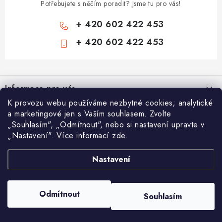
Potřebujete s něčím poradit? Jsme tu pro vás!
+ 420 602 422 453
+ 420 602 422 453
Z
á
Informace pro vás
p
K provozu webu používáme nezbytné cookies; analytické
a
Zámečnické služby
Nákupní košík
a marketingové jen s Vaším souhlasem. Zvolte
t
„Souhlasím", „Odmítnout", nebo si nastavení upravte v
Státní instituce
í
„Nastavení". Více informací zde.
Vyhledávání
0
KS /
0 KČ
Zabezpečení bytů
Nastavení
AAA Trezory
VA & MA, s.r.o.
Bezpečnostní třídy - PYRAMIDA BEZPEČNOSTI
HLEDAT
Zabezpečení domů
Copyright 2026
Chytit a koupit
. Všechna práva vyhrazena.
Upravit nastavení
Odmítnout
Souhlasím
cookies
Zabezpečení firem (administrativních budov) a tovarních komplexů
Vytvořil Shoptet
Obchodní podmínky