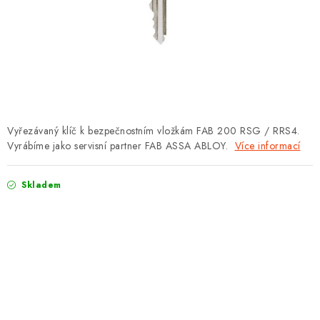
PROTIPOŽÁRNÍ BATERIOVÉ TREZORY NA LITHIOVÉ
BATERIE
MOJE OBJEDNÁVKA
OBCHODNÍ PODMÍNKY
NAŠE VÝHODY
Vyřezávaný klíč k bezpečnostním vložkám FAB 200 RSG / RRS4.
Vyrábíme jako servisní partner FAB ASSA ABLOY.
Více informací
REFERENCE
Skladem
VELKOOBCHOD
STÁTNÍ INSTITUCE
AKTUALITY
ODSTOUPENÍ OD SMLOUVY