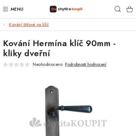
Přejít
Hleda
na
obsah
Kování štítové na klíč
DŮM, BYT, ZAHRADA
Kování Hermína klíč 90mm -
ZÁMEČNICTVÍ - ZABEZPEČENÍ
kliky dveřní
KANCELÁŘ
Neohodnoceno
Podrobnosti hodnocení
TREZORY A SEJFY
ZÁMEČNICKÉ SLUŽBY
KONTAKTY
O NÁS