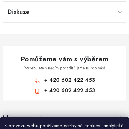
Diskuze
Pomůžeme vám s výběrem
Potřebujete s něčím poradit? Jsme tu pro vás!
+ 420 602 422 453
+ 420 602 422 453
Z
á
Informace pro vás
p
K provozu webu používáme nezbytné cookies; analytické
a
Zámečnické služby