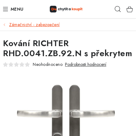
Přejít
Hleda
na
obsah
Zámečnictví - zabezpečení
DŮM, BYT, ZAHRADA
Kování RICHTER
ZÁMEČNICTVÍ - ZABEZPEČENÍ
RHD.0041.ZB.92.N s překrytem
KANCELÁŘ
Neohodnoceno
Podrobnosti hodnocení
TREZORY A SEJFY
ZÁMEČNICKÉ SLUŽBY
KONTAKTY
O NÁS