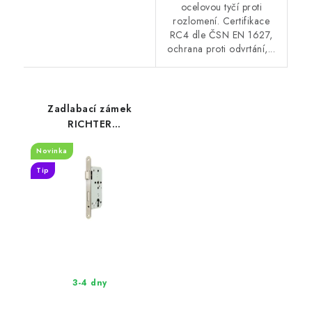
ocelovou tyčí proti
rozlomení. Certifikace
RC4 dle ČSN EN 1627,
ochrana proti odvrtání,...
Zadlabací zámek
RICHTER
EN.304.PZ.72.55.20.PL
Novinka
pro cylindrickou vložku
Tip
3-4 dny