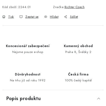
Kód zboží:
2244.01
Značka:
Richter Czech
POŠTOVNÍ SCHRÁNKY
Tisk
Zeptat se
Hlídat
Sdílet
ZNAČKY
Zámečnické služby
Státní instituce
Zabezpečení bytů
Bezpečnostní třídy - PYRAMIDA BEZPEČNOSTI
Koncesionář zabezpečení
Kamenný obchod
Zabezpečení domů
Nejsme pouze e-shop
Praha 8, Švábky 2
Zabezpečení firem (administrativních budov) a tovarních
komplexů
Obchodní podmínky
Kontakty
O nás
Naše výhody
Důvěryhodnost
Česká firma
Bezpečnostní třídy
Na trhu již od roku 1992
100% český kapitál
Popis produktu