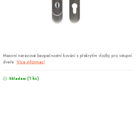
PROTIPOŽÁRNÍ BATERIOVÉ TREZORY NA LITHIOVÉ
BATERIE
MOJE OBJEDNÁVKA
OBCHODNÍ PODMÍNKY
NAŠE VÝHODY
Masivní nerezové bezpečnostní kování s překrytím vložky pro vstupní
dveře
Více informací
REFERENCE
(1 ks)
Skladem
VELKOOBCHOD
STÁTNÍ INSTITUCE
AKTUALITY
ODSTOUPENÍ OD SMLOUVY