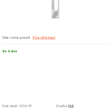
PROTIPOŽÁRNÍ BATERIOVÉ TREZORY NA LITHIOVÉ
BATERIE
MOJE OBJEDNÁVKA
OBCHODNÍ PODMÍNKY
lišta rovná pozink
Více informací
NAŠE VÝHODY
Do 3 dnů
REFERENCE
VELKOOBCHOD
STÁTNÍ INSTITUCE
AKTUALITY
Kód zboží:
3216.01
Značka:
FAB
ODSTOUPENÍ OD SMLOUVY