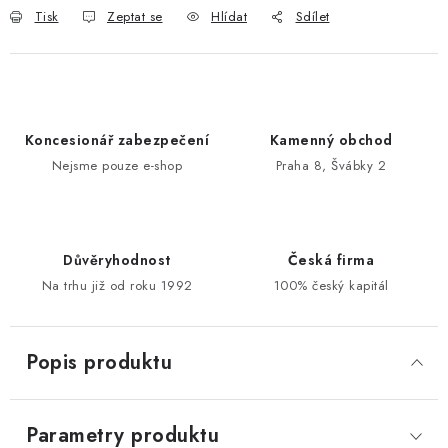
Tisk
Zeptat se
Hlídat
Sdílet
POŠTOVNÍ SCHRÁNKY
ZNAČKY
Koncesionář zabezpečení
Kamenný obchod
Zámečnické služby
Státní instituce
Zabezpečení bytů
Nejsme pouze e-shop
Praha 8, Švábky 2
Bezpečnostní třídy - PYRAMIDA BEZPEČNOSTI
Zabezpečení domů
Zabezpečení firem (administrativních budov) a tovarních
komplexů
Důvěryhodnost
Česká firma
Na trhu již od roku 1992
100% český kapitál
Obchodní podmínky
Kontakty
O nás
Naše výhody
Bezpečnostní třídy
Popis produktu
Parametry produktu