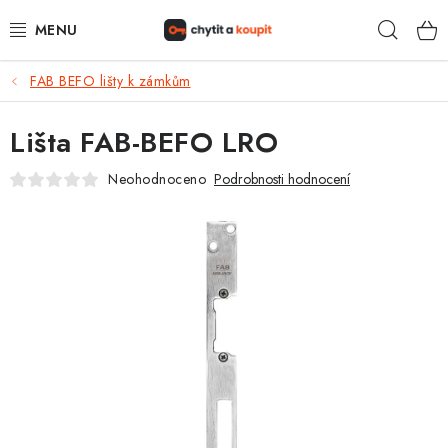
Přejít
Hleda
na
obsah
FAB BEFO lišty k zámkům
DŮM, BYT, ZAHRADA
Lišta FAB-BEFO LRO
ZÁMEČNICTVÍ - ZABEZPEČENÍ
Neohodnoceno
Podrobnosti hodnocení
KANCELÁŘ
TREZORY A SEJFY
ZÁMEČNICKÉ SLUŽBY
KONTAKTY
O NÁS