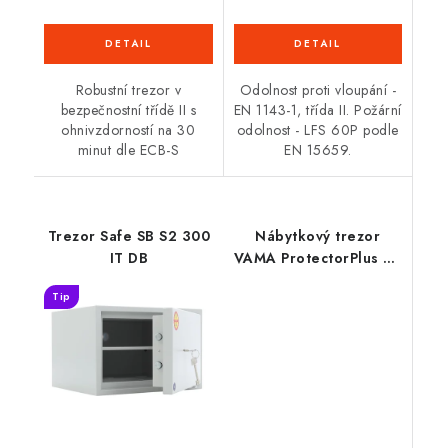
Robustní trezor v
Odolnost proti vloupání -
bezpečnostní třídě II s
EN 1143-1, třída II. Požární
ohnivzdorností na 30
odolnost - LFS 60P podle
minut dle ECB-S
EN 15659.
Trezor Safe SB S2 300
Nábytkový trezor
IT DB
VAMA ProtectorPlus 65
EL 2BT
Tip