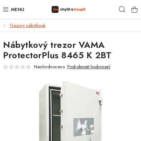
Přejít
Hleda
na
obsah
Trezory nábytkové
DŮM, BYT, ZAHRADA
Nábytkový trezor VAMA
ZÁMEČNICTVÍ - ZABEZPEČENÍ
ProtectorPlus 8465 K 2BT
KANCELÁŘ
Neohodnoceno
Podrobnosti hodnocení
TREZORY A SEJFY
ZÁMEČNICKÉ SLUŽBY
KONTAKTY
O NÁS