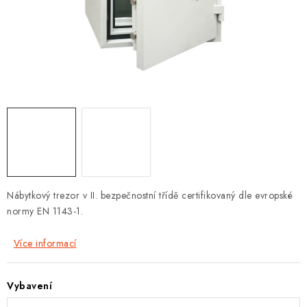
PROTIPOŽÁRNÍ BATERIOVÉ TREZORY NA LITHIOVÉ
BATERIE
MOJE OBJEDNÁVKA
OBCHODNÍ PODMÍNKY
NAŠE VÝHODY
REFERENCE
VELKOOBCHOD
Nábytkový trezor v II. bezpečnostní třídě certifikovaný dle evropské
normy EN 1143-1.
STÁTNÍ INSTITUCE
Více informací
AKTUALITY
Vybavení
ODSTOUPENÍ OD SMLOUVY