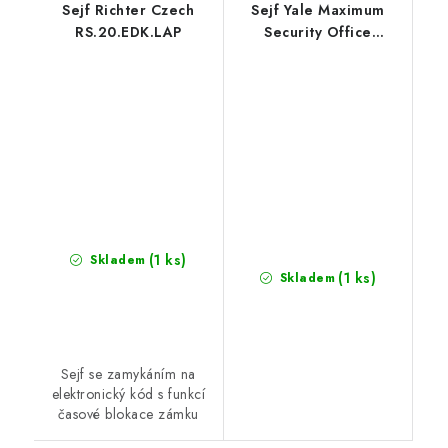
Sejf Richter Czech
Sejf Yale Maximum
RS.20.EDK.LAP
Security Office
YSEM/400/EG1
(1 ks)
Skladem
(1 ks)
Skladem
Sejf se zamykáním na
elektronický kód s funkcí
časové blokace zámku