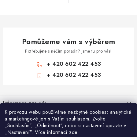
Pomůžeme vám s výběrem
Potřebujete s něčím poradit? Jsme tu pro vás!
+ 420 602 422 453
+ 420 602 422 453
Z
á
Informace pro vás
p
K provozu webu používáme nezbytné cookies; analytické
a
Zámečnické služby
a marketingové jen s Vaším souhlasem. Zvolte
Nákupní košík
t
„Souhlasím", „Odmítnout", nebo si nastavení upravte v
Státní instituce
í
„Nastavení". Více informací zde.
Vyhledávání
0
KS /
0 KČ