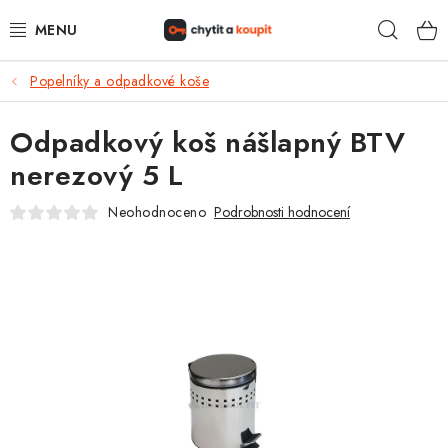
Přejít
Hleda
na
obsah
Popelníky a odpadkové koše
DŮM, BYT, ZAHRADA
Odpadkový koš nášlapný BTV
ZÁMEČNICTVÍ - ZABEZPEČENÍ
nerezový 5 L
KANCELÁŘ
Neohodnoceno
Podrobnosti hodnocení
TREZORY A SEJFY
ZÁMEČNICKÉ SLUŽBY
KONTAKTY
O NÁS