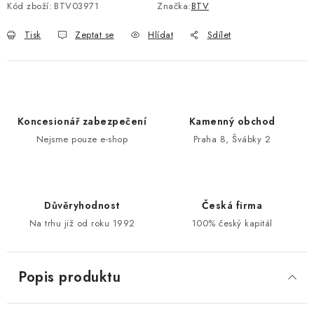
Kód zboží:
BTV03971
Značka:
BTV
POŠTOVNÍ SCHRÁNKY
Tisk
Zeptat se
Hlídat
Sdílet
ZNAČKY
Zámečnické služby
Státní instituce
Zabezpečení bytů
Koncesionář zabezpečení
Kamenný obchod
Bezpečnostní třídy - PYRAMIDA BEZPEČNOSTI
Nejsme pouze e-shop
Praha 8, Švábky 2
Zabezpečení domů
Zabezpečení firem (administrativních budov) a tovarních
komplexů
Obchodní podmínky
Kontakty
O nás
Naše výhody
Důvěryhodnost
Česká firma
Na trhu již od roku 1992
100% český kapitál
Bezpečnostní třídy
Popis produktu