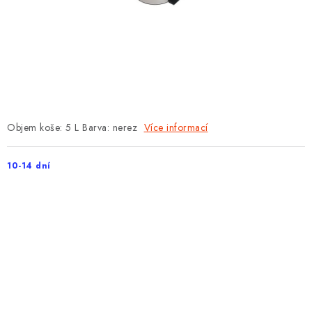
PROTIPOŽÁRNÍ BATERIOVÉ TREZORY NA LITHIOVÉ
BATERIE
MOJE OBJEDNÁVKA
OBCHODNÍ PODMÍNKY
NAŠE VÝHODY
Objem koše: 5 L Barva: nerez
Více informací
REFERENCE
10-14 dní
VELKOOBCHOD
STÁTNÍ INSTITUCE
AKTUALITY
ODSTOUPENÍ OD SMLOUVY