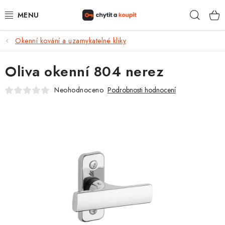
Přejít
Hleda
na
obsah
Okenní kování a uzamykatelné kliky
DŮM, BYT, ZAHRADA
Oliva okenní 804 nerez
ZÁMEČNICTVÍ - ZABEZPEČENÍ
Neohodnoceno
Podrobnosti hodnocení
KANCELÁŘ
TREZORY A SEJFY
ZÁMEČNICKÉ SLUŽBY
KONTAKTY
O NÁS