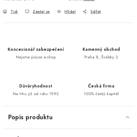
Tisk
Zeptat se
Hlídat
Sdílet
POŠTOVNÍ SCHRÁNKY
ZNAČKY
Zámečnické služby
Státní instituce
Zabezpečení bytů
Koncesionář zabezpečení
Kamenný obchod
Bezpečnostní třídy - PYRAMIDA BEZPEČNOSTI
Nejsme pouze e-shop
Praha 8, Švábky 2
Zabezpečení domů
Zabezpečení firem (administrativních budov) a tovarních
komplexů
Důvěryhodnost
Česká firma
Obchodní podmínky
Kontakty
O nás
Naše výhody
Na trhu již od roku 1992
100% český kapitál
Bezpečnostní třídy
Popis produktu