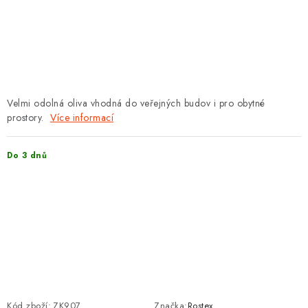
PROTIPOŽÁRNÍ BATERIOVÉ TREZORY NA LITHIOVÉ
BATERIE
MOJE OBJEDNÁVKA
OBCHODNÍ PODMÍNKY
Velmi odolná oliva vhodná do veřejných budov i pro obytné
prostory.
Více informací
NAŠE VÝHODY
Do 3 dnů
REFERENCE
VELKOOBCHOD
STÁTNÍ INSTITUCE
AKTUALITY
ODSTOUPENÍ OD SMLOUVY
Kód zboží:
ZK907
Značka:
Rostex