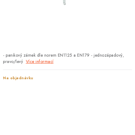
PROTIPOŽÁRNÍ BATERIOVÉ TREZORY NA LITHIOVÉ
BATERIE
MOJE OBJEDNÁVKA
OBCHODNÍ PODMÍNKY
NAŠE VÝHODY
- panikový zámek dle norem EN1125 a EN179 - jednozápadový,
pravo/levý
Více informací
REFERENCE
Na objednávku
VELKOOBCHOD
STÁTNÍ INSTITUCE
AKTUALITY
ODSTOUPENÍ OD SMLOUVY