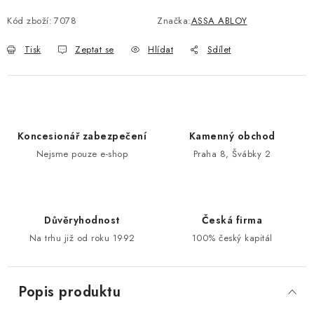
Kód zboží:
7078
Značka:
ASSA ABLOY
POŠTOVNÍ SCHRÁNKY
Tisk
Zeptat se
Hlídat
Sdílet
ZNAČKY
Zámečnické služby
Státní instituce
Zabezpečení bytů
Bezpečnostní třídy - PYRAMIDA BEZPEČNOSTI
Koncesionář zabezpečení
Kamenný obchod
Zabezpečení domů
Nejsme pouze e-shop
Praha 8, Švábky 2
Zabezpečení firem (administrativních budov) a tovarních
komplexů
Obchodní podmínky
Kontakty
O nás
Naše výhody
Důvěryhodnost
Česká firma
Bezpečnostní třídy
Na trhu již od roku 1992
100% český kapitál
Popis produktu