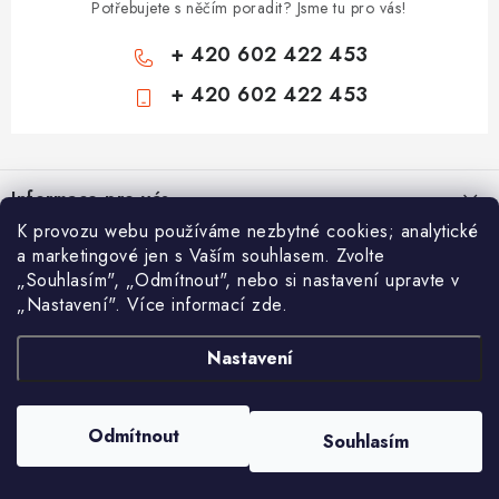
Potřebujete s něčím poradit? Jsme tu pro vás!
+ 420 602 422 453
+ 420 602 422 453
Z
á
Informace pro vás
p
K provozu webu používáme nezbytné cookies; analytické
a
Zámečnické služby
Nákupní košík
a marketingové jen s Vaším souhlasem. Zvolte
t
„Souhlasím", „Odmítnout", nebo si nastavení upravte v
Státní instituce
í
„Nastavení". Více informací zde.
Vyhledávání
0
KS /
0 KČ
Zabezpečení bytů
Nastavení
AAA Trezory
VA & MA, s.r.o.
Bezpečnostní třídy - PYRAMIDA BEZPEČNOSTI
HLEDAT
Zabezpečení domů
Copyright 2026
Chytit a koupit
. Všechna práva vyhrazena.
Upravit nastavení
Odmítnout
Souhlasím
cookies
Zabezpečení firem (administrativních budov) a tovarních komplexů
Vytvořil Shoptet
Obchodní podmínky