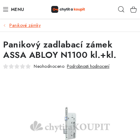
Přejít
Hleda
na
obsah
Panikové zámky
DŮM, BYT, ZAHRADA
Panikový zadlabací zámek
ZÁMEČNICTVÍ - ZABEZPEČENÍ
ASSA ABLOY N1100 kl.+kl.
KANCELÁŘ
Neohodnoceno
Podrobnosti hodnocení
TREZORY A SEJFY
ZÁMEČNICKÉ SLUŽBY
KONTAKTY
O NÁS