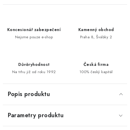
POŠTOVNÍ SCHRÁNKY
ZNAČKY
Koncesionář zabezpečení
Kamenný obchod
Nejsme pouze e-shop
Praha 8, Švábky 2
Zámečnické služby
Státní instituce
Zabezpečení bytů
Bezpečnostní třídy - PYRAMIDA BEZPEČNOSTI
Zabezpečení domů
Důvěryhodnost
Česká firma
Zabezpečení firem (administrativních budov) a tovarních
Na trhu již od roku 1992
100% český kapitál
komplexů
Obchodní podmínky
Kontakty
O nás
Naše výhody
Popis produktu
Bezpečnostní třídy
Parametry produktu