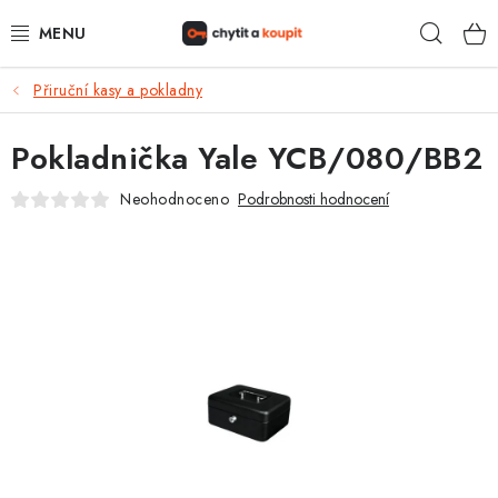
Přejít
Hleda
na
obsah
Přiruční kasy a pokladny
DŮM, BYT, ZAHRADA
Pokladnička Yale YCB/080/BB2
ZÁMEČNICTVÍ - ZABEZPEČENÍ
Neohodnoceno
Podrobnosti hodnocení
KANCELÁŘ
TREZORY A SEJFY
ZÁMEČNICKÉ SLUŽBY
KONTAKTY
O NÁS