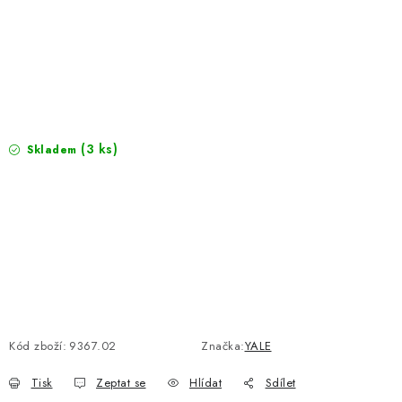
PROTIPOŽÁRNÍ BATERIOVÉ TREZORY NA LITHIOVÉ
BATERIE
MOJE OBJEDNÁVKA
OBCHODNÍ PODMÍNKY
(3 ks)
Skladem
NAŠE VÝHODY
REFERENCE
VELKOOBCHOD
STÁTNÍ INSTITUCE
AKTUALITY
Kód zboží:
9367.02
Značka:
YALE
Tisk
Zeptat se
Hlídat
Sdílet
ODSTOUPENÍ OD SMLOUVY