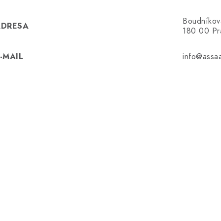
Boudníkova
ADRESA
180 00 Pr
-MAIL
info@assaa