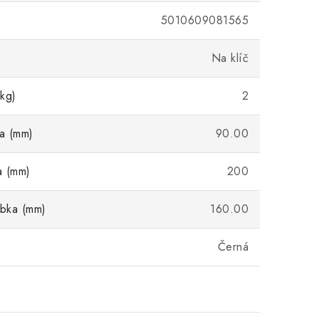
5010609081565
Na klíč
kg)
2
ka (mm)
90.00
a (mm)
200
ubka (mm)
160.00
Černá