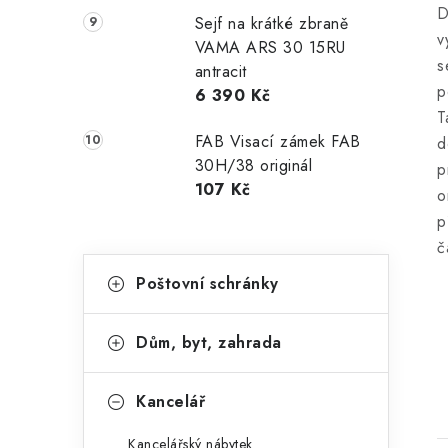
D
Sejf na krátké zbraně
v
VAMA ARS 30 15RU
s
antracit
p
6 390 Kč
T
FAB Visací zámek FAB
d
30H/38 originál
p
107 Kč
o
p
č
K
Přeskočit
Poštovní schránky
kategorie
a
t
Dům, byt, zahrada
e
g
Kancelář
o
Kancelářský nábytek