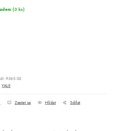
ladem
(3 ks)
ží:
9365.02
:
YALE
k
Zeptat se
Hlídat
Sdílet