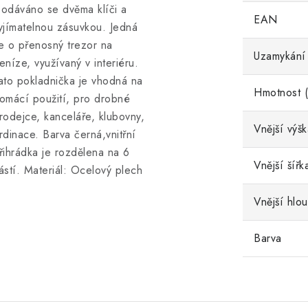
odáváno se dvěma klíči a
EAN
yjímatelnou zásuvkou. Jedná
e o přenosný trezor na
Uzamykání
eníze, využívaný v interiéru.
ato pokladnička je vhodná na
Hmotnost (
omácí použití, pro drobné
rodejce, kanceláře, klubovny,
Vnější výš
rdinace. Barva černá,vnitřní
řihrádka je rozdělena na 6
Vnější šířk
ástí. Materiál: Ocelový plech
Vnější hlo
Barva