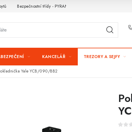
bytů
Bezpečnostní třídy - PYRAMIDA BEZPEČNOSTI
Zabezpe
ABEZPEČENÍ
KANCELÁŘ
TREZORY A SEJFY
okladnička Yale YCB/090/BB2
Po
YC