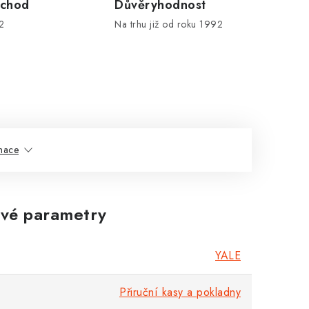
chod
Důvěryhodnost
2
Na trhu již od roku 1992
rmace
vé parametry
YALE
Přiruční kasy a pokladny