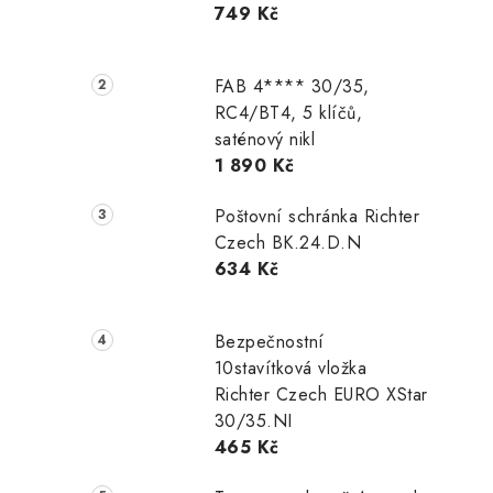
749 Kč
r
a
FAB 4**** 30/35,
n
RC4/BT4, 5 klíčů,
saténový nikl
n
1 890 Kč
í
Poštovní schránka Richter
p
Czech BK.24.D.N
634 Kč
a
n
Bezpečnostní
e
10stavítková vložka
Richter Czech EURO XStar
l
30/35.NI
465 Kč