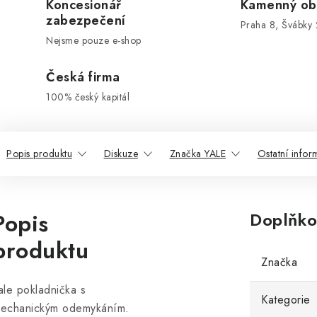
Koncesionář
Kamenný ob
zabezpečení
Praha 8, Švábky 
Nejsme pouze e-shop
Česká firma
100% český kapitál
Popis produktu
Diskuze
Značka YALE
Ostatní info
Popis
Doplňko
produktu
Značka
ale pokladnička s
Kategorie
echanickým odemykáním.