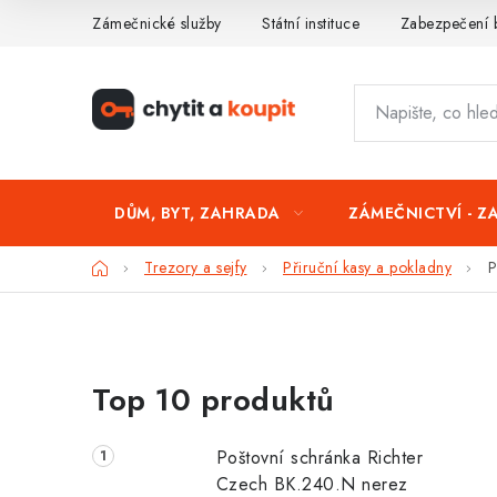
Přejít
Zámečnické služby
Státní instituce
Zabezpečení 
na
obsah
DŮM, BYT, ZAHRADA
ZÁMEČNICTVÍ - Z
Domů
Trezory a sejfy
Přiruční kasy a pokladny
P
P
Top 10 produktů
o
s
Poštovní schránka Richter
t
Czech BK.240.N nerez