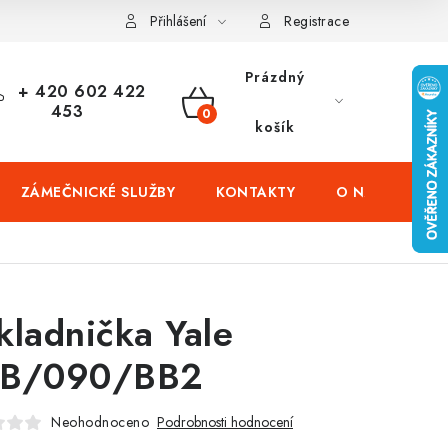
čení domů
Zabezpečení firem (administrativních budov) a tovarníc
Přihlášení
Registrace
Prázdný
+ 420 602 422
453
NÁKUPNÍ
košík
KOŠÍK
ZÁMEČNICKÉ SLUŽBY
KONTAKTY
O NÁS
PR
kladnička Yale
B/090/BB2
Neohodnoceno
Podrobnosti hodnocení