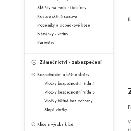
r
Skříňky na mobilní telefony
i
Kovové skříně spisové
B
e
Popelníky a odpadkové koše
Nástěnky - vitríny
Kartotéky
Zámečnictví - zabezpečení
Bezpečnostní a běžné vložky
Vložky bezpečnostní třída 4
Vložky bezpečnostní třída 3
Vložky běžné bez ochrany
F
Slepé vložky
V
Klíče a výroba klíčů
ř