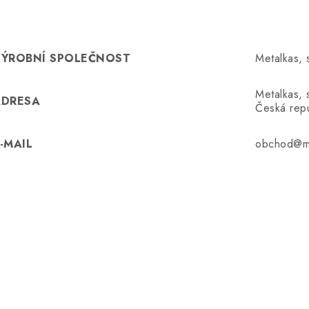
VÝROBNÍ SPOLEČNOST
Metalkas, s
Metalkas, 
ADRESA
Česká repu
-MAIL
obchod@me