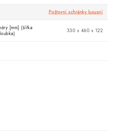
Poštovní schránky luxusní
měry [mm] (šířka
330 x 460 x 122
hloubka)