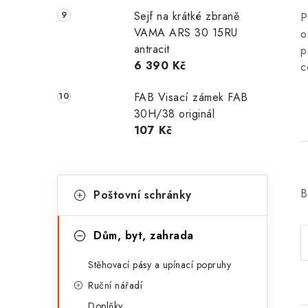
Sejf na krátké zbraně
P
VAMA ARS 30 15RU
o
antracit
p
6 390 Kč
c
FAB Visací zámek FAB
30H/38 originál
107 Kč
K
Přeskočit
B
Poštovní schránky
kategorie
a
t
Dům, byt, zahrada
e
Stěhovací pásy a upínací popruhy
g
Ruční nářadí
o
Doplňky