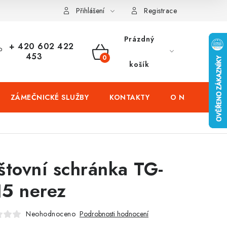
čení domů
Zabezpečení firem (administrativních budov) a tovarníc
Přihlášení
Registrace
Prázdný
+ 420 602 422
453
NÁKUPNÍ
košík
KOŠÍK
ZÁMEČNICKÉ SLUŽBY
KONTAKTY
O NÁS
PR
štovní schránka TG-
5 nerez
Neohodnoceno
Podrobnosti hodnocení