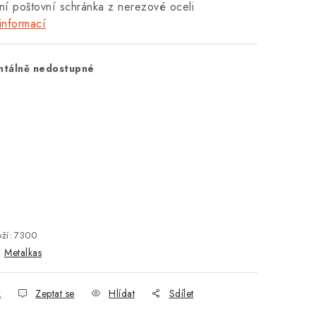
í poštovní schránka z nerezové oceli
informací
tálně nedostupné
ží:
7300
:
Metalkas
k
Zeptat se
Hlídat
Sdílet