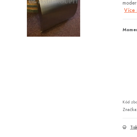
modern
Více 
Momen
Kód zbo
Značka
Tis