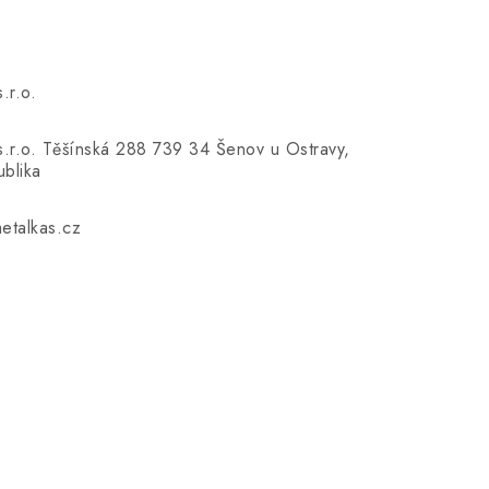
.r.o.
s.r.o. Těšínská 288 739 34 Šenov u Ostravy,
blika
talkas.cz