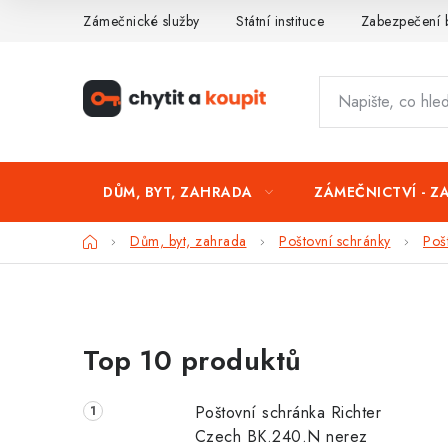
Přejít
Zámečnické služby
Státní instituce
Zabezpečení 
na
obsah
DŮM, BYT, ZAHRADA
ZÁMEČNICTVÍ - Z
Domů
Dům, byt, zahrada
Poštovní schránky
Poš
P
Top 10 produktů
o
s
Poštovní schránka Richter
t
Czech BK.240.N nerez