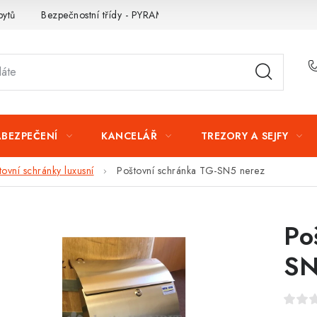
bytů
Bezpečnostní třídy - PYRAMIDA BEZPEČNOSTI
Zabezpe
ABEZPEČENÍ
KANCELÁŘ
TREZORY A SEJFY
tovní schránky luxusní
Poštovní schránka TG-SN5 nerez
Po
SN