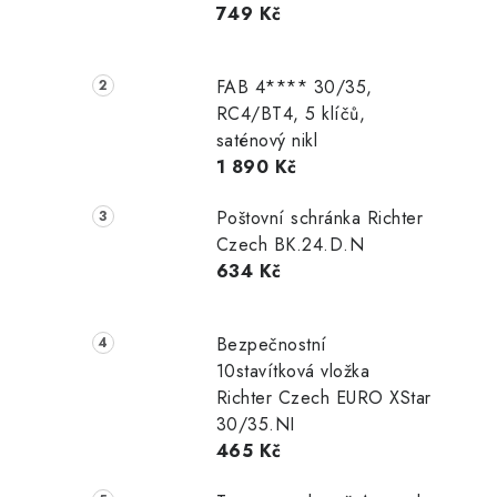
749 Kč
r
a
FAB 4**** 30/35,
n
RC4/BT4, 5 klíčů,
saténový nikl
n
1 890 Kč
í
Poštovní schránka Richter
p
Czech BK.24.D.N
634 Kč
a
n
Bezpečnostní
e
10stavítková vložka
Richter Czech EURO XStar
l
30/35.NI
465 Kč