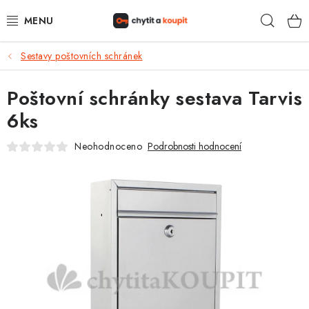
Přejít
Hleda
na
obsah
Sestavy poštovních schránek
DŮM, BYT, ZAHRADA
Poštovní schránky sestava Tarvis
ZÁMEČNICTVÍ - ZABEZPEČENÍ
6ks
KANCELÁŘ
Neohodnoceno
Podrobnosti hodnocení
TREZORY A SEJFY
ZÁMEČNICKÉ SLUŽBY
KONTAKTY
O NÁS