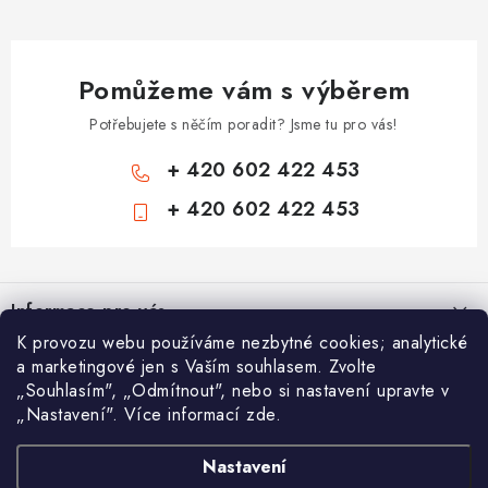
Pomůžeme vám s výběrem
Potřebujete s něčím poradit? Jsme tu pro vás!
+ 420 602 422 453
+ 420 602 422 453
Z
á
Informace pro vás
p
K provozu webu používáme nezbytné cookies; analytické
a
Zámečnické služby
Nákupní košík
a marketingové jen s Vaším souhlasem. Zvolte
t
„Souhlasím", „Odmítnout", nebo si nastavení upravte v
Státní instituce
í
„Nastavení". Více informací zde.
Vyhledávání
0
KS /
0 KČ
Zabezpečení bytů
Nastavení
AAA Trezory
VA & MA, s.r.o.
Bezpečnostní třídy - PYRAMIDA BEZPEČNOSTI
HLEDAT