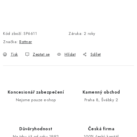
POŠTOVNÍ SCHRÁNKY
ZNAČKY
Kód zboží:
SP6611
Záruka
:
2 roky
Značka:
Rottner
Zámečnické služby
Státní instituce
Zabezpečení bytů
Tisk
Zeptat se
Hlídat
Sdílet
Bezpečnostní třídy - PYRAMIDA BEZPEČNOSTI
Zabezpečení domů
Zabezpečení firem (administrativních budov) a tovarních
komplexů
Obchodní podmínky
Kontakty
O nás
Naše výhody
Koncesionář zabezpečení
Kamenný obchod
Bezpečnostní třídy
Nejsme pouze e-shop
Praha 8, Švábky 2
Důvěryhodnost
Česká firma
Na trhu již od roku 1992
100% český kapitál