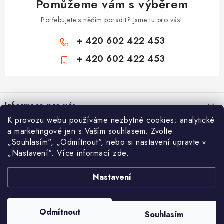
Pomůžeme vám s výběrem
Potřebujete s něčím poradit? Jsme tu pro vás!
+ 420 602 422 453
+ 420 602 422 453
Z
á
Informace pro vás
p
K provozu webu používáme nezbytné cookies; analytické
a
Zámečnické služby
Nákupní košík
a marketingové jen s Vaším souhlasem. Zvolte
t
„Souhlasím", „Odmítnout", nebo si nastavení upravte v
Státní instituce
í
„Nastavení". Více informací zde.
Vyhledávání
0
KS /
0 KČ
Zabezpečení bytů
Nastavení
AAA Trezory
VA & MA, s.r.o.
Bezpečnostní třídy - PYRAMIDA BEZPEČNOSTI
HLEDAT
Zabezpečení domů
Copyright 2026
Chytit a koupit
. Všechna práva vyhrazena.
Upravit nastavení
Odmítnout
Souhlasím
cookies
Zabezpečení firem (administrativních budov) a tovarních komplexů