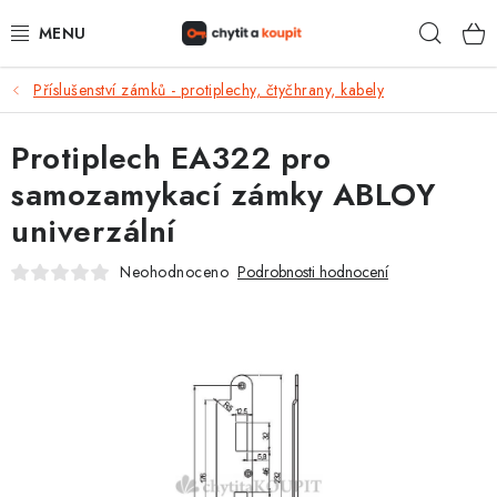
Přejít
Hleda
na
obsah
Příslušenství zámků - protiplechy, čtyčhrany, kabely
DŮM, BYT, ZAHRADA
Protiplech EA322 pro
ZÁMEČNICTVÍ - ZABEZPEČENÍ
samozamykací zámky ABLOY
KANCELÁŘ
univerzální
TREZORY A SEJFY
Neohodnoceno
Podrobnosti hodnocení
ZÁMEČNICKÉ SLUŽBY
KONTAKTY
O NÁS