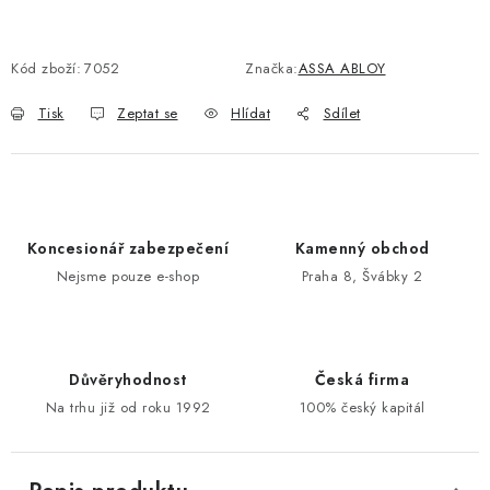
POŠTOVNÍ SCHRÁNKY
Kód zboží:
7052
Značka:
ASSA ABLOY
ZNAČKY
Tisk
Zeptat se
Hlídat
Sdílet
Zámečnické služby
Státní instituce
Zabezpečení bytů
Bezpečnostní třídy - PYRAMIDA BEZPEČNOSTI
Zabezpečení domů
Koncesionář zabezpečení
Kamenný obchod
Zabezpečení firem (administrativních budov) a tovarních
Nejsme pouze e-shop
Praha 8, Švábky 2
komplexů
Obchodní podmínky
Kontakty
O nás
Naše výhody
Bezpečnostní třídy
Důvěryhodnost
Česká firma
Na trhu již od roku 1992
100% český kapitál