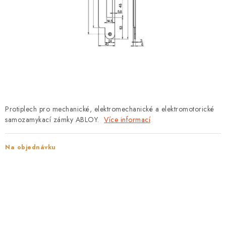
PROTIPOŽÁRNÍ BATERIOVÉ TREZORY NA LITHIOVÉ
BATERIE
MOJE OBJEDNÁVKA
OBCHODNÍ PODMÍNKY
NAŠE VÝHODY
Protiplech pro mechanické, elektromechanické a elektromotorické
REFERENCE
samozamykací zámky ABLOY.
Více informací
VELKOOBCHOD
Na objednávku
STÁTNÍ INSTITUCE
AKTUALITY
ODSTOUPENÍ OD SMLOUVY