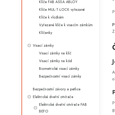
Klíče FAB ASSA ABLOY
Klíče MUL-T-LOCK vyřezané
P
Klíče k vložkám
P
Vyřezané klíče k visacím zámkům
Z
Klíčenky
Visací zámky
Visací zámky na klíč
Visací zámky na kód
Biometrické visací zámky
A
Bezpečnostní visací zámky
o
Bezpečnostní závory a petlice
Elektrické dveřní otvírače
P
Elektrické dveřní otvírače FAB
g
BEFO