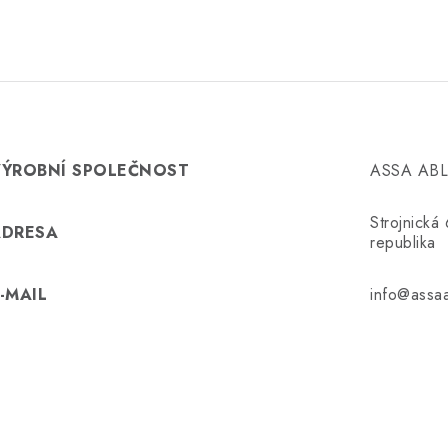
VÝROBNÍ SPOLEČNOST
ASSA ABLO
Strojnick
ADRESA
republika
-MAIL
info@assaa