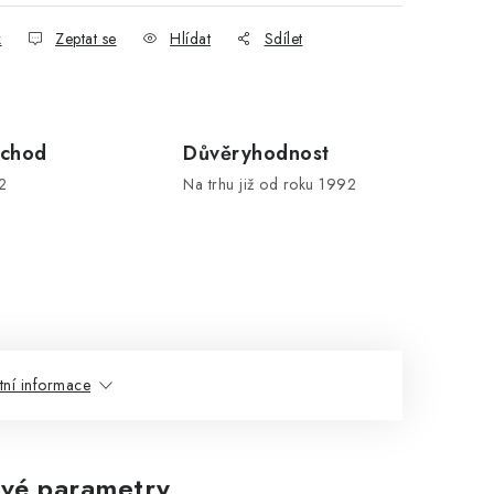
k
Zeptat se
Hlídat
Sdílet
chod
Důvěryhodnost
2
Na trhu již od roku 1992
tní informace
vé parametry