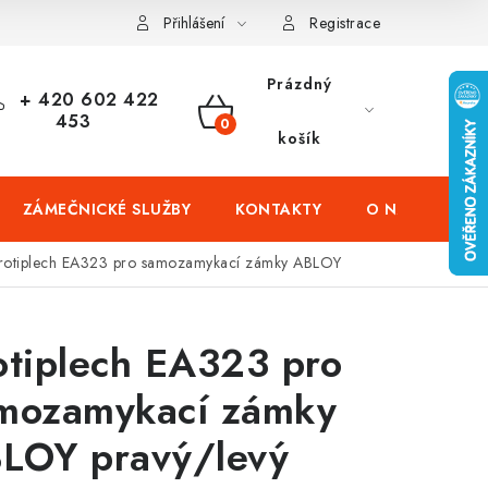
čení domů
Zabezpečení firem (administrativních budov) a tovarníc
Přihlášení
Registrace
Prázdný
+ 420 602 422
453
NÁKUPNÍ
košík
KOŠÍK
ZÁMEČNICKÉ SLUŽBY
KONTAKTY
O NÁS
PR
rotiplech EA323 pro samozamykací zámky ABLOY
otiplech EA323 pro
mozamykací zámky
LOY pravý/levý