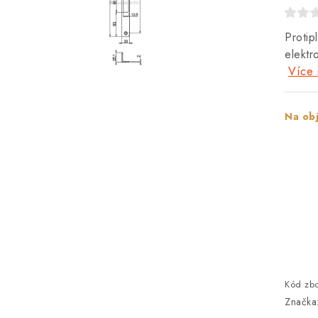
Protip
elekt
Více 
Na ob
Kód zbo
Značka