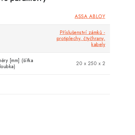
ASSA ABLOY
Příslušenství zámků -
protiplechy, čtyčhrany,
kabely
měry [mm] (šířka
20 x 250 x 2
hloubka)