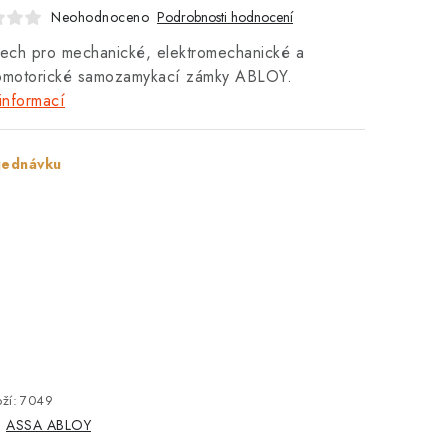
Neohodnoceno
Podrobnosti hodnocení
lech pro mechanické, elektromechanické a
romotorické samozamykací zámky ABLOY.
informací
jednávku
ží:
7049
:
ASSA ABLOY