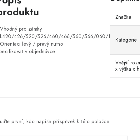
Popis
produktu
Značka
 Vhodný pro zámky
L420/426/520/526/460/466/560/566/060/160
Kategorie
 Orientaci levý / pravý nutno
pecifikovat v objednávce.
Vnější roz
x výška x 
uďte první, kdo napíše příspěvek k této položce.