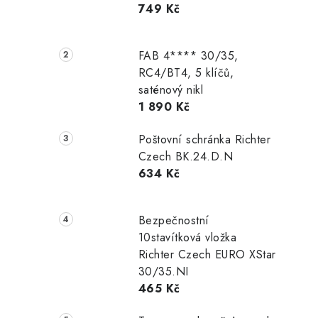
749 Kč
r
a
FAB 4**** 30/35,
n
RC4/BT4, 5 klíčů,
saténový nikl
n
1 890 Kč
í
Poštovní schránka Richter
p
Czech BK.24.D.N
634 Kč
a
n
Bezpečnostní
e
10stavítková vložka
Richter Czech EURO XStar
l
30/35.NI
465 Kč