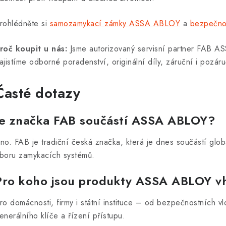
rohlédněte si
samozamykací zámky ASSA ABLOY
a
bezpečno
roč koupit u nás:
Jsme autorizovaný servisní partner FAB A
ajistíme odborné poradenství, originální díly, záruční i pozáru
Časté dotazy
Je značka FAB součástí ASSA ABLOY?
no. FAB je tradiční česká značka, která je dnes součástí glo
boru zamykacích systémů.
Pro koho jsou produkty ASSA ABLOY 
ro domácnosti, firmy i státní instituce – od bezpečnostních v
enerálního klíče a řízení přístupu.