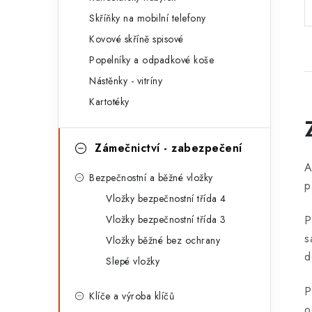
r
Skříňky na mobilní telefony
i
Kovové skříně spisové
e
Popelníky a odpadkové koše
Nástěnky - vitríny
Kartotéky
Zámečnictví - zabezpečení
A
Bezpečnostní a běžné vložky
p
Vložky bezpečnostní třída 4
P
Vložky bezpečnostní třída 3
s
Vložky běžné bez ochrany
d
Slepé vložky
P
Klíče a výroba klíčů
o