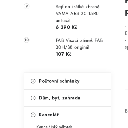
Sejf na krátké zbraně
VAMA ARS 30 15RU
antracit
-
6 390 Kč
E
-
FAB Visací zámek FAB
s
30H/38 originál
107 Kč
K
Přeskočit
Poštovní schránky
kategorie
a
t
Dům, byt, zahrada
e
B
g
Kancelář
o
Kancelářský nábytek