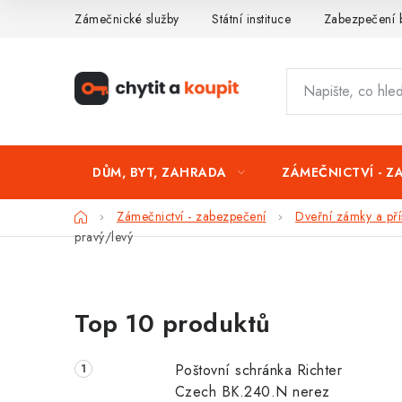
Přejít
Zámečnické služby
Státní instituce
Zabezpečení 
na
obsah
DŮM, BYT, ZAHRADA
ZÁMEČNICTVÍ - Z
Domů
Zámečnictví - zabezpečení
Dveřní zámky a přís
pravý/levý
P
Top 10 produktů
o
s
Poštovní schránka Richter
t
Czech BK.240.N nerez