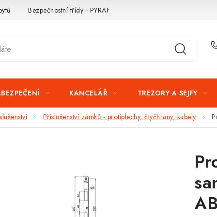
bytů
Bezpečnostní třídy - PYRAMIDA BEZPEČNOSTI
Zabezpe
ABEZPEČENÍ
KANCELÁŘ
TREZORY A SEJFY
lušenství
Příslušenství zámků - protiplechy, čtyčhrany, kabely
P
Pr
sa
AB