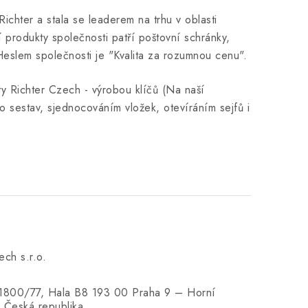
chter a stala se leaderem na trhu v oblasti
 produkty společnosti patří poštovní schránky,
. Heslem společnosti je "Kvalita za rozumnou cenu".
y Richter Czech - výrobou klíčů (Na naší
 sestav, sjednocováním vložek, otevíráním sejfů i
ech s.r.o.
 1800/77, Hala B8 193 00 Praha 9 – Horní
 Česká republika