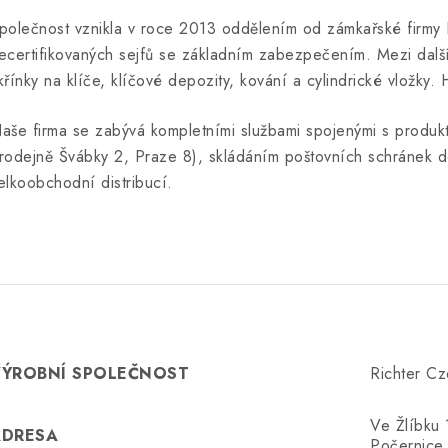
polečnost vznikla v roce 2013 oddělením od zámkařské firmy Ri
ecertifikovaných sejfů se základním zabezpečením. Mezi další
křínky na klíče, klíčové depozity, kování a cylindrické vložky
aše firma se zabývá kompletními službami spojenými s produkt
rodejně Švábky 2, Praze 8), skládáním poštovních schránek do
elkoobchodní distribucí.
VÝROBNÍ SPOLEČNOST
Richter Cz
Ve Žlíbku
ADRESA
Počernice,