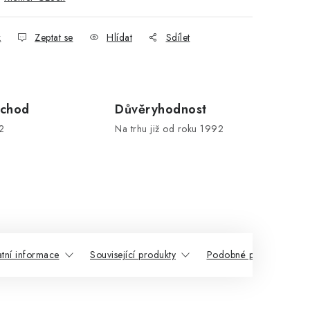
k
Zeptat se
Hlídat
Sdílet
chod
Důvěryhodnost
2
Na trhu již od roku 1992
atní informace
Související produkty
Podobné produkty