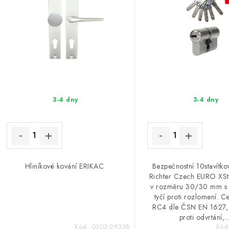
3-4 dny
3-4 dny
Hliníkové kování ERIKAC
Bezpečnostní 10stavítko
Richter Czech EURO XS
v rozměru 30/30 mm s
tyčí proti rozlomení. Ce
RC4 dle ČSN EN 1627,
proti odvrtání,..
Kód:
0303-29338
Kód