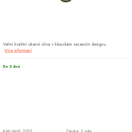
PROTIPOŽÁRNÍ BATERIOVÉ TREZORY NA LITHIOVÉ
BATERIE
MOJE OBJEDNÁVKA
OBCHODNÍ PODMÍNKY
Velmi kvalitní okenní oliva v klasickém secesním designu.
Více informací
NAŠE VÝHODY
Do 3 dnů
REFERENCE
VELKOOBCHOD
STÁTNÍ INSTITUCE
AKTUALITY
ODSTOUPENÍ OD SMLOUVY
Kód zboží:
2033
Záruka
:
2 roky