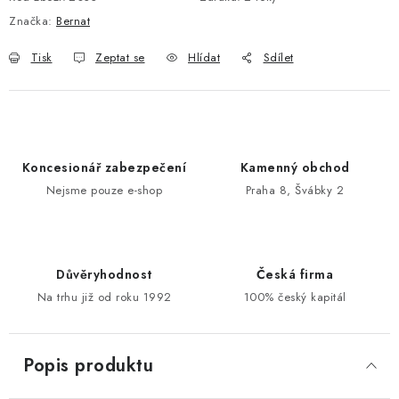
Značka:
Bernat
POŠTOVNÍ SCHRÁNKY
Tisk
Zeptat se
Hlídat
Sdílet
ZNAČKY
Zámečnické služby
Státní instituce
Zabezpečení bytů
Bezpečnostní třídy - PYRAMIDA BEZPEČNOSTI
Koncesionář zabezpečení
Kamenný obchod
Zabezpečení domů
Nejsme pouze e-shop
Praha 8, Švábky 2
Zabezpečení firem (administrativních budov) a tovarních
komplexů
Obchodní podmínky
Kontakty
O nás
Naše výhody
Důvěryhodnost
Česká firma
Bezpečnostní třídy
Na trhu již od roku 1992
100% český kapitál
Popis produktu