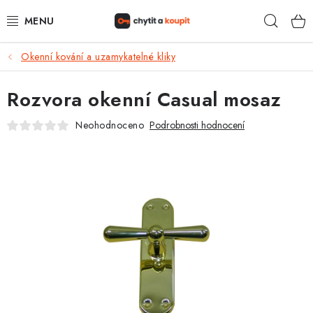
Přejít
Hleda
na
obsah
Okenní kování a uzamykatelné kliky
DŮM, BYT, ZAHRADA
Rozvora okenní Casual mosaz
ZÁMEČNICTVÍ - ZABEZPEČENÍ
Neohodnoceno
Podrobnosti hodnocení
KANCELÁŘ
TREZORY A SEJFY
ZÁMEČNICKÉ SLUŽBY
KONTAKTY
O NÁS