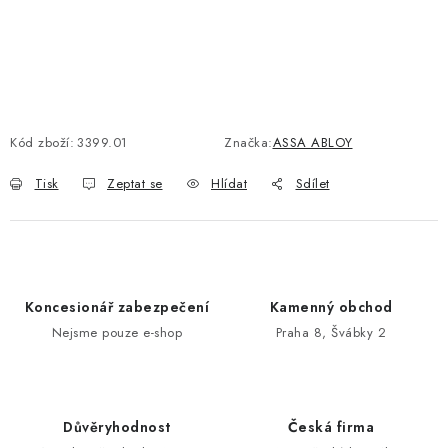
POŠTOVNÍ SCHRÁNKY
ZNAČKY
Kód zboží:
3399.01
Značka:
ASSA ABLOY
Zámečnické služby
Státní instituce
Zabezpečení bytů
Bezpečnostní třídy - PYRAMIDA BEZPEČNOSTI
Tisk
Zeptat se
Hlídat
Sdílet
Zabezpečení domů
Zabezpečení firem (administrativních budov) a tovarních
komplexů
Obchodní podmínky
Kontakty
O nás
Naše výhody
Koncesionář zabezpečení
Kamenný obchod
Bezpečnostní třídy
Nejsme pouze e-shop
Praha 8, Švábky 2
Důvěryhodnost
Česká firma