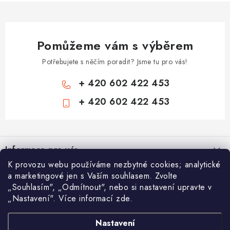
Pomůžeme vám s výběrem
Potřebujete s něčím poradit? Jsme tu pro vás!
+ 420 602 422 453
+ 420 602 422 453
Z
á
Informace pro vás
p
K provozu webu používáme nezbytné cookies; analytické
a
Zámečnické služby
Nákupní košík
a marketingové jen s Vaším souhlasem. Zvolte
t
„Souhlasím", „Odmítnout", nebo si nastavení upravte v
Státní instituce
í
„Nastavení". Více informací zde.
Vyhledávání
0
KS /
0 KČ
Zabezpečení bytů
Nastavení
AAA Trezory
VA & MA, s.r.o.
Bezpečnostní třídy - PYRAMIDA BEZPEČNOSTI
HLEDAT