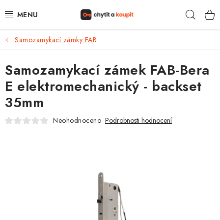
Přejít
Hleda
na
obsah
Samozamykací zámky FAB
DŮM, BYT, ZAHRADA
Samozamykací zámek FAB-Bera
ZÁMEČNICTVÍ - ZABEZPEČENÍ
E elektromechanický - backset
KANCELÁŘ
35mm
TREZORY A SEJFY
Neohodnoceno
Podrobnosti hodnocení
ZÁMEČNICKÉ SLUŽBY
KONTAKTY
O NÁS