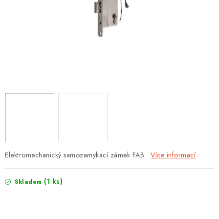
PROTIPOŽÁRNÍ BATERIOVÉ TREZORY NA LITHIOVÉ
BATERIE
MOJE OBJEDNÁVKA
OBCHODNÍ PODMÍNKY
NAŠE VÝHODY
REFERENCE
VELKOOBCHOD
Elektromechanický samozamykací zámek FAB.
Více informací
STÁTNÍ INSTITUCE
(1 ks)
Skladem
AKTUALITY
ODSTOUPENÍ OD SMLOUVY