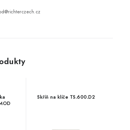
od@richterczech.cz
rodukty
nka
Skříň na klíče TS.600.D2
.MOD