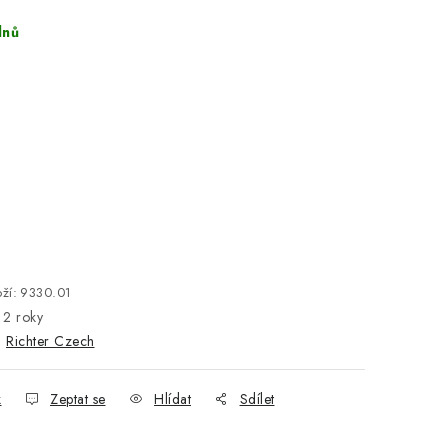
dnů
ží:
9330.01
2 roky
:
Richter Czech
k
Zeptat se
Hlídat
Sdílet