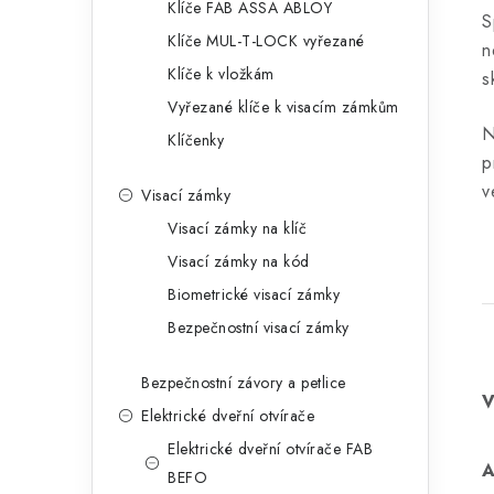
Klíče FAB ASSA ABLOY
S
Klíče MUL-T-LOCK vyřezané
n
Klíče k vložkám
s
Vyřezané klíče k visacím zámkům
N
Klíčenky
p
v
Visací zámky
Visací zámky na klíč
Visací zámky na kód
Biometrické visací zámky
Bezpečnostní visací zámky
Bezpečnostní závory a petlice
Elektrické dveřní otvírače
Elektrické dveřní otvírače FAB
BEFO