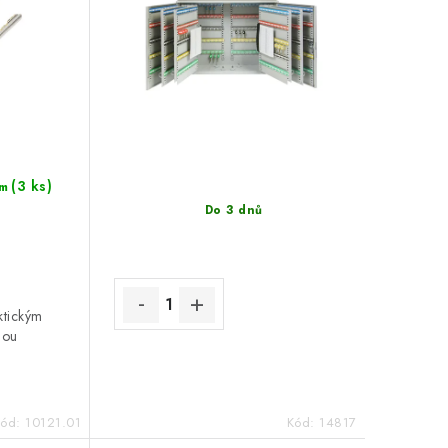
(3 ks)
m
Do 3 dnů
ktickým
nou
Kód:
10121.01
Kód:
14817