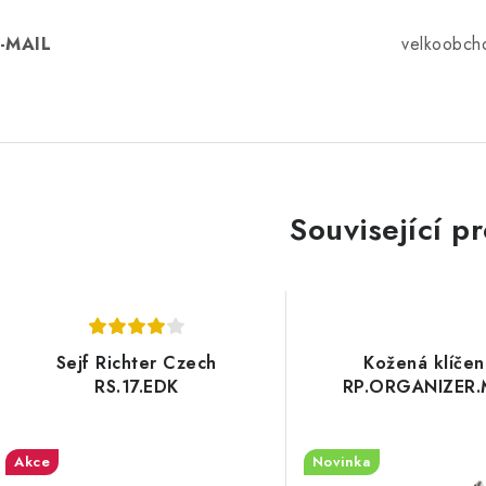
-MAIL
velkoobch
Související p
Sejf Richter Czech
Kožená klíče
RS.17.EDK
RP.ORGANIZER
Akce
Novinka