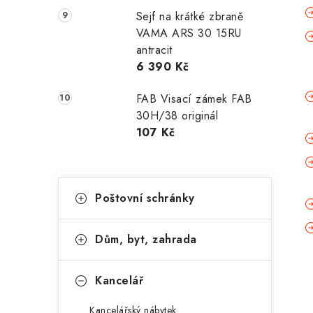
Sejf na krátké zbraně
VAMA ARS 30 15RU
antracit
6 390 Kč
FAB Visací zámek FAB
30H/38 originál
107 Kč
K
Přeskočit
Poštovní schránky
kategorie
a
t
Dům, byt, zahrada
e
g
Kancelář
o
Kancelářský nábytek