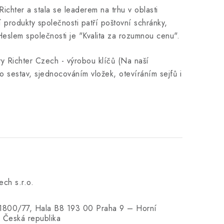
chter a stala se leaderem na trhu v oblasti
 produkty společnosti patří poštovní schránky,
. Heslem společnosti je "Kvalita za rozumnou cenu".
y Richter Czech - výrobou klíčů (Na naší
 sestav, sjednocováním vložek, otevíráním sejfů i
ech s.r.o.
 1800/77, Hala B8 193 00 Praha 9 – Horní
 Česká republika