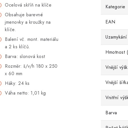
Ocelová skříň na klíče
Kategorie
Obsahuje barevné
EAN
jmenovky a kroužky na
klíče.
Uzamykání
Balení vč. mont. materiálu
a 2 ks klíčů.
Hmotnost (
Barva: slonová kost
Rozměr: š/v/h 180 x 250
Vnější výš
x 60 mm
Vnější šířk
Háky: 24 ks
Váha netto: 1,01 kg
Vnitřní výš
Barva
Počet háč