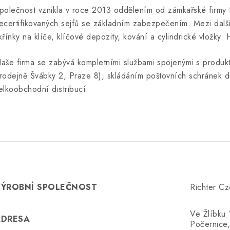
polečnost vznikla v roce 2013 oddělením od zámkařské firmy Ri
ecertifikovaných sejfů se základním zabezpečením. Mezi další
křínky na klíče, klíčové depozity, kování a cylindrické vložky
aše firma se zabývá kompletními službami spojenými s produkt
rodejně Švábky 2, Praze 8), skládáním poštovních schránek do
elkoobchodní distribucí.
VÝROBNÍ SPOLEČNOST
Richter Cz
Ve Žlíbku
ADRESA
Počernice,