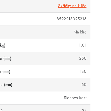
Skříňky na klíče
8592218025316
Na klíč
kg)
1.01
ka (mm)
250
a (mm)
180
ka (mm)
60
Slonová kost
ků
24