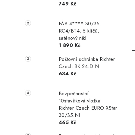
749 Kč
r
a
FAB 4**** 30/35,
n
RC4/BT4, 5 klíčů,
saténový nikl
n
1 890 Kč
í
Poštovní schránka Richter
p
Czech BK.24.D.N
634 Kč
a
n
Bezpečnostní
e
10stavítková vložka
Richter Czech EURO XStar
l
30/35.NI
465 Kč