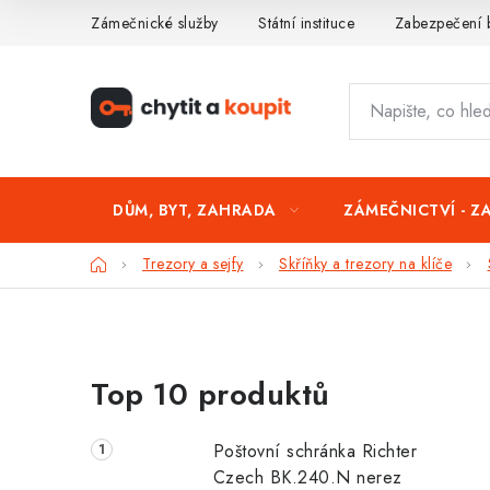
Přejít
Zámečnické služby
Státní instituce
Zabezpečení 
na
obsah
DŮM, BYT, ZAHRADA
ZÁMEČNICTVÍ - Z
Domů
Trezory a sejfy
Skříňky a trezory na klíče
P
Top 10 produktů
o
s
Poštovní schránka Richter
t
Czech BK.240.N nerez