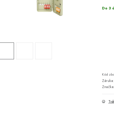
Do 3 
Kód zbo
Záruka
:
Značka
Tis