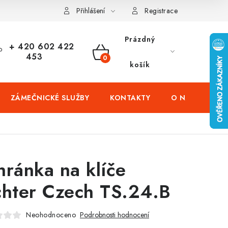
čení domů
Zabezpečení firem (administrativních budov) a tovarníc
Přihlášení
Registrace
Prázdný
+ 420 602 422
453
NÁKUPNÍ
košík
KOŠÍK
ZÁMEČNICKÉ SLUŽBY
KONTAKTY
O NÁS
PR
hránka na klíče
chter Czech TS.24.B
Neohodnoceno
Podrobnosti hodnocení