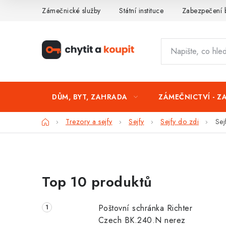
Přejít
Zámečnické služby
Státní instituce
Zabezpečení 
na
obsah
DŮM, BYT, ZAHRADA
ZÁMEČNICTVÍ - Z
Domů
Trezory a sejfy
Sejfy
Sejfy do zdi
Sej
P
Top 10 produktů
o
s
Poštovní schránka Richter
t
Czech BK.240.N nerez