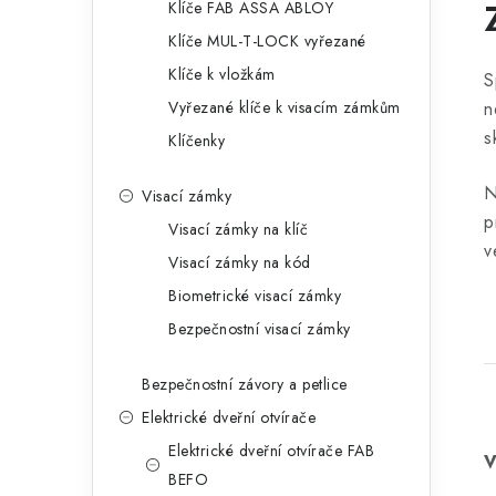
Klíče FAB ASSA ABLOY
Klíče MUL-T-LOCK vyřezané
Klíče k vložkám
S
n
Vyřezané klíče k visacím zámkům
s
Klíčenky
N
Visací zámky
p
Visací zámky na klíč
v
Visací zámky na kód
Biometrické visací zámky
Bezpečnostní visací zámky
Bezpečnostní závory a petlice
Elektrické dveřní otvírače
Elektrické dveřní otvírače FAB
BEFO