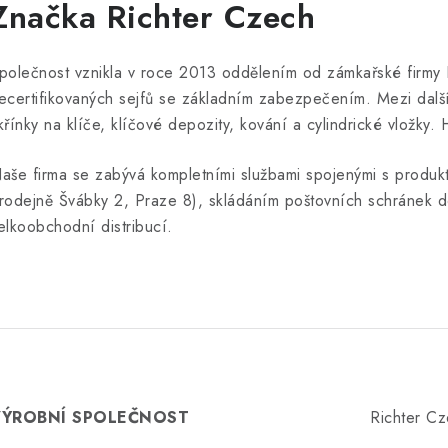
Značka Richter Czech
polečnost vznikla v roce 2013 oddělením od zámkařské firmy Ri
ecertifikovaných sejfů se základním zabezpečením. Mezi další
křínky na klíče, klíčové depozity, kování a cylindrické vložky
aše firma se zabývá kompletními službami spojenými s produkt
rodejně Švábky 2, Praze 8), skládáním poštovních schránek do
elkoobchodní distribucí.
VÝROBNÍ SPOLEČNOST
Richter Cz