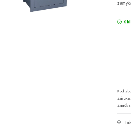
zamyká
Sk
Kód zbo
Záruka
:
Značka
Tis