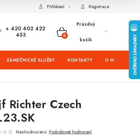
čení domů
Zabezpečení firem (administrativních budov) a tovarníc
Přihlášení
Registrace
Prázdný
+ 420 602 422
453
NÁKUPNÍ
košík
KOŠÍK
ZÁMEČNICKÉ SLUŽBY
KONTAKTY
O NÁS
PR
jf Richter Czech
.23.SK
Neohodnoceno
Podrobnosti hodnocení