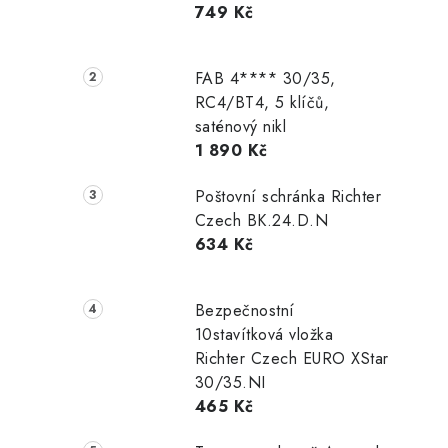
749 Kč
r
a
FAB 4**** 30/35,
n
RC4/BT4, 5 klíčů,
saténový nikl
n
1 890 Kč
í
Poštovní schránka Richter
p
Czech BK.24.D.N
634 Kč
a
n
Bezpečnostní
e
10stavítková vložka
Richter Czech EURO XStar
l
30/35.NI
465 Kč