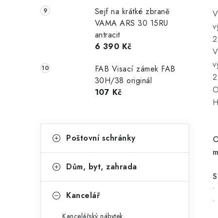
Sejf na krátké zbraně
V
VAMA ARS 30 15RU
v
antracit
2
6 390 Kč
V
v
FAB Visací zámek FAB
2
30H/38 originál
O
107 Kč
H
K
Přeskočit
Poštovní schránky
O
kategorie
a
m
t
Dům, byt, zahrada
e
S
•
g
Kancelář
•
o
Kancelářský nábytek