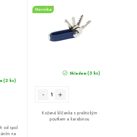
Novinka
(3 ks)
Skladem
(2 ks)
m
Kožená klíčenka s praktickým
poutkem a karabinou
h od spol.
káním na