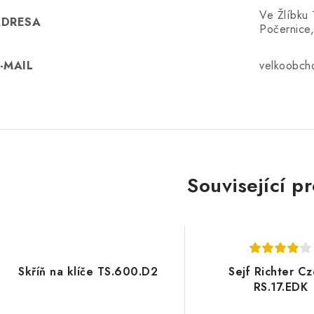
Ve Žlíbku
ADRESA
Počernice,
-MAIL
velkoobch
Související p
Skříň na klíče TS.600.D2
Sejf Richter C
RS.17.EDK