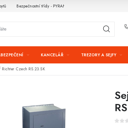
bytů
Bezpečnostní třídy - PYRAMIDA BEZPEČNOSTI
Zabezpe
ABEZPEČENÍ
KANCELÁŘ
TREZORY A SEJFY
f Richter Czech RS.23.SK
Se
RS