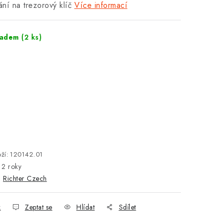
ní na trezorový klíč
Více informací
ladem
(2 ks)
ží:
120142.01
2 roky
:
Richter Czech
k
Zeptat se
Hlídat
Sdílet