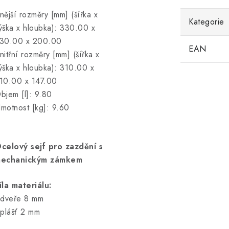
nější rozměry [mm] (šířka x
Kategorie
ýška x hloubka): 330.00 x
30.00 x 200.00
EAN
nitřní rozměry [mm] (šířka x
ýška x hloubka): 310.00 x
10.00 x 147.00
bjem [l]: 9.80
motnost [kg]: 9.60
celový sejf pro zazdění s
echanickým zámkem
íla materiálu:
 dveře 8 mm
 plášť 2 mm