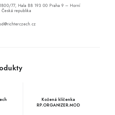
 1800/77, Hala B8 193 00 Praha 9 – Horní
 Česká republika
od@richterczech.cz
rodukty
zech
Kožená klíčenka
RP.ORGANIZER.MOD