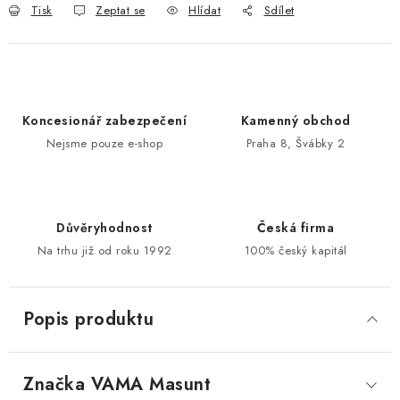
Tisk
Zeptat se
Hlídat
Sdílet
POŠTOVNÍ SCHRÁNKY
ZNAČKY
Koncesionář zabezpečení
Kamenný obchod
Zámečnické služby
Státní instituce
Zabezpečení bytů
Nejsme pouze e-shop
Praha 8, Švábky 2
Bezpečnostní třídy - PYRAMIDA BEZPEČNOSTI
Zabezpečení domů
Zabezpečení firem (administrativních budov) a tovarních
Důvěryhodnost
Česká firma
komplexů
Na trhu již od roku 1992
100% český kapitál
Obchodní podmínky
Kontakty
O nás
Naše výhody
Bezpečnostní třídy
Popis produktu
Značka
 VAMA Masunt