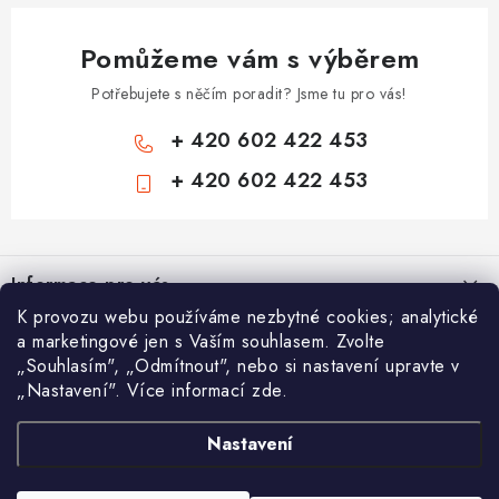
Pomůžeme vám s výběrem
Potřebujete s něčím poradit? Jsme tu pro vás!
+ 420 602 422 453
+ 420 602 422 453
Z
á
Informace pro vás
p
K provozu webu používáme nezbytné cookies; analytické
a
Zámečnické služby
Nákupní košík
a marketingové jen s Vaším souhlasem. Zvolte
t
„Souhlasím", „Odmítnout", nebo si nastavení upravte v
Státní instituce
í
„Nastavení". Více informací zde.
Vyhledávání
0
KS /
0 KČ
Zabezpečení bytů
Nastavení
AAA Trezory
VA & MA, s.r.o.
Bezpečnostní třídy - PYRAMIDA BEZPEČNOSTI
HLEDAT
Zabezpečení domů