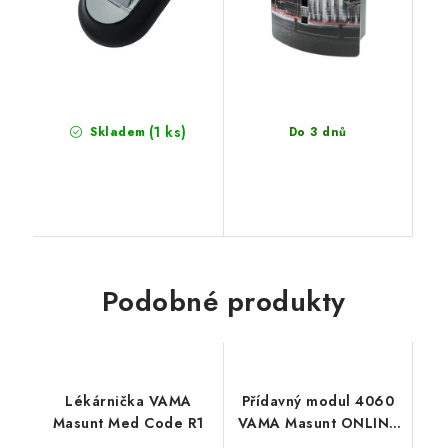
(1 ks)
Skladem
Do 3 dnů
Podobné produkty
Lékárnička VAMA
Přídavný modul 4060
Masunt Med Code R1
VAMA Masunt ONLINE
- 6 šuplíků