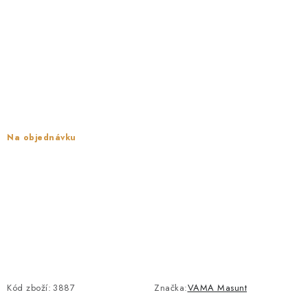
PROTIPOŽÁRNÍ BATERIOVÉ TREZORY NA LITHIOVÉ
BATERIE
MOJE OBJEDNÁVKA
OBCHODNÍ PODMÍNKY
NAŠE VÝHODY
Na objednávku
REFERENCE
VELKOOBCHOD
STÁTNÍ INSTITUCE
AKTUALITY
Kód zboží:
3887
Značka:
VAMA Masunt
ODSTOUPENÍ OD SMLOUVY