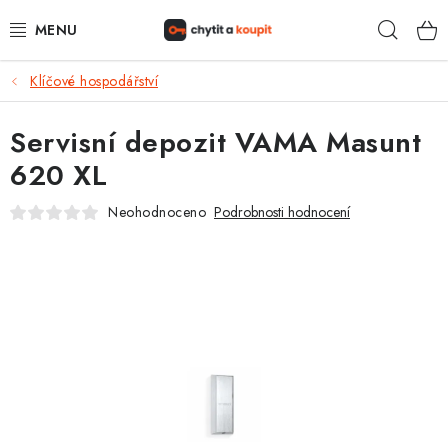
Přejít
Hleda
na
obsah
Klíčové hospodářství
DŮM, BYT, ZAHRADA
Servisní depozit VAMA Masunt
ZÁMEČNICTVÍ - ZABEZPEČENÍ
620 XL
KANCELÁŘ
Neohodnoceno
Podrobnosti hodnocení
TREZORY A SEJFY
ZÁMEČNICKÉ SLUŽBY
KONTAKTY
O NÁS