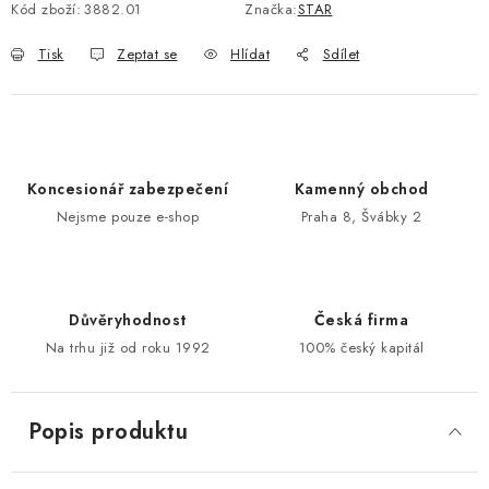
Kód zboží:
3882.01
Značka:
STAR
POŠTOVNÍ SCHRÁNKY
Tisk
Zeptat se
Hlídat
Sdílet
ZNAČKY
Zámečnické služby
Státní instituce
Zabezpečení bytů
Koncesionář zabezpečení
Kamenný obchod
Bezpečnostní třídy - PYRAMIDA BEZPEČNOSTI
Nejsme pouze e-shop
Praha 8, Švábky 2
Zabezpečení domů
Zabezpečení firem (administrativních budov) a tovarních
komplexů
Obchodní podmínky
Kontakty
O nás
Naše výhody
Důvěryhodnost
Česká firma
Na trhu již od roku 1992
100% český kapitál
Bezpečnostní třídy
Popis produktu