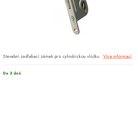
PROTIPOŽÁRNÍ BATERIOVÉ TREZORY NA LITHIOVÉ
BATERIE
MOJE OBJEDNÁVKA
OBCHODNÍ PODMÍNKY
NAŠE VÝHODY
Stavební zadlabací zámek pro cylindrickou vložku.
Více informací
REFERENCE
Do 3 dnů
VELKOOBCHOD
STÁTNÍ INSTITUCE
AKTUALITY
ODSTOUPENÍ OD SMLOUVY