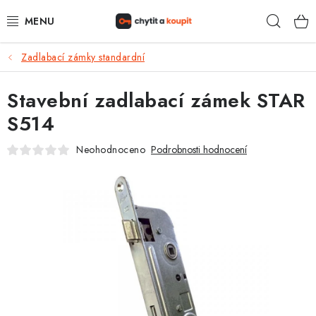
Přejít
Hleda
na
obsah
Zadlabací zámky standardní
DŮM, BYT, ZAHRADA
Stavební zadlabací zámek STAR
ZÁMEČNICTVÍ - ZABEZPEČENÍ
S514
KANCELÁŘ
Neohodnoceno
Podrobnosti hodnocení
TREZORY A SEJFY
ZÁMEČNICKÉ SLUŽBY
KONTAKTY
O NÁS