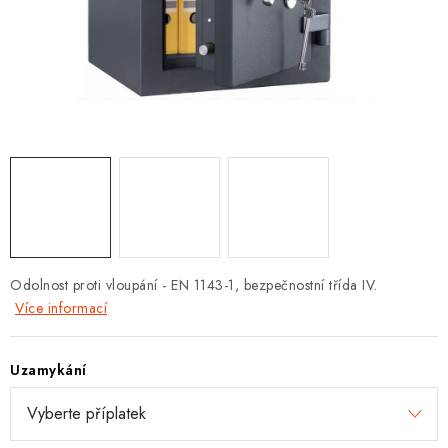
PROTIPOŽÁRNÍ BATERIOVÉ TREZORY NA LITHIOVÉ
BATERIE
MOJE OBJEDNÁVKA
OBCHODNÍ PODMÍNKY
NAŠE VÝHODY
REFERENCE
VELKOOBCHOD
Odolnost proti vloupání - EN 1143-1, bezpečnostní třída IV.
Více informací
STÁTNÍ INSTITUCE
Uzamykání
AKTUALITY
ODSTOUPENÍ OD SMLOUVY