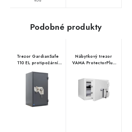
kód
Podobné produkty
Trezor GardianSafe
Nábytkový trezor
110 EL protipožární
VAMA ProtectorPlus
2BT
3450 K