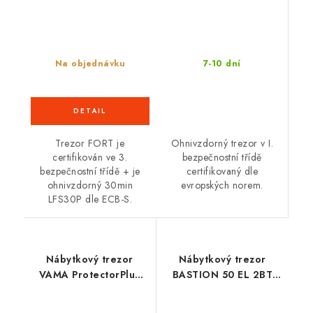
7-10 dní
Na objednávku
Ohnivzdorný trezor v I.
Trezor FORT je
bezpečnostní třídě
certifikován ve 3.
certifikovaný dle
bezpečnostní třídě + je
evropských norem.
ohnivzdorný 30min
LFS30P dle ECB-S.
Nábytkový trezor
Nábytkový trezor
VAMA ProtectorPlus
BASTION 50 EL 2BT
90 K 2BT
FIRE