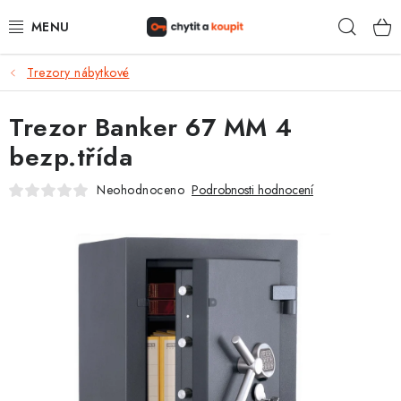
Přejít
Hleda
na
obsah
Trezory nábytkové
DŮM, BYT, ZAHRADA
Trezor Banker 67 MM 4
ZÁMEČNICTVÍ - ZABEZPEČENÍ
bezp.třída
KANCELÁŘ
Neohodnoceno
Podrobnosti hodnocení
TREZORY A SEJFY
ZÁMEČNICKÉ SLUŽBY
KONTAKTY
O NÁS