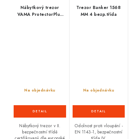
Nábytkový trezor
Trezor Banker 1568
VAMA ProtectorPlus
MM 4 bezp.třída
6465 EL 2BT
Na objednávku
Na objednávku
Nábytkový trezor v II.
Odolnost proti vloupání -
bezpečnostní třídě
EN 1143-1, bezpečnostní
certifikovaný dle evropské
třída IV.