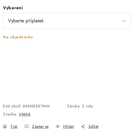
Vybavení
POŠTOVNÍ SCHRÁNKY
ZNAČKY
Na objednávku
Zámečnické služby
Státní instituce
Zabezpečení bytů
Bezpečnostní třídy - PYRAMIDA BEZPEČNOSTI
Zabezpečení domů
Zabezpečení firem (administrativních budov) a tovarních
komplexů
Obchodní podmínky
Kontakty
O nás
Naše výhody
Bezpečnostní třídy
Kód zboží:
BANKER67MM
Záruka
:
2 roky
Značka:
VAMA
Tisk
Zeptat se
Hlídat
Sdílet