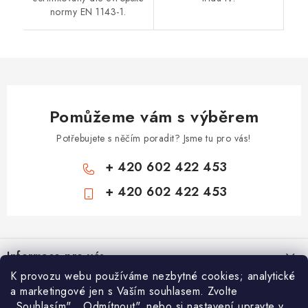
normy EN 1143-1.
Pomůžeme vám s výběrem
Potřebujete s něčím poradit? Jsme tu pro vás!
+ 420 602 422 453
+ 420 602 422 453
Z
á
Informace pro vás
p
K provozu webu používáme nezbytné cookies; analytické
a
Zámečnické služby
Nákupní košík
a marketingové jen s Vaším souhlasem. Zvolte
t
„Souhlasím", „Odmítnout", nebo si nastavení upravte v