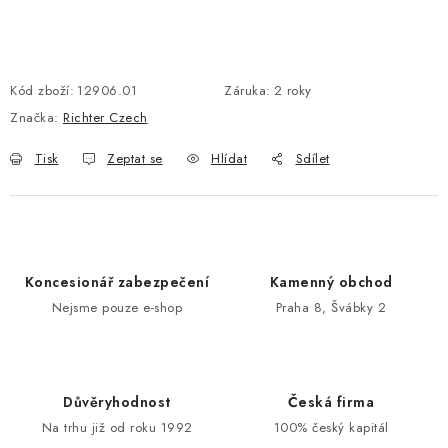
POŠTOVNÍ SCHRÁNKY
Kód zboží:
12906.01
Záruka
:
2 roky
ZNAČKY
Značka:
Richter Czech
Zámečnické služby
Státní instituce
Zabezpečení bytů
Tisk
Zeptat se
Hlídat
Sdílet
Bezpečnostní třídy - PYRAMIDA BEZPEČNOSTI
Zabezpečení domů
Zabezpečení firem (administrativních budov) a tovarních
komplexů
Koncesionář zabezpečení
Kamenný obchod
Obchodní podmínky
Kontakty
O nás
Naše výhody
Nejsme pouze e-shop
Praha 8, Švábky 2
Bezpečnostní třídy
Důvěryhodnost
Česká firma
Na trhu již od roku 1992
100% český kapitál