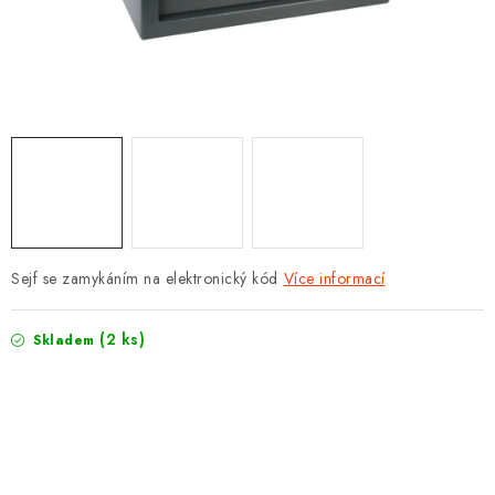
PROTIPOŽÁRNÍ BATERIOVÉ TREZORY NA LITHIOVÉ
BATERIE
MOJE OBJEDNÁVKA
OBCHODNÍ PODMÍNKY
NAŠE VÝHODY
REFERENCE
Sejf se zamykáním na elektronický kód
Více informací
VELKOOBCHOD
(2 ks)
Skladem
STÁTNÍ INSTITUCE
AKTUALITY
ODSTOUPENÍ OD SMLOUVY