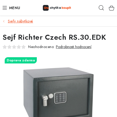
Přejít
Hleda
na
obsah
Sejfy nábytkové
DŮM, BYT, ZAHRADA
Sejf Richter Czech RS.30.EDK
ZÁMEČNICTVÍ - ZABEZPEČENÍ
Neohodnoceno
Podrobnosti hodnocení
KANCELÁŘ
Doprava zdarma
TREZORY A SEJFY
ZÁMEČNICKÉ SLUŽBY
KONTAKTY
O NÁS