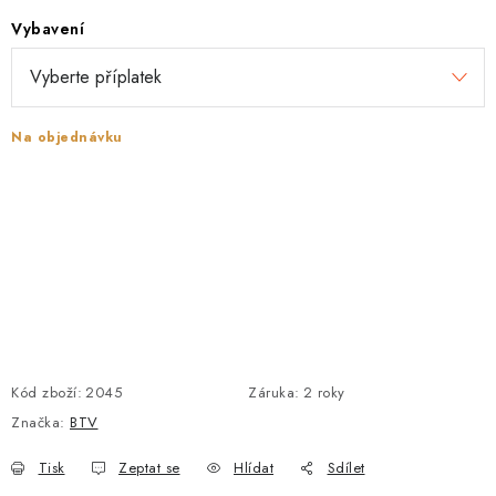
Vybavení
POŠTOVNÍ SCHRÁNKY
ZNAČKY
Na objednávku
Zámečnické služby
Státní instituce
Zabezpečení bytů
Bezpečnostní třídy - PYRAMIDA BEZPEČNOSTI
Zabezpečení domů
Zabezpečení firem (administrativních budov) a tovarních
komplexů
Obchodní podmínky
Kontakty
O nás
Naše výhody
Bezpečnostní třídy
Kód zboží:
2045
Záruka
:
2 roky
Značka:
BTV
Tisk
Zeptat se
Hlídat
Sdílet