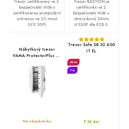
Trezor certifikovaný ve 3.
Trezor BASTION je
bezpečnostní třídě s
certifikován ve 2.
certifikovanou protipožární
bezpečnostní třídě +
ochranou na 30 minut
ohnivzdorný 30min
(LFS 30P)
LFS30P dle ECB-S.
Trezor Safe SB S2 600
Nábytkový trezor
IT EL
VAMA ProtectorPlus 90
EL 2BT
Akce
Tip
Na objednávku
7-10 dní