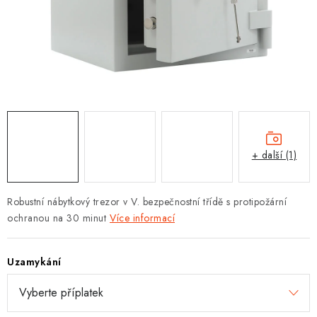
PROTIPOŽÁRNÍ BATERIOVÉ TREZORY NA LITHIOVÉ
BATERIE
MOJE OBJEDNÁVKA
OBCHODNÍ PODMÍNKY
NAŠE VÝHODY
+ další (1)
REFERENCE
VELKOOBCHOD
Robustní nábytkový trezor v V. bezpečnostní třídě s protipožární
ochranou na 30 minut
Více informací
STÁTNÍ INSTITUCE
Uzamykání
AKTUALITY
ODSTOUPENÍ OD SMLOUVY