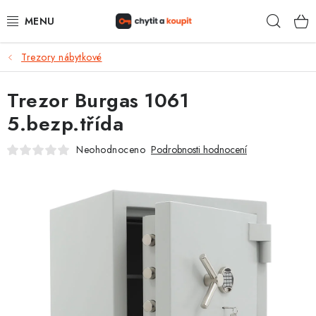
Přejít
Hleda
na
obsah
Trezory nábytkové
DŮM, BYT, ZAHRADA
Trezor Burgas 1061
ZÁMEČNICTVÍ - ZABEZPEČENÍ
5.bezp.třída
KANCELÁŘ
Neohodnoceno
Podrobnosti hodnocení
TREZORY A SEJFY
ZÁMEČNICKÉ SLUŽBY
KONTAKTY
O NÁS