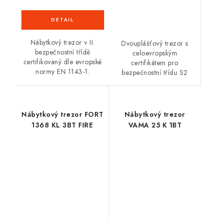
Nábytkový trezor v II.
Dvouplášťový trezor s
bezpečnostní třídě
celoevropským
certifikovaný dle evropské
certifikátem pro
normy EN 1143-1.
bezpečnostní třídu S2
Nábytkový trezor FORT
Nábytkový trezor
1368 KL 3BT FIRE
VAMA 25 K 1BT