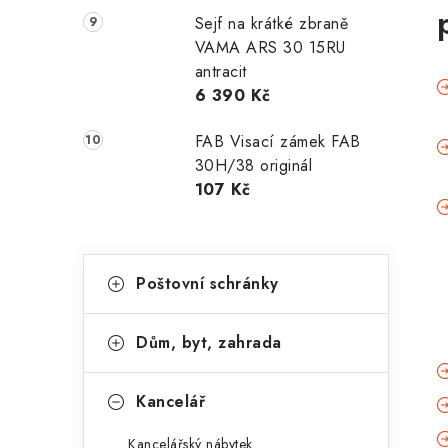
Sejf na krátké zbraně
VAMA ARS 30 15RU
antracit
6 390 Kč
FAB Visací zámek FAB
30H/38 originál
107 Kč
K
Přeskočit
Poštovní schránky
kategorie
a
t
Dům, byt, zahrada
e
g
Kancelář
o
Kancelářský nábytek