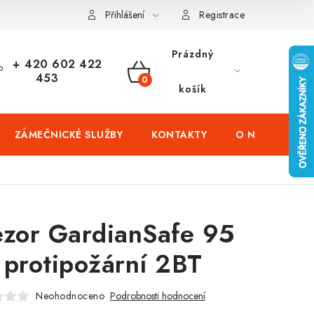
čení domů
Zabezpečení firem (administrativních budov) a tovarníc
Přihlášení
Registrace
Prázdný
+ 420 602 422
453
NÁKUPNÍ
košík
KOŠÍK
ZÁMEČNICKÉ SLUŽBY
KONTAKTY
O NÁS
PR
ezor GardianSafe 95
 protipožární 2BT
Neohodnoceno
Podrobnosti hodnocení