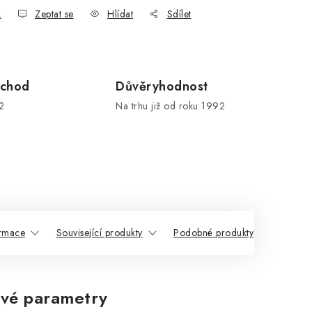
k
Zeptat se
Hlídat
Sdílet
chod
Důvěryhodnost
2
Na trhu již od roku 1992
ormace
Související produkty
Podobné produkty
vé parametry