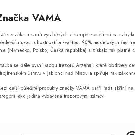
Značka VAMA
aše značka trezorů vyráběných v Evropě zaměřená na nábytkov
ředevším svou robustností a kvalitou. 90% modelových řad tr
nie (Německo, Polsko, Česká republika) a získalo tak platné c
načka se dále pyšní řadou trezorů Arzenal, které obdržely cer
trojírenském ústavu v Jablonci nad Nisou a splňuje tak zákon
ezi další důležité produkty značky VAMA patří řada skříní 
ategorii jako jediná vybavena trezorovými zámky.