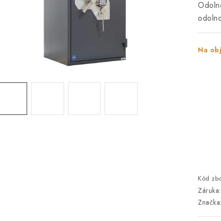
Odolno
odoln
Na ob
Kód zbo
Záruka
:
Značka