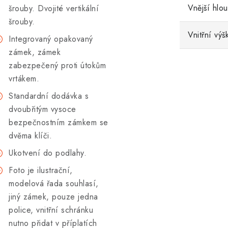
Vnější hlo
šrouby. Dvojité vertikální
šrouby.
Vnitřní výš
Integrovaný opakovaný
zámek, zámek
zabezpečený proti útokům
vrtákem.
Standardní dodávka s
dvoubřitým vysoce
bezpečnostním zámkem se
dvěma klíči.
Ukotvení do podlahy.
Foto je ilustrační,
modelová řada souhlasí,
jiný zámek, pouze jedna
police, vnitřní schránku
nutno přidat v příplatích