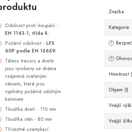
produktu
Značka
Odolnost proti vloupání -
Kategorie
EN 1143-1, třída II.
Bezpečn
Požární odolnost -
LFS
?
60P podle EN 15659.
Ohnivzd
?
Těleso trezoru a dveře
jsou vyrobeny se dvěma
Hmotnost (
vzájemně svařenými
stěnami, které jsou
Objem (l)
vyplněny požárně odolným
betonem.
Vnější výš
Tloušťka dveří - 110 mm
Tloušťka stěn - 80 mm
Vnější šířk
Třícestné uzamykací