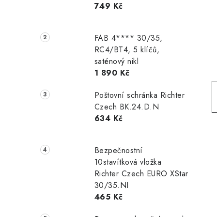
749 Kč
r
a
FAB 4**** 30/35,
n
RC4/BT4, 5 klíčů,
saténový nikl
n
1 890 Kč
í
Poštovní schránka Richter
p
Czech BK.24.D.N
634 Kč
a
n
Bezpečnostní
e
10stavítková vložka
Richter Czech EURO XStar
l
30/35.NI
465 Kč