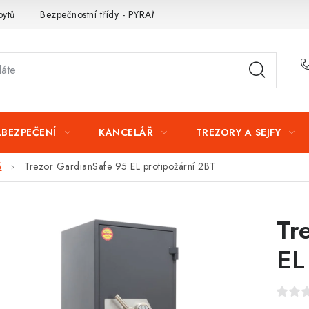
bytů
Bezpečnostní třídy - PYRAMIDA BEZPEČNOSTI
Zabezpe
ABEZPEČENÍ
KANCELÁŘ
TREZORY A SEJFY
é
Trezor GardianSafe 95 EL protipožární 2BT
Tr
EL