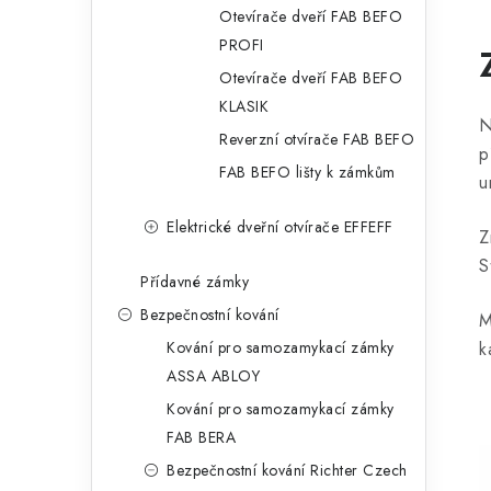
Otevírače dveří FAB BEFO
PROFI
Otevírače dveří FAB BEFO
KLASIK
N
Reverzní otvírače FAB BEFO
p
FAB BEFO lišty k zámkům
u
Elektrické dveřní otvírače EFFEFF
Z
S
Přídavné zámky
Bezpečnostní kování
M
k
Kování pro samozamykací zámky
ASSA ABLOY
Kování pro samozamykací zámky
FAB BERA
Bezpečnostní kování Richter Czech