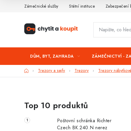
Přejít
Zámečnické služby
Státní instituce
Zabezpečení 
na
obsah
DŮM, BYT, ZAHRADA
ZÁMEČNICTVÍ - Z
Domů
Trezory a sejfy
Trezory
Trezory nábytkov
P
Top 10 produktů
o
s
Poštovní schránka Richter
t
Czech BK.240.N nerez