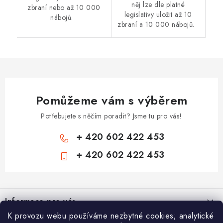
něj lze dle platné
zbraní nebo až 10 000
legislativy uložit až 10
nábojů.
zbraní a 10 000 nábojů.
Pomůžeme vám s výběrem
Potřebujete s něčím poradit? Jsme tu pro vás!
+ 420 602 422 453
+ 420 602 422 453
Z
á
Informace pro vás
p
K provozu webu používáme nezbytné cookies; analytické
a
Zámečnické služby