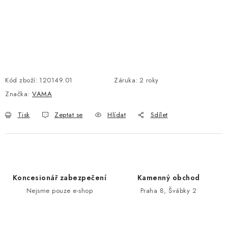
POŠTOVNÍ SCHRÁNKY
ZNAČKY
Zámečnické služby
Státní instituce
Zabezpečení bytů
Kód zboží:
120149.01
Záruka
:
2 roky
Bezpečnostní třídy - PYRAMIDA BEZPEČNOSTI
Značka:
VAMA
Zabezpečení domů
Tisk
Zeptat se
Hlídat
Sdílet
Zabezpečení firem (administrativních budov) a tovarních
komplexů
Obchodní podmínky
Kontakty
O nás
Naše výhody
Bezpečnostní třídy
Koncesionář zabezpečení
Kamenný obchod
Nejsme pouze e-shop
Praha 8, Švábky 2