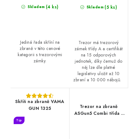
(4 ks)
Skladem
(5 ks)
Skladem
Jediná řada skříní na
Trezor má trezorový
zbraně v této cenové
zámek třídy A a certifikát
kategorii s trezorovými
na 15 odporových
zámky.
jednotek, díky čemuž do
něj lze dle platné
legislativy uložit až 10
zbraní a 10 000 nábojů.
Skříň na zbraně VAMA
Trezor na zbraně
GUN 1325
ASGun5 Combi třída 1
ohnivzdorný
Tip