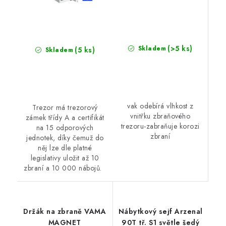
(>5 ks)
Skladem
(5 ks)
Skladem
vak odebírá vlhkost z
Trezor má trezorový
vnitřku zbraňového
zámek třídy A a certifikát
trezoru-zabraňuje korozi
na 15 odporových
zbraní
jednotek, díky čemuž do
něj lze dle platné
legislativy uložit až 10
zbraní a 10 000 nábojů.
Držák na zbraně VAMA
Nábytkový sejf Arzenal
MAGNET
90T tř. S1 světle šedý