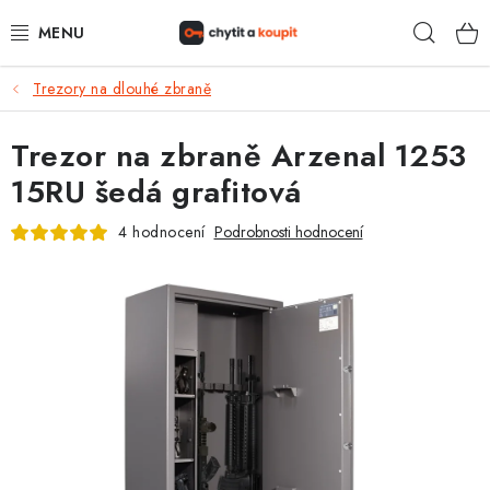
Přejít
Hleda
na
obsah
Trezory na dlouhé zbraně
DŮM, BYT, ZAHRADA
Trezor na zbraně Arzenal 1253
ZÁMEČNICTVÍ - ZABEZPEČENÍ
15RU šedá grafitová
KANCELÁŘ
4 hodnocení
Podrobnosti hodnocení
TREZORY A SEJFY
ZÁMEČNICKÉ SLUŽBY
KONTAKTY
O NÁS