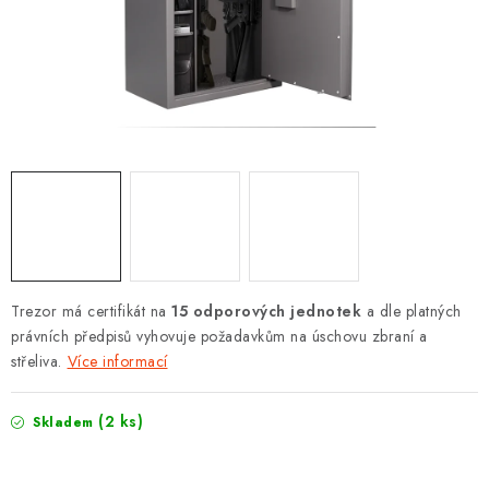
PROTIPOŽÁRNÍ BATERIOVÉ TREZORY NA LITHIOVÉ
BATERIE
MOJE OBJEDNÁVKA
OBCHODNÍ PODMÍNKY
NAŠE VÝHODY
REFERENCE
VELKOOBCHOD
Trezor má certifikát na
15 odporových jednotek
a dle platných
právních předpisů vyhovuje požadavkům na úschovu zbraní a
střeliva.
Více informací
STÁTNÍ INSTITUCE
AKTUALITY
(2 ks)
Skladem
ODSTOUPENÍ OD SMLOUVY