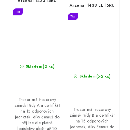
Arzenal 1423 15RU
Arzenal 1433 EL 15RU
Tip
Tip
(2 ks)
Skladem
(>5 ks)
Skladem
Trezor má trezorový
zámek třídy A a certifikát
Trezor má trezorový
na 15 odporových
zámek třídy B a certifikát
jednotek, díky čemuž do
na 15 odporových
něj lze dle platné
jednotek, díky čemuž do
legislativy uložit až 10