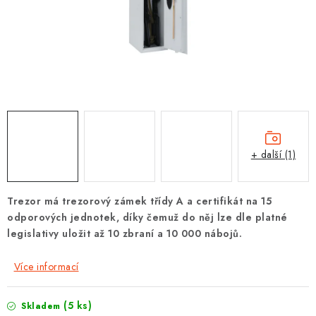
PROTIPOŽÁRNÍ BATERIOVÉ TREZORY NA LITHIOVÉ
BATERIE
MOJE OBJEDNÁVKA
OBCHODNÍ PODMÍNKY
NAŠE VÝHODY
+ další (1)
REFERENCE
VELKOOBCHOD
Trezor má trezorový zámek třídy A a certifikát na 15
odporových jednotek, díky čemuž do něj lze dle platné
legislativy uložit až 10 zbraní a 10 000 nábojů.
STÁTNÍ INSTITUCE
Více informací
AKTUALITY
(5 ks)
Skladem
ODSTOUPENÍ OD SMLOUVY