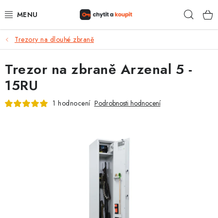
Přejít
Hleda
na
obsah
Trezory na dlouhé zbraně
DŮM, BYT, ZAHRADA
Trezor na zbraně Arzenal 5 -
ZÁMEČNICTVÍ - ZABEZPEČENÍ
15RU
KANCELÁŘ
1 hodnocení
Podrobnosti hodnocení
TREZORY A SEJFY
ZÁMEČNICKÉ SLUŽBY
KONTAKTY
O NÁS