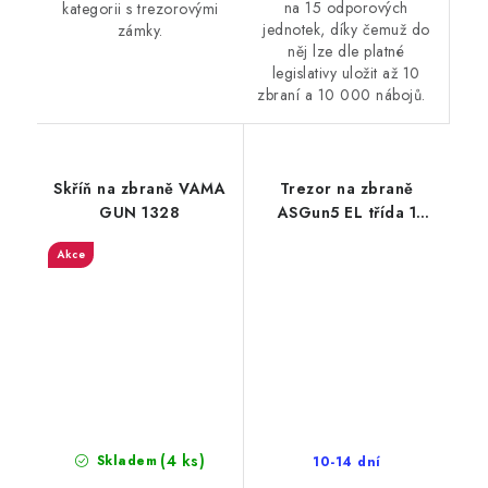
na 15 odporových
kategorii s trezorovými
jednotek, díky čemuž do
zámky.
něj lze dle platné
legislativy uložit až 10
zbraní a 10 000 nábojů.
Skříň na zbraně VAMA
Trezor na zbraně
GUN 1328
ASGun5 EL třída 1
ohnivzdorný
Akce
(4 ks)
Skladem
10-14 dní