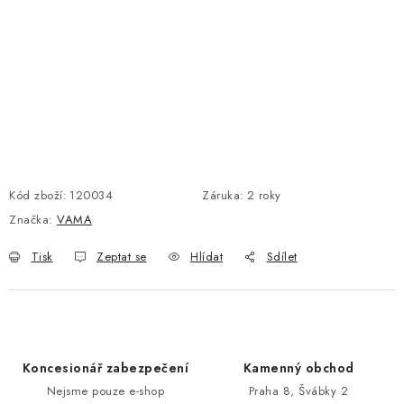
POŠTOVNÍ SCHRÁNKY
ZNAČKY
Zámečnické služby
Státní instituce
Zabezpečení bytů
Bezpečnostní třídy - PYRAMIDA BEZPEČNOSTI
Zabezpečení domů
Kód zboží:
120034
Záruka
:
2 roky
Zabezpečení firem (administrativních budov) a tovarních
Značka:
VAMA
komplexů
Tisk
Zeptat se
Hlídat
Sdílet
Obchodní podmínky
Kontakty
O nás
Naše výhody
Bezpečnostní třídy
Koncesionář zabezpečení
Kamenný obchod
Nejsme pouze e-shop
Praha 8, Švábky 2