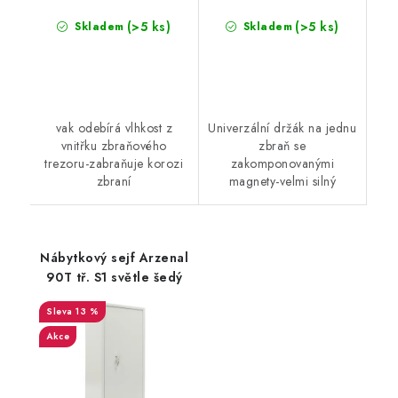
(>5 ks)
(>5 ks)
Skladem
Skladem
vak odebírá vlhkost z
Univerzální držák na jednu
vnitřku zbraňového
zbraň se
trezoru-zabraňuje korozi
zakomponovanými
zbraní
magnety-velmi silný
Nábytkový sejf Arzenal
90T tř. S1 světle šedý
13 %
Akce