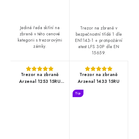
Jediná řada skříní na
Trezor na zbraně v
zbraně v této cenové
bezpečnostní třídě 1 dle
kategorii s trezorovými
EN1143-1 + protipožární
zámky.
atest LFS 30P dle EN
15659.
Trezor na zbraně
Trezor na zbraně
Arzenal 1253 15RU
Arzenal 1433 15RU
šedá grafitová
Tip